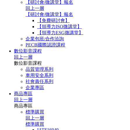
【研討會/微講堂】報名
回上一層
【研討會/微講堂】報名
【免費研討會】
【領導力ISO微講堂】
【領導力ESG微講堂】
企業包班/合作洽詢
PECB國際認證課程
數位影音課程
回上一層
數位影音課程
品質管理系列
車用安全系列
社會責任系列
企業專區
商品專區
回上一層
商品專區
標準購買
回上一層
標準購買
IATF16949