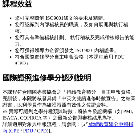
課程效益
您可完整瞭解 ISO9001條文的要求及精髓。
您可認識到內部稽核員的職責，及如何展開與執行稽
核。
您可具有準備稽核計劃、 執行稽核及完成稽核報告的能
力。
您可獲得領導力企管頒發之 ISO 9001內稽證書。
符合國際進修學分自主申報資格（本課程適用 PDU
/CPD）
國際證照進修學分認列說明
本課程符合國際專業協會之「持續教育積分」自主申報資格。
完訓後，本院將核發具備「中英文雙語進修時數宣告」之結業
證書，以利學員作為維護證照有效性之佐證資料。
※ 實際可認列之學分種類與時數，將依各發證機構（如 PMI,
ISACA, CQI/IRCA 等）之最新公告與審核結果為準。
詳細適用對象與申報流程，請參閱：[🔗
繼續教育學分申報指
南 (CPE / PDU / CPD)
]。