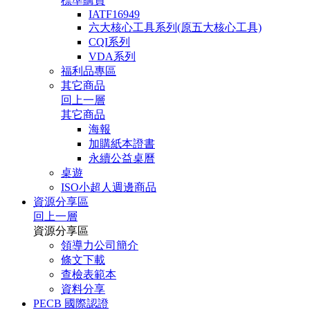
標準購買
IATF16949
六大核心工具系列(原五大核心工具)
CQI系列
VDA系列
福利品專區
其它商品
回上一層
其它商品
海報
加購紙本證書
永續公益桌曆
桌遊
ISO小超人週邊商品
資源分享區
回上一層
資源分享區
領導力公司簡介
條文下載
查檢表範本
資料分享
PECB 國際認證