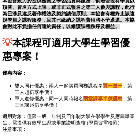
本協會致力於提供優質之學習品質與服務，倘若發現有學員以
頂替、冒名方式上課，或非正式報名之第三人參與課程，此行
為已涉及違反著作權法及契約誠信原則。本協會有權終止該違
規學員之課程服務，且其已繳納之課程費用將不予退還。本協
會對此不負擔任何違約責任，以維護課程秩序及權益。
💡
本課程可適用大學生學習優
惠專案！
優惠內容：
雙人同行優惠：兩人一起購買同梯課程享
買一送一
，第
三人起仍享半價！
單人進修優惠：同一人同時報名
兩堂課享半價優惠
，第
三堂課起仍享半價！
適用對象：僅限一般二年制及四年制大學在學學生及應屆畢業
生，需提供有效學生證或畢業證明查核 (學員皆需檢附) 。
注意事項：