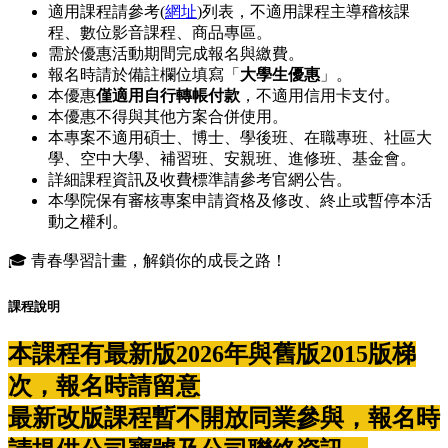
適用課程請參考(
網址
)列表，不適用課程主導稽核課
程、數位影音課程、商品專區。
需於優惠活動期間完成報名與繳費。
報名時請於備註欄位填寫「
大學生優惠
」。
本優惠
僅適用自行轉帳付款
，不適用信用卡支付。
本優惠不得與其他方案合併使用。
本專案不適用碩士、博士、學後班、在職專班、社區大
學、空中大學、補習班、安親班、進修班、基金會。
詳細課程資訊及收費標準請參考官網公告。
本學院保有審核專案申請資格及修改、終止或暫停本活
動之權利。
🎓 青春學習計畫，解鎖你的成長之路！
課程說明
本課程有最新版2026年與舊版2015版梯
次，報名時請留意
最新改版課程暫不開放同業參與，報名時