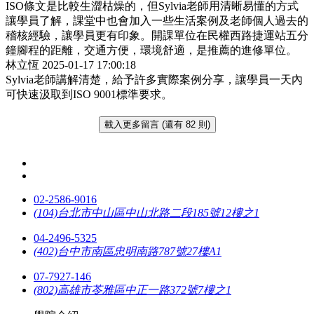
ISO條文是比較生澀枯燥的，但Sylvia老師用清晰易懂的方式
讓學員了解，課堂中也會加入一些生活案例及老師個人過去的
稽核經驗，讓學員更有印象。開課單位在民權西路捷運站五分
鐘腳程的距離，交通方便，環境舒適，是推薦的進修單位。
林立恆
2025-01-17 17:00:18
Sylvia老師講解清楚，給予許多實際案例分享，讓學員一天內
可快速汲取到ISO 9001標準要求。
載入更多留言 (還有 82 則)
02-2586-9016
(104)台北市中山區中山北路二段185號12樓之1
04-2496-5325
(402)台中市南區忠明南路787號27樓A1
07-7927-146
(802)高雄市苓雅區中正一路372號7樓之1