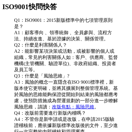
ISO9001快問快答
Q1：ISO9001：2015新版標準中的七項管理原則
是？
A1：顧客導向 、領導統御 、全員參與、流程方
法、持續改進、基於證據的決策、關係管理。
Q2：什麼是利害關係人？
A2：能影響某項決策或活動，或被影響的個人或
組織，常見的利害關係人如：客戶、供應商、監督
機構(主管機關、驗證單位)、非政府組織、投資者
及員工等。
Q3：什麼是「風險思維」?
A3：風險的概念一直隱含在ISO 9001標準裡，新
版本使它更明確，並將其擴展到整個管理系統。基
於風險的思維能夠保證從開始到結束的風險都應考
慮，使預防措施成為營運規劃的一部分進一步瞭解
風險思維，請讀：
改版焦點：風險思維
。
Q4：改版前需要進行新版內稽嗎？
A4：不管你是新申請或是改版，在申請2015版驗
證稽核前，應依據新版標準改版後的文件，至少進
行一次完整的內部稽核和管理審查。