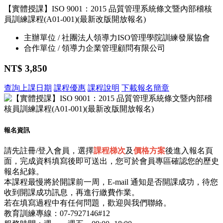
【實體授課】ISO 9001：2015 品質管理系統條文暨內部稽核
員訓練課程(A01-001)(最新改版開放報名)
主辦單位 / 社團法人領導力ISO管理學院訓練發展協會
合作單位 / 領導力企業管理顧問有限公司
NT$ 3,850
查詢上課日期
課程優惠
課程說明
下載報名簡章
報名資訊
請先註冊/登入會員，選擇
課程梯次
及
價格方案
後進入報名頁
面，完成資料填寫後即可送出，您可於會員專區確認您的歷史
報名紀錄。
本課程最慢將於開課前一周，E-mail 通知是否開課成功，待您
收到開課成功訊息，再進行繳費作業。
若在填寫過程中有任何問題，歡迎與我們聯絡。
教育訓練專線：07-7927146#12