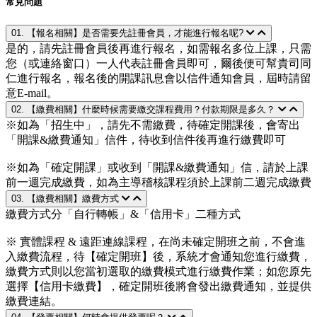
常見問題
01. 【報名相關】是否需要先註冊會員，才能進行報名呢?
是的，請先註冊會員後再進行報名，如需報名多位上課，只需
您（或連絡窗口）一人代表註冊會員即可，爾後便可幫貴司同
仁進行報名，報名後的開課訊息會以信件通知會員，屆時請留
意E-mail。
02. 【繳費相關】什麼時候需要繳交課程費用？付款期限是多久？
※如為「招生中」，請先不需繳費，待確定開課後，會寄出
「開課&繳費通知」信件，待收到信件後再進行繳費即可
※如為「確定開課」或收到「開課&繳費通知」信，請於上課
前一週完成繳費，如為主導稽核課程須於上課前二週完成繳費
03. 【繳費相關】繳費方式
繳費方式分「自行轉帳」&「信用卡」二種方式
※ 實體課程 & 遠距連線課程，在尚未確定開班之前，不會進
入繳費流程，待【確定開班】後，系統才會通知您進行繳費，
繳費方式則以您當初選取的繳費模式進行繳費作業；如您原先
選擇【信用卡繳費】，確定開班後將會發出繳費通知，並提供
繳費連結。