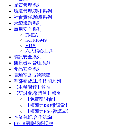
品質管理系列
環境管理/碳排系列
社會責任/驗廠系列
永續議題系列
車用安全系列
FMEA
IATF16949
VDA
六大核心工具
資訊安全系列
醫療器材管理系列
食品安全系列
實驗室及技術認證
幹部養成/工作技能系列
【主稽課程】報名
【研討會/微講堂】報名
【免費研討會】
【領導力ISO微講堂】
【領導力ESG微講堂】
企業包班/合作洽詢
PECB國際認證課程