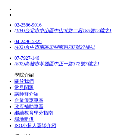
02-2586-9016
(104)台北市中山區中山北路二段185號12樓之1
04-2496-5325
(402)台中市南區忠明南路787號27樓A1
07-7927-146
(802)高雄市苓雅區中正一路372號7樓之1
學院介紹
關於我們
常見問題
講師群介紹
企業優惠專區
政府補助專區
繼續教育學分指南
場地租借
ISO小超人團隊介紹