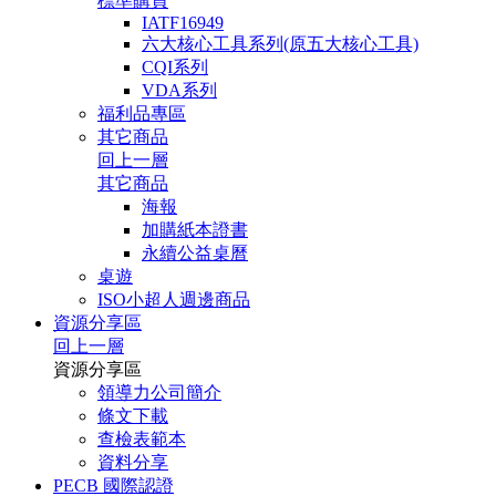
標準購買
IATF16949
六大核心工具系列(原五大核心工具)
CQI系列
VDA系列
福利品專區
其它商品
回上一層
其它商品
海報
加購紙本證書
永續公益桌曆
桌遊
ISO小超人週邊商品
資源分享區
回上一層
資源分享區
領導力公司簡介
條文下載
查檢表範本
資料分享
PECB 國際認證