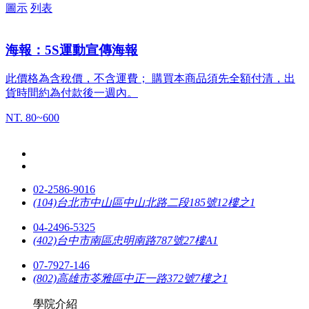
圖示
列表
海報：5S運動宣傳海報
此價格為含稅價，不含運費； 購買本商品須先全額付清，出
貨時間約為付款後一週內。
NT. 80~600
02-2586-9016
(104)台北市中山區中山北路二段185號12樓之1
04-2496-5325
(402)台中市南區忠明南路787號27樓A1
07-7927-146
(802)高雄市苓雅區中正一路372號7樓之1
學院介紹