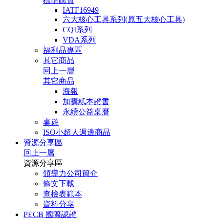
標準購買
IATF16949
六大核心工具系列(原五大核心工具)
CQI系列
VDA系列
福利品專區
其它商品
回上一層
其它商品
海報
加購紙本證書
永續公益桌曆
桌遊
ISO小超人週邊商品
資源分享區
回上一層
資源分享區
領導力公司簡介
條文下載
查檢表範本
資料分享
PECB 國際認證