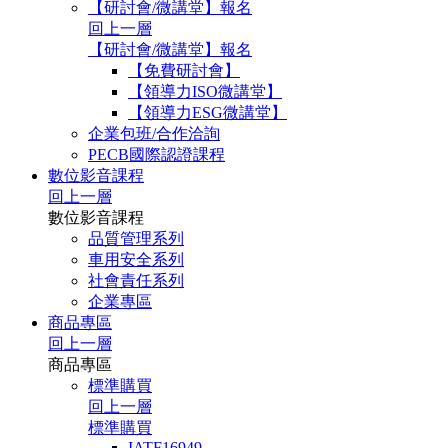
【研討會/微講堂】報名
回上一層
【研討會/微講堂】報名
【免費研討會】
【領導力ISO微講堂】
【領導力ESG微講堂】
企業包班/合作洽詢
PECB國際認證課程
數位影音課程
回上一層
數位影音課程
品質管理系列
車用安全系列
社會責任系列
企業專區
商品專區
回上一層
商品專區
標準購買
回上一層
標準購買
IATF16949