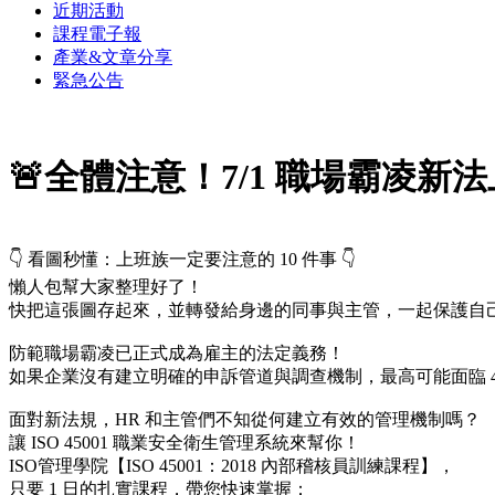
近期活動
課程電子報
產業&文章分享
緊急公告
🚨全體注意！7/1 職場霸凌
👇 看圖秒懂：上班族一定要注意的 10 件事 👇
懶人包幫大家整理好了！
快把這張圖存起來，並轉發給身邊的同事與主管，一起保護自
防範職場霸凌已正式成為雇主的法定義務！
如果企業沒有建立明確的申訴管道與調查機制，最高可能面臨 4
面對新法規，HR 和主管們不知從何建立有效的管理機制嗎？
讓 ISO 45001 職業安全衛生管理系統來幫你！
ISO管理學院【ISO 45001：2018 內部稽核員訓練課程】，
只要 1 日的扎實課程，帶您快速掌握：