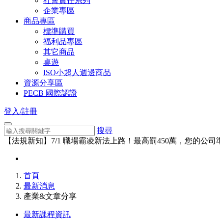
社會責任系列
企業專區
商品專區
標準購買
福利品專區
其它商品
桌遊
ISO小超人週邊商品
資源分享區
PECB 國際認證
登入/註冊
搜尋
【法規新知】7/1 職場霸凌新法上路！最高罰450萬，您的公
首頁
最新消息
產業&文章分享
最新課程資訊