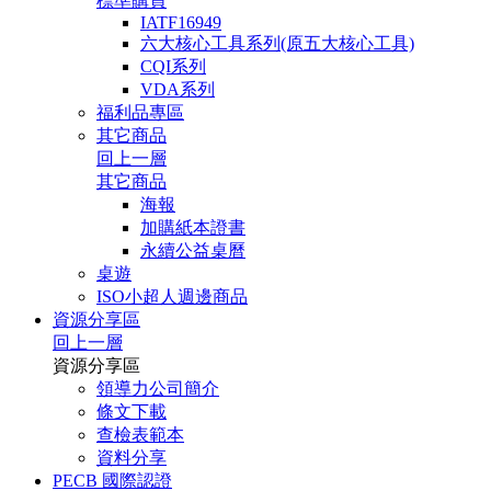
標準購買
IATF16949
六大核心工具系列(原五大核心工具)
CQI系列
VDA系列
福利品專區
其它商品
回上一層
其它商品
海報
加購紙本證書
永續公益桌曆
桌遊
ISO小超人週邊商品
資源分享區
回上一層
資源分享區
領導力公司簡介
條文下載
查檢表範本
資料分享
PECB 國際認證