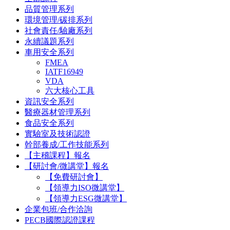
品質管理系列
環境管理/碳排系列
社會責任/驗廠系列
永續議題系列
車用安全系列
FMEA
IATF16949
VDA
六大核心工具
資訊安全系列
醫療器材管理系列
食品安全系列
實驗室及技術認證
幹部養成/工作技能系列
【主稽課程】報名
【研討會/微講堂】報名
【免費研討會】
【領導力ISO微講堂】
【領導力ESG微講堂】
企業包班/合作洽詢
PECB國際認證課程