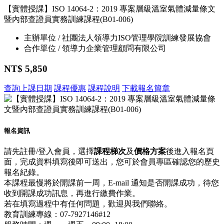
【實體授課】ISO 14064-2：2019 專案層級溫室氣體減量條文
暨內部查證員實務訓練課程(B01-006)
主辦單位 / 社團法人領導力ISO管理學院訓練發展協會
合作單位 / 領導力企業管理顧問有限公司
NT$ 5,850
查詢上課日期
課程優惠
課程說明
下載報名簡章
報名資訊
請先註冊/登入會員，選擇
課程梯次
及
價格方案
後進入報名頁
面，完成資料填寫後即可送出，您可於會員專區確認您的歷史
報名紀錄。
本課程最慢將於開課前一周，E-mail 通知是否開課成功，待您
收到開課成功訊息，再進行繳費作業。
若在填寫過程中有任何問題，歡迎與我們聯絡。
教育訓練專線：07-7927146#12