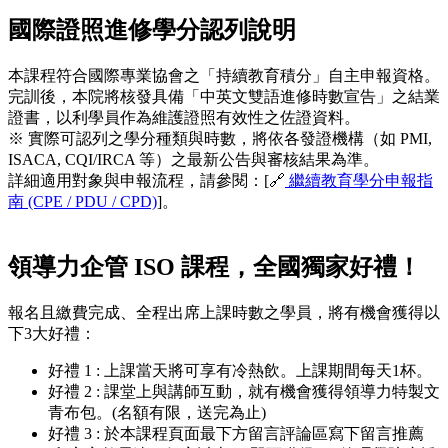
國際證照進修學分認列說明
本課程符合國際專業協會之「持續教育積分」自主申報資格。
完訓後，本院將核發具備「中英文雙語進修時數宣告」之結業
證書，以利學員作為維護證照有效性之佐證資料。
※ 實際可認列之學分種類與時數，將依各發證機構（如 PMI,
ISACA, CQI/IRCA 等）之最新公告與審核結果為準。
詳細適用對象與申報流程，請參閱：[🔗
繼續教育學分申報指
南 (CPE / PDU / CPD)
]。
領導力企管 ISO 課程，全國獨家好禮！
報名且繳費完成、全程出席上課時數之學員，將有機會獲得以
下3大好禮：
好禮 1 : 上課當天將可享有冷熱飲。上課期間每天1杯。
好禮 2 : 課堂上與講師互動，就有機會獲得領導力特製文
青布包。(名額有限，送完為止)
好禮 3 : 於本課程頁面最下方留言評論區寫下留言推薦