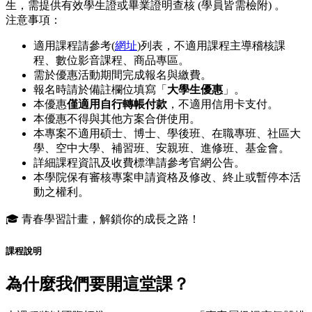
生，需提供有效學生證或畢業證明查核 (學員皆需檢附) 。
注意事項：
適用課程請參考(
網址
)列表，不適用課程主導稽核課
程、數位影音課程、商品專區。
需於優惠活動期間完成報名與繳費。
報名時請於備註欄位填寫「
大學生優惠
」。
本優惠
僅適用自行轉帳付款
，不適用信用卡支付。
本優惠不得與其他方案合併使用。
本專案不適用碩士、博士、學後班、在職專班、社區大
學、空中大學、補習班、安親班、進修班、基金會。
詳細課程資訊及收費標準請參考官網公告。
本學院保有審核專案申請資格及修改、終止或暫停本活
動之權利。
🎓 青春學習計畫，解鎖你的成長之路！
課程說明
為什麼我們要開這堂課？