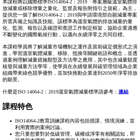
本課程將以國際標準ISO14064-2：2019「專案層級溫室氣體排
放減量或移除增量之量化、監督及報告附指引之規範」為主，
提供您一個了解ISO14064-2：2019與申請環境部自願減量專案
所需具備之知識及技能。該標準為溫室氣體的排放減量的量
化、監測、報告以及確證和查證工作制定框架，協助企業適應
不斷變化的國際氣候行動，以邁向永續淨零之共同目標。
本課程學員將了解減量市場機制之運作及當前碳定價形式之演
進，學習溫室氣體減量、移除、抵換等關鍵術語和概念，並透
過案例理解減量措施類型及方法學之應用，其中包含減量額度
核發與減量方法學等，使學員在永續發展與碳管理領域為企業
組織帶來綠色競爭優勢，並加快推動企業達到2050年淨零排放
的願景。
什麼是ISO 14064-2：2019溫室氣體減量標準請參考：
連結
課程特色
ISO14064-2教育訓練課程內容包括授課、情境演練，並
利用實際的案例討論。
您只要想要對於低碳管理、碳權或淨零有相關認知，即