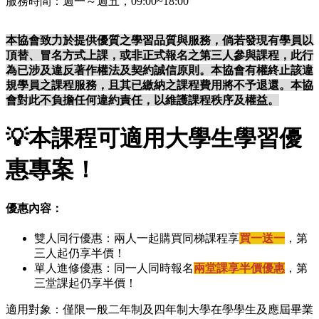
服務時間：週一～週五，09:00~18:00
本協會致力於提供優質之學習品質與服務，倘若發現有學員以
頂替、冒名方式上課，或非正式報名之第三人參與課程，此行
為已涉及違反著作權法及契約誠信原則。本協會有權終止該違
規學員之課程服務，且其已繳納之課程費用將不予退還。本協
會對此不負擔任何違約責任，以維護課程秩序及權益。
💡
本課程可適用大學生學習優
惠專案！
優惠內容：
雙人同行優惠：兩人一起購買同梯課程享
買一送一
，第
三人起仍享半價！
單人進修優惠：同一人同時報名
兩堂課享半價優惠
，第
三堂課起仍享半價！
適用對象：僅限一般二年制及四年制大學在學學生及應屆畢業