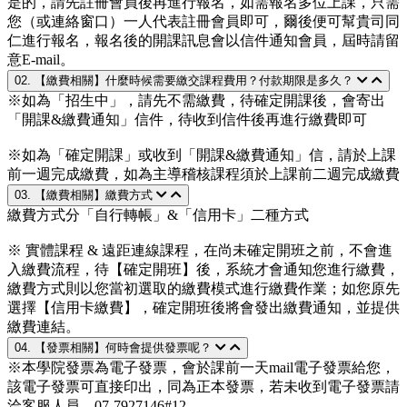
是的，請先註冊會員後再進行報名，如需報名多位上課，只需
您（或連絡窗口）一人代表註冊會員即可，爾後便可幫貴司同
仁進行報名，報名後的開課訊息會以信件通知會員，屆時請留
意E-mail。
02. 【繳費相關】什麼時候需要繳交課程費用？付款期限是多久？
※如為「招生中」，請先不需繳費，待確定開課後，會寄出
「開課&繳費通知」信件，待收到信件後再進行繳費即可
※如為「確定開課」或收到「開課&繳費通知」信，請於上課
前一週完成繳費，如為主導稽核課程須於上課前二週完成繳費
03. 【繳費相關】繳費方式
繳費方式分「自行轉帳」&「信用卡」二種方式
※ 實體課程 & 遠距連線課程，在尚未確定開班之前，不會進
入繳費流程，待【確定開班】後，系統才會通知您進行繳費，
繳費方式則以您當初選取的繳費模式進行繳費作業；如您原先
選擇【信用卡繳費】，確定開班後將會發出繳費通知，並提供
繳費連結。
04. 【發票相關】何時會提供發票呢？
※本學院發票為電子發票，會於課前一天mail電子發票給您，
該電子發票可直接印出，同為正本發票，若未收到電子發票請
洽客服人員，07-7927146#12