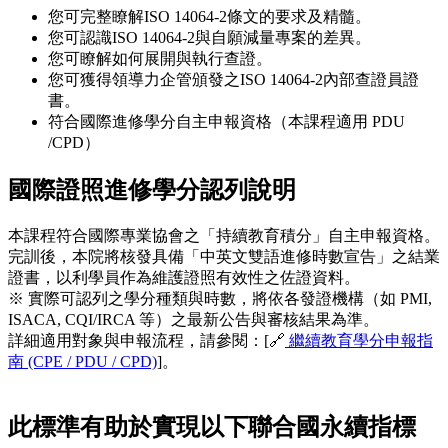
您可完整瞭解ISO 14064-2條文的要求及精髓。
您可認識ISO 14064-2與自願減量專案的差異。
您可瞭解如何展開與執行查證。
您可獲得領導力企管頒發之ISO 14064-2內部查證員證
書。
符合國際進修學分自主申報資格（本課程適用 PDU
/CPD）
國際證照進修學分認列說明
本課程符合國際專業協會之「持續教育積分」自主申報資格。
完訓後，本院將核發具備「中英文雙語進修時數宣告」之結業
證書，以利學員作為維護證照有效性之佐證資料。
※ 實際可認列之學分種類與時數，將依各發證機構（如 PMI,
ISACA, CQI/IRCA 等）之最新公告與審核結果為準。
詳細適用對象與申報流程，請參閱：[🔗
繼續教育學分申報指
南 (CPE / PDU / CPD)
]。
此標準有助於實現以下聯合國永續指標