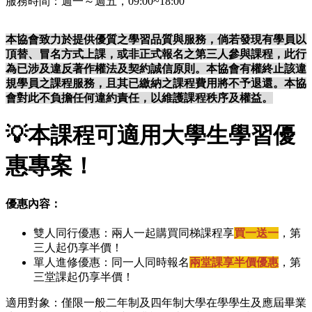
服務時間：週一～週五，09:00~18:00
本協會致力於提供優質之學習品質與服務，倘若發現有學員以
頂替、冒名方式上課，或非正式報名之第三人參與課程，此行
為已涉及違反著作權法及契約誠信原則。本協會有權終止該違
規學員之課程服務，且其已繳納之課程費用將不予退還。本協
會對此不負擔任何違約責任，以維護課程秩序及權益。
💡
本課程可適用大學生學習優
惠專案！
優惠內容：
雙人同行優惠：兩人一起購買同梯課程享
買一送一
，第
三人起仍享半價！
單人進修優惠：同一人同時報名
兩堂課享半價優惠
，第
三堂課起仍享半價！
適用對象：僅限一般二年制及四年制大學在學學生及應屆畢業