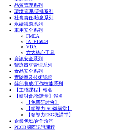
品質管理系列
環境管理/碳排系列
社會責任/驗廠系列
永續議題系列
車用安全系列
FMEA
IATF16949
VDA
六大核心工具
資訊安全系列
醫療器材管理系列
食品安全系列
實驗室及技術認證
幹部養成/工作技能系列
【主稽課程】報名
【研討會/微講堂】報名
【免費研討會】
【領導力ISO微講堂】
【領導力ESG微講堂】
企業包班/合作洽詢
PECB國際認證課程