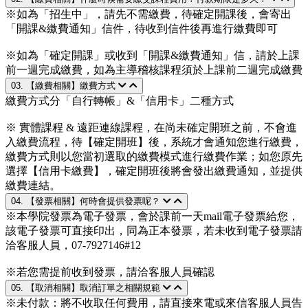
※如為「招生中」，請先不需繳費，待確定開課後，會寄出
「開課&繳費通知」信件，待收到信件後再進行繳費即可
※如為「確定開課」或收到「開課&繳費通知」信，請於上課
前一週完成繳費，如為主導稽核課程須於上課前二週完成繳費
03. 【繳費相關】繳費方式
繳費方式分「自行轉帳」&「信用卡」二種方式
※ 實體課程 & 遠距連線課程，在尚未確定開班之前，不會進
入繳費流程，待【確定開班】後，系統才會通知您進行繳費，
繳費方式則以您當初選取的繳費模式進行繳費作業；如您原先
選擇【信用卡繳費】，確定開班後將會發出繳費通知，並提供
繳費連結。
04. 【發票相關】何時會提供發票呢？
※本學院發票為電子發票，會於課前一天mail電子發票給您，
該電子發票可直接印出，同為正本發票，若未收到電子發票請
洽客服人員，07-7927146#12
※若您需提前收到發票，請洽客服人員確認
05. 【取消相關】取消訂單之相關規範
※未付款：將不收取任何費用，請直接來電或來信客服人員告