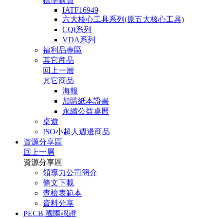
標準購買
IATF16949
六大核心工具系列(原五大核心工具)
CQI系列
VDA系列
福利品專區
其它商品
回上一層
其它商品
海報
加購紙本證書
永續公益桌曆
桌遊
ISO小超人週邊商品
資源分享區
回上一層
資源分享區
領導力公司簡介
條文下載
查檢表範本
資料分享
PECB 國際認證