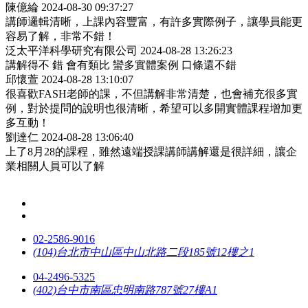
陳億綸
2024-08-30 09:37:27
講師邏輯清晰，上課內容豐富，有許多實際例子，讓學員能更
容易了解，非常不錯！
泛太平洋科學研究有限公司
2024-08-28 13:26:23
講解得不 錯 會有類比 蠻多實體案例 口條還不錯
邱懷萱
2024-08-28 13:10:07
很喜歡FASH老師的課，不但講解非常清楚，也會補充很多實
例，對於提問的說明也很清晰，希望可以多開實體課程增加更
多互動！
劉達仁
2024-08-28 13:06:40
上了8月28的課程，雖然遠端授課講師講解還是很詳細，讓企
業相關人員可以了解
02-2586-9016
(104)台北市中山區中山北路二段185號12樓之1
04-2496-5325
(402)台中市南區忠明南路787號27樓A1