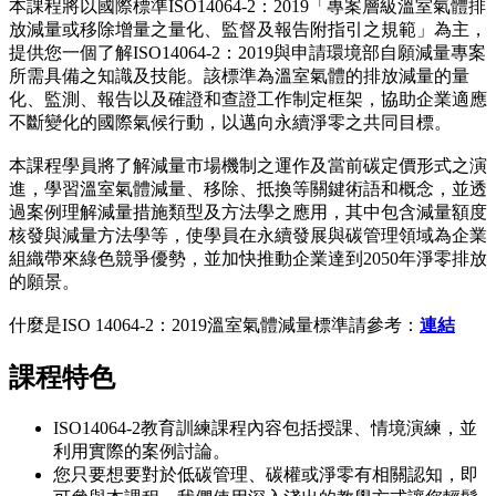
本課程將以國際標準ISO14064-2：2019「專案層級溫室氣體排
放減量或移除增量之量化、監督及報告附指引之規範」為主，
提供您一個了解ISO14064-2：2019與申請環境部自願減量專案
所需具備之知識及技能。該標準為溫室氣體的排放減量的量
化、監測、報告以及確證和查證工作制定框架，協助企業適應
不斷變化的國際氣候行動，以邁向永續淨零之共同目標。
本課程學員將了解減量市場機制之運作及當前碳定價形式之演
進，學習溫室氣體減量、移除、抵換等關鍵術語和概念，並透
過案例理解減量措施類型及方法學之應用，其中包含減量額度
核發與減量方法學等，使學員在永續發展與碳管理領域為企業
組織帶來綠色競爭優勢，並加快推動企業達到2050年淨零排放
的願景。
什麼是ISO 14064-2：2019溫室氣體減量標準請參考：
連結
課程特色
ISO14064-2教育訓練課程內容包括授課、情境演練，並
利用實際的案例討論。
您只要想要對於低碳管理、碳權或淨零有相關認知，即