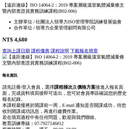
【遠距連線】ISO 14064-2：2019 專案層級溫室氣體減量條文
暨內部查證員實務訓練課程(B02-006)
主辦單位 / 社團法人領導力ISO管理學院訓練發展協會
合作單位 / 領導力企業管理顧問有限公司
NT$ 4,680
查詢上課日期
課程優惠
課程說明
下載報名簡章
報名資訊
請先註冊/登入會員，選擇
課程梯次
及
價格方案
後進入報名頁
面，完成資料填寫後即可送出，您可於會員專區確認您的歷史
報名紀錄。
本課程最慢將於開課前一周，E-mail 通知是否開課成功，待您
收到開課成功訊息，再進行繳費作業。
若在填寫過程中有任何問題，歡迎與我們聯絡。
教育訓練專線：07-7927146#12