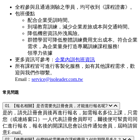
全程參與且通過測驗之學員，均可收到《課程證書》。
包班優點
配合企業受訓時間。
到場教育訓練，減少企業差旅成本與交通時間。
降低機密資訊外洩風險。
群體學習可降低整體訓練費用支出成本。符合企業
需求，為企業量身打造專屬訓練課程服務!
領導力依據
更多資訊可參考：
企業內訓包班資訊
所有課程皆可進行客製化服務，如有其他課程需求，歡
迎與我們作聯繫。
Email：
service@isoleader.com.tw
常見問題
01. 【報名相關】是否需要先註冊會員，才能進行報名呢?
是的，請先註冊會員後再進行報名，如需報名多位上課，只需
您（或連絡窗口）一人代表註冊會員即可，爾後便可幫貴司同
仁進行報名，報名後的開課訊息會以信件通知會員，屆時請留
意E-mail。
02. 【繳費相關】什麼時候需要繳交課程費用？付款期限是多久？