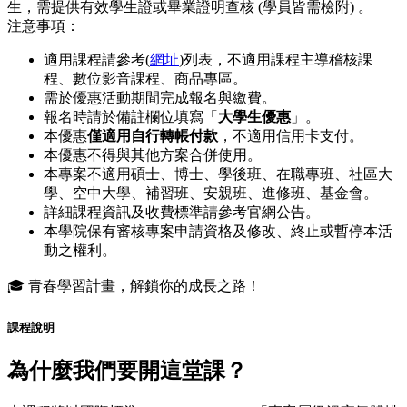
生，需提供有效學生證或畢業證明查核 (學員皆需檢附) 。
注意事項：
適用課程請參考(
網址
)列表，不適用課程主導稽核課
程、數位影音課程、商品專區。
需於優惠活動期間完成報名與繳費。
報名時請於備註欄位填寫「
大學生優惠
」。
本優惠
僅適用自行轉帳付款
，不適用信用卡支付。
本優惠不得與其他方案合併使用。
本專案不適用碩士、博士、學後班、在職專班、社區大
學、空中大學、補習班、安親班、進修班、基金會。
詳細課程資訊及收費標準請參考官網公告。
本學院保有審核專案申請資格及修改、終止或暫停本活
動之權利。
🎓 青春學習計畫，解鎖你的成長之路！
課程說明
為什麼我們要開這堂課？