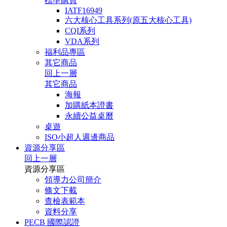
標準購買
IATF16949
六大核心工具系列(原五大核心工具)
CQI系列
VDA系列
福利品專區
其它商品
回上一層
其它商品
海報
加購紙本證書
永續公益桌曆
桌遊
ISO小超人週邊商品
資源分享區
回上一層
資源分享區
領導力公司簡介
條文下載
查檢表範本
資料分享
PECB 國際認證