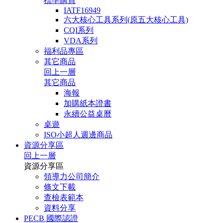
標準購買
IATF16949
六大核心工具系列(原五大核心工具)
CQI系列
VDA系列
福利品專區
其它商品
回上一層
其它商品
海報
加購紙本證書
永續公益桌曆
桌遊
ISO小超人週邊商品
資源分享區
回上一層
資源分享區
領導力公司簡介
條文下載
查檢表範本
資料分享
PECB 國際認證