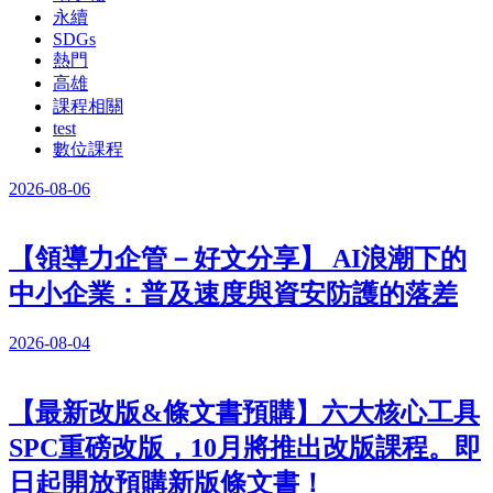
永續
SDGs
熱門
高雄
課程相關
test
數位課程
2026-08-06
【領導力企管－好文分享】 AI浪潮下的
中小企業：普及速度與資安防護的落差
2026-08-04
【最新改版&條文書預購】六大核心工具
SPC重磅改版，10月將推出改版課程。即
日起開放預購新版條文書！