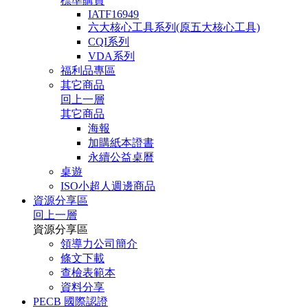
標準購買
IATF16949
六大核心工具系列(原五大核心工具)
CQI系列
VDA系列
福利品專區
其它商品
回上一層
其它商品
海報
加購紙本證書
永續公益桌曆
桌遊
ISO小超人週邊商品
資源分享區
回上一層
資源分享區
領導力公司簡介
條文下載
查檢表範本
資料分享
PECB 國際認證