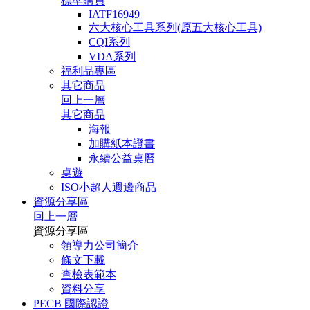
標準購買
IATF16949
六大核心工具系列(原五大核心工具)
CQI系列
VDA系列
福利品專區
其它商品
回上一層
其它商品
海報
加購紙本證書
永續公益桌曆
桌遊
ISO小超人週邊商品
資源分享區
回上一層
資源分享區
領導力公司簡介
條文下載
查檢表範本
資料分享
PECB 國際認證