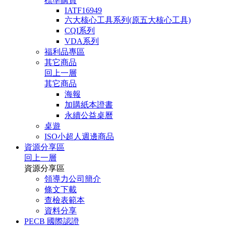
標準購買
IATF16949
六大核心工具系列(原五大核心工具)
CQI系列
VDA系列
福利品專區
其它商品
回上一層
其它商品
海報
加購紙本證書
永續公益桌曆
桌遊
ISO小超人週邊商品
資源分享區
回上一層
資源分享區
領導力公司簡介
條文下載
查檢表範本
資料分享
PECB 國際認證