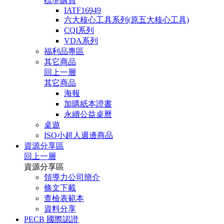
標準購買
IATF16949
六大核心工具系列(原五大核心工具)
CQI系列
VDA系列
福利品專區
其它商品
回上一層
其它商品
海報
加購紙本證書
永續公益桌曆
桌遊
ISO小超人週邊商品
資源分享區
回上一層
資源分享區
領導力公司簡介
條文下載
查檢表範本
資料分享
PECB 國際認證