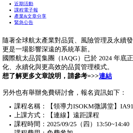
近期活動
課程電子報
產業&文章分享
緊急公告
隨著全球航太產業對品質、風險管理及永續發
更是一場影響深遠的系統革新。
國際航太品質集團（IAQG）已於 2024 
化、永續化與更高效的品質管理模式。
想了解更多文章說明，請參考=>>
連結
另外也有舉辦免費研討會，報名資訊如下：
課程名稱：【領導力ISOKM微講堂】IA
上課方式：【連線】遠距課程
課程時間：2025/09/25（四）13:50~14:40
課程費用：免費參加