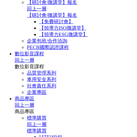
【研討會/微講堂】報名
回上一層
【研討會/微講堂】報名
【免費研討會】
【領導力ISO微講堂】
【領導力ESG微講堂】
企業包班/合作洽詢
PECB國際認證課程
數位影音課程
回上一層
數位影音課程
品質管理系列
車用安全系列
社會責任系列
企業專區
商品專區
回上一層
商品專區
標準購買
回上一層
標準購買
IATF16949