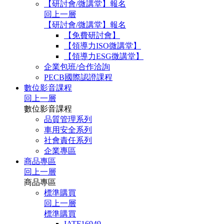
【研討會/微講堂】報名
回上一層
【研討會/微講堂】報名
【免費研討會】
【領導力ISO微講堂】
【領導力ESG微講堂】
企業包班/合作洽詢
PECB國際認證課程
數位影音課程
回上一層
數位影音課程
品質管理系列
車用安全系列
社會責任系列
企業專區
商品專區
回上一層
商品專區
標準購買
回上一層
標準購買
IATF16949