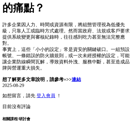
的痛點？
許多企業因人力、時間或資源有限，將組態管理視為低優先
級，只靠人工或臨時方式處理。然而當政府、法規或客戶要求
提供系統變更與審核紀錄時，往往感到吃力甚至無法完整應
對。
事實上，這些「小小的設定」常是資安的關鍵破口。一組預設
帳號、一條錯誤的防火牆規則，或一次未經授權的設定，可能
讓企業防線瞬間瓦解，導致資料外洩、服務中斷，甚至造成品
牌與營運重大損失。
想了解更多文章說明，請參考=>>
連結
2025-08-29
如想留言，請先
登入會員
！
目前沒有評論
相關課程/研討會