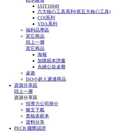
標準購買
IATF16949
六大核心工具系列(原五大核心工具)
CQI系列
VDA系列
福利品專區
其它商品
回上一層
其它商品
海報
加購紙本證書
永續公益桌曆
桌遊
ISO小超人週邊商品
資源分享區
回上一層
資源分享區
領導力公司簡介
條文下載
查檢表範本
資料分享
PECB 國際認證