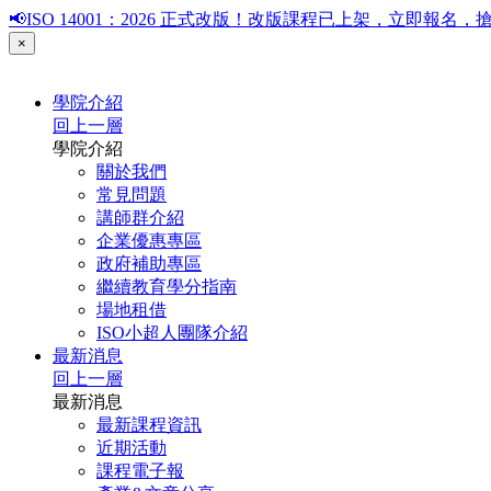
📢ISO 14001：2026 正式改版！改版課程已上架，立即報
×
學院介紹
回上一層
學院介紹
關於我們
常見問題
講師群介紹
企業優惠專區
政府補助專區
繼續教育學分指南
場地租借
ISO小超人團隊介紹
最新消息
回上一層
最新消息
最新課程資訊
近期活動
課程電子報