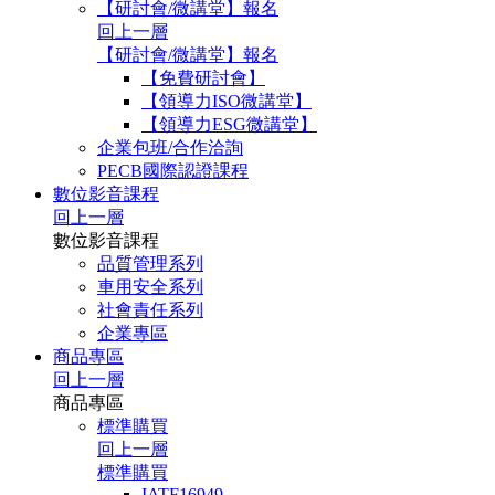
【研討會/微講堂】報名
回上一層
【研討會/微講堂】報名
【免費研討會】
【領導力ISO微講堂】
【領導力ESG微講堂】
企業包班/合作洽詢
PECB國際認證課程
數位影音課程
回上一層
數位影音課程
品質管理系列
車用安全系列
社會責任系列
企業專區
商品專區
回上一層
商品專區
標準購買
回上一層
標準購買
IATF16949