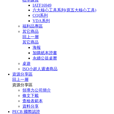
標準購買
IATF16949
六大核心工具系列(原五大核心工具)
CQI系列
VDA系列
福利品專區
其它商品
回上一層
其它商品
海報
加購紙本證書
永續公益桌曆
桌遊
ISO小超人週邊商品
資源分享區
回上一層
資源分享區
領導力公司簡介
條文下載
查檢表範本
資料分享
PECB 國際認證