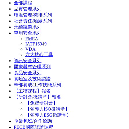
全部課程
品質管理系列
環境管理/碳排系列
社會責任/驗廠系列
永續議題系列
車用安全系列
FMEA
IATF16949
VDA
六大核心工具
資訊安全系列
醫療器材管理系列
食品安全系列
實驗室及技術認證
幹部養成/工作技能系列
【主稽課程】報名
【研討會/微講堂】報名
【免費研討會】
【領導力ISO微講堂】
【領導力ESG微講堂】
企業包班/合作洽詢
PECB國際認證課程