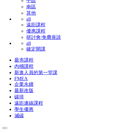
中區
南區
其他
all
遠距課程
優惠課程
研討會/免費座談
all
確定開課
最夯課程
內稽課程
新進人員的第一堂課
FMEA
企業永續
最新改版
碳排
遠距連線課程
學生優惠
減碳