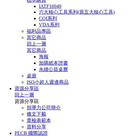
標準購買
IATF16949
六大核心工具系列(原五大核心工具)
CQI系列
VDA系列
福利品專區
其它商品
回上一層
其它商品
海報
加購紙本證書
永續公益桌曆
桌遊
ISO小超人週邊商品
資源分享區
回上一層
資源分享區
領導力公司簡介
條文下載
查檢表範本
資料分享
PECB 國際認證