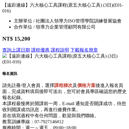
【遠距連線】六大核心工具課程(原五大核心工具) (3日)(E01-
016)
主辦單位 / 社團法人領導力ISO管理學院訓練發展協會
合作單位 / 領導力企業管理顧問有限公司
NT$ 15,200
查詢上課日期
課程優惠
課程說明
下載報名簡章
報名資訊
請先註冊/登入會員，選擇
課程梯次
及
價格方案
後進入報名頁
面，完成資料填寫後即可送出，您可於會員專區確認您的歷史
報名紀錄。
本課程最慢將於開課前一周，E-mail 通知是否開課成功，待您
收到開課成功訊息，再進行繳費作業。
若在填寫過程中有任何問題，歡迎與我們聯絡。
教育訓練專線：07-7927146#12
服務時間：週一～週五，09:00~18:00