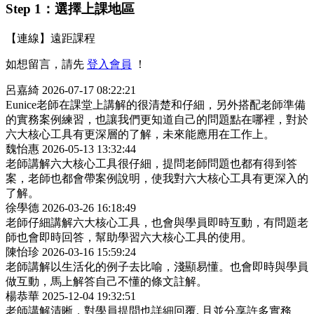
Step 1：選擇上課地區
【連線】遠距課程
如想留言，請先
登入會員
！
呂嘉綺
2026-07-17 08:22:21
Eunice老師在課堂上講解的很清楚和仔細，另外搭配老師準備
的實務案例練習，也讓我們更知道自己的問題點在哪裡，對於
六大核心工具有更深層的了解，未來能應用在工作上。
魏怡惠
2026-05-13 13:32:44
老師講解六大核心工具很仔細，提問老師問題也都有得到答
案，老師也都會帶案例說明，使我對六大核心工具有更深入的
了解。
徐學德
2026-03-26 16:18:49
老師仔細講解六大核心工具，也會與學員即時互動，有問題老
師也會即時回答，幫助學習六大核心工具的使用。
陳怡珍
2026-03-16 15:59:24
老師講解以生活化的例子去比喻，淺顯易懂。也會即時與學員
做互動，馬上解答自己不懂的條文註解。
楊恭華
2025-12-04 19:32:51
老師講解清晰，對學員提問也詳細回覆, 且並分享許多實務