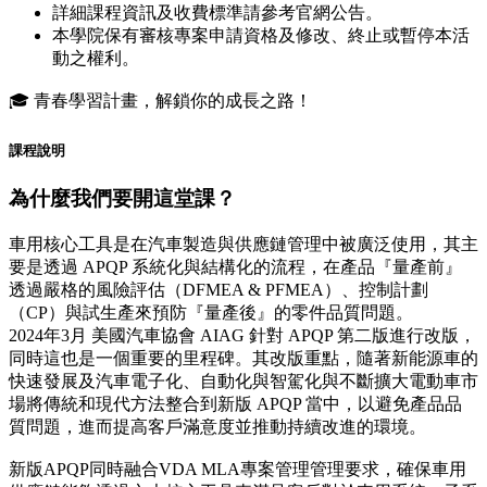
詳細課程資訊及收費標準請參考官網公告。
本學院保有審核專案申請資格及修改、終止或暫停本活
動之權利。
🎓 青春學習計畫，解鎖你的成長之路！
課程說明
為什麼我們要開這堂課？
車用核心工具是在汽車製造與供應鏈管理中被廣泛使用，其主
要是透過 APQP 系統化與結構化的流程，在產品『量產前』
透過嚴格的風險評估（DFMEA & PFMEA）、控制計劃
（CP）與試生產來預防『量產後』的零件品質問題。
2024年3月 美國汽車協會 AIAG 針對 APQP 第二版進行改版，
同時這也是一個重要的里程碑。其改版重點，隨著新能源車的
快速發展及汽車電子化、自動化與智駕化與不斷擴大電動車市
場將傳統和現代方法整合到新版 APQP 當中，以避免產品品
質問題，進而提高客戶滿意度並推動持續改進的環境。
新版APQP同時融合VDA MLA專案管理管理要求，確保車用