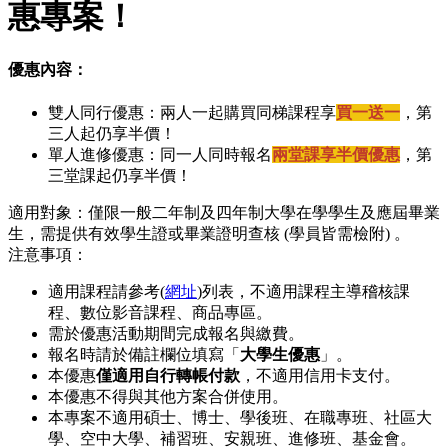
惠專案！
優惠內容：
雙人同行優惠：兩人一起購買同梯課程享
買一送一
，第
三人起仍享半價！
單人進修優惠：同一人同時報名
兩堂課享半價優惠
，第
三堂課起仍享半價！
適用對象：僅限一般二年制及四年制大學在學學生及應屆畢業
生，需提供有效學生證或畢業證明查核 (學員皆需檢附) 。
注意事項：
適用課程請參考(
網址
)列表，不適用課程主導稽核課
程、數位影音課程、商品專區。
需於優惠活動期間完成報名與繳費。
報名時請於備註欄位填寫「
大學生優惠
」。
本優惠
僅適用自行轉帳付款
，不適用信用卡支付。
本優惠不得與其他方案合併使用。
本專案不適用碩士、博士、學後班、在職專班、社區大
學、空中大學、補習班、安親班、進修班、基金會。