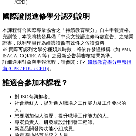
/CPD）
國際證照進修學分認列說明
本課程符合國際專業協會之「持續教育積分」自主申報資格。
完訓後，本院將核發具備「中英文雙語進修時數宣告」之結業
證書，以利學員作為維護證照有效性之佐證資料。
※ 實際可認列之學分種類與時數，將依各發證機構（如 PMI,
ISACA, CQI/IRCA 等）之最新公告與審核結果為準。
詳細適用對象與申報流程，請參閱：[🔗
繼續教育學分申報指
南 (CPE / PDU / CPD)
]。
誰適合參加本課程？
對 ISO有興趣者。
社會新鮮人，提升進入職場之工作能力及工作要求的
人。
想要增加個人資歷，提升職場工作能力的人。
專案負責人、研發或設計開發工程師。
新產品開發跨功能小組成員。
負責協助品質系統之人員。