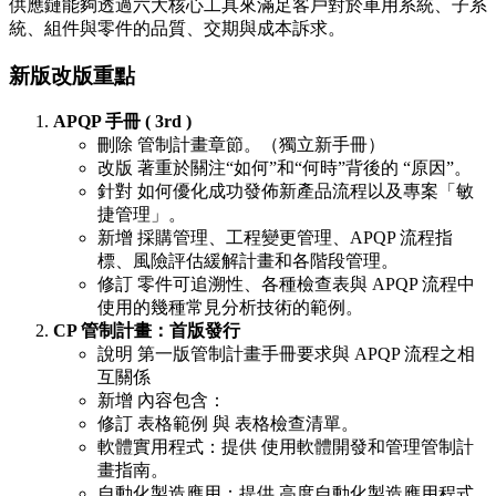
供應鏈能夠透過六大核心工具來滿足客戶對於車用系統、子系
統、組件與零件的品質、交期與成本訴求。
新版改版重點
APQP 手冊 ( 3rd )
刪除 管制計畫章節。（獨立新手冊）
改版 著重於關注“如何”和“何時”背後的 “原因”。
針對 如何優化成功發佈新產品流程以及專案「敏
捷管理」。
新增 採購管理、工程變更管理、APQP 流程指
標、風險評估緩解計畫和各階段管理。
修訂 零件可追溯性、各種檢查表與 APQP 流程中
使用的幾種常見分析技術的範例。
CP 管制計畫：首版發行
說明 第一版管制計畫手冊要求與 APQP 流程之相
互關係
新增 內容包含：
修訂 表格範例 與 表格檢查清單。
軟體實用程式：提供 使用軟體開發和管理管制計
畫指南。
自動化製造應用：提供 高度自動化製造應用程式