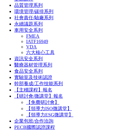
品質管理系列
環境管理/碳排系列
社會責任/驗廠系列
永續議題系列
車用安全系列
FMEA
IATF16949
VDA
六大核心工具
資訊安全系列
醫療器材管理系列
食品安全系列
實驗室及技術認證
幹部養成/工作技能系列
【主稽課程】報名
【研討會/微講堂】報名
【免費研討會】
【領導力ISO微講堂】
【領導力ESG微講堂】
企業包班/合作洽詢
PECB國際認證課程