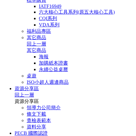
標準購買
IATF16949
六大核心工具系列(原五大核心工具)
CQI系列
VDA系列
福利品專區
其它商品
回上一層
其它商品
海報
加購紙本證書
永續公益桌曆
桌遊
ISO小超人週邊商品
資源分享區
回上一層
資源分享區
領導力公司簡介
條文下載
查檢表範本
資料分享
PECB 國際認證