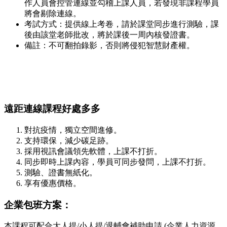
作人員會控管連線並勾稽上課人員，若發現非課程學員
將會剔除連線。
考試方式：提供線上考卷，請於課堂同步進行測驗，課
後由該堂老師批改，將於課後一周內核發證書。
備註：不可翻拍錄影，否則將侵犯智慧財產權。
遠距連線課程好處多多
對抗疫情，獨立空間進修。
支持環保，減少碳足跡。
採用視訊會議領先軟體，上課不打折。
同步即時上課內容，學員可同步發問，上課不打折。
測驗、證書無紙化。
享有優惠價格。
企業包班方案：
本課程可配合大人提/小人提/退輔會補助申請 (企業人力資源