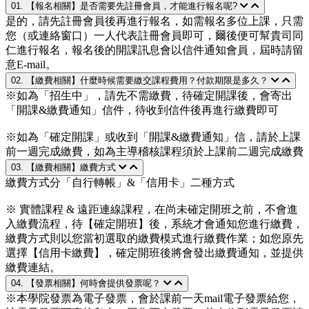
01. 【報名相關】是否需要先註冊會員，才能進行報名呢?
是的，請先註冊會員後再進行報名，如需報名多位上課，只需
您（或連絡窗口）一人代表註冊會員即可，爾後便可幫貴司同
仁進行報名，報名後的開課訊息會以信件通知會員，屆時請留
意E-mail。
02. 【繳費相關】什麼時候需要繳交課程費用？付款期限是多久？
※如為「招生中」，請先不需繳費，待確定開課後，會寄出
「開課&繳費通知」信件，待收到信件後再進行繳費即可
※如為「確定開課」或收到「開課&繳費通知」信，請於上課
前一週完成繳費，如為主導稽核課程須於上課前二週完成繳費
03. 【繳費相關】繳費方式
繳費方式分「自行轉帳」&「信用卡」二種方式
※ 實體課程 & 遠距連線課程，在尚未確定開班之前，不會進
入繳費流程，待【確定開班】後，系統才會通知您進行繳費，
繳費方式則以您當初選取的繳費模式進行繳費作業；如您原先
選擇【信用卡繳費】，確定開班後將會發出繳費通知，並提供
繳費連結。
04. 【發票相關】何時會提供發票呢？
※本學院發票為電子發票，會於課前一天mail電子發票給您，