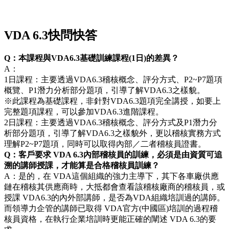
VDA 6.3快問快答
Q：本課程與VDA6.3基礎訓練課程(1日)的差異？
A：
1日課程：主要透過VDA6.3稽核概念、評分方式、P2~P7題項
概覽、P1潛力分析部分題項，引導了解VDA6.3之樣貌。
※此課程為基礎課程，非針對VDA6.3題項完全講授，如要上
完整題項課程，可以參加VDA6.3進階課程。
2日課程：主要透過VDA6.3稽核概念、評分方式及P1潛力分
析部分題項，引導了解VDA6.3之樣貌外，更以稽核實務方式
理解P2~P7題項，同時可以取得內部／二者稽核員證書。
Q：客戶要求 VDA 6.3內部稽核員的訓練，必須是由資質可追
溯的講師授課，才能算是合格稽核員訓練？
A：是的，在 VDA這個組織的強力主導下，其下各車廠供應
鏈在稽核其供應商時，大抵都會查看該稽核廠商的稽核員，或
授課 VDA6.3的內外部講師，是否為VDA組織培訓過的講師。
而領導力企管的講師已取得 VDA官方(中國區)培訓的過程稽
核員資格，在執行企業培訓時更能正確的闡述 VDA 6.3的要