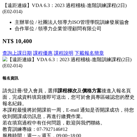
【遠距連線】VDA 6.3：2023 過程稽核-進階訓練課程(2日)
(E02-014)
主辦單位 / 社團法人領導力ISO管理學院訓練發展協會
合作單位 / 領導力企業管理顧問有限公司
NT$ 10,400
查詢上課日期
課程優惠
課程說明
下載報名簡章
報名資訊
請先註冊/登入會員，選擇
課程梯次
及
價格方案
後進入報名頁
面，完成資料填寫後即可送出，您可於會員專區確認您的歷史
報名紀錄。
本課程最慢將於開課前一周，E-mail 通知是否開課成功，待您
收到開課成功訊息，再進行繳費作業。
若在填寫過程中有任何問題，歡迎與我們聯絡。
教育訓練專線：07-7927146#12
服務時間：週一～週五，09:00~18:00