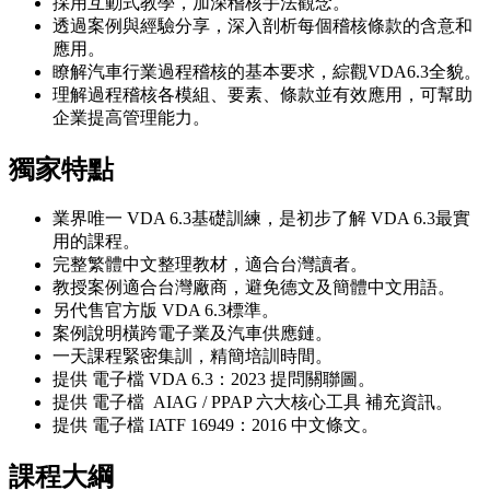
採用互動式教學，加深稽核手法觀念。
透過案例與經驗分享，深入剖析每個稽核條款的含意和
應用。
瞭解汽車行業過程稽核的基本要求，綜觀VDA6.3全貌。
理解過程稽核各模組、要素、條款並有效應用，可幫助
企業提高管理能力。
獨家特點
業界唯一 VDA 6.3基礎訓練，是初步了解 VDA 6.3最實
用的課程。
完整繁體中文整理教材，適合台灣讀者。
教授案例適合台灣廠商，避免德文及簡體中文用語。
另代售官方版 VDA 6.3標準。
案例說明橫跨電子業及汽車供應鏈。
一天課程緊密集訓，精簡培訓時間。
提供 電子檔 VDA 6.3：2023 提問關聯圖。
提供 電子檔 AIAG / PPAP 六大核心工具 補充資訊。
提供 電子檔 IATF 16949：2016 中文條文。
課程大綱