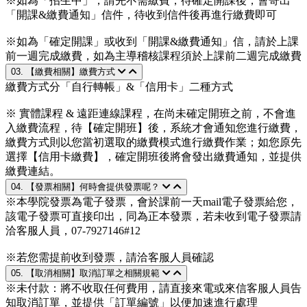
※如為「招生中」，請先不需繳費，待確定開課後，會寄出
「開課&繳費通知」信件，待收到信件後再進行繳費即可
※如為「確定開課」或收到「開課&繳費通知」信，請於上課
前一週完成繳費，如為主導稽核課程須於上課前二週完成繳費
03. 【繳費相關】繳費方式
繳費方式分「自行轉帳」&「信用卡」二種方式
※ 實體課程 & 遠距連線課程，在尚未確定開班之前，不會進
入繳費流程，待【確定開班】後，系統才會通知您進行繳費，
繳費方式則以您當初選取的繳費模式進行繳費作業；如您原先
選擇【信用卡繳費】，確定開班後將會發出繳費通知，並提供
繳費連結。
04. 【發票相關】何時會提供發票呢？
※本學院發票為電子發票，會於課前一天mail電子發票給您，
該電子發票可直接印出，同為正本發票，若未收到電子發票請
洽客服人員，07-7927146#12
※若您需提前收到發票，請洽客服人員確認
05. 【取消相關】取消訂單之相關規範
※未付款：將不收取任何費用，請直接來電或來信客服人員告
知取消訂單，並提供「訂單編號」以便加速進行處理