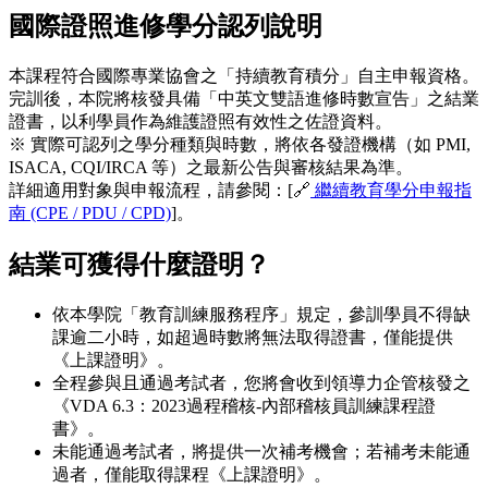
國際證照進修學分認列說明
本課程符合國際專業協會之「持續教育積分」自主申報資格。
完訓後，本院將核發具備「中英文雙語進修時數宣告」之結業
證書，以利學員作為維護證照有效性之佐證資料。
※ 實際可認列之學分種類與時數，將依各發證機構（如 PMI,
ISACA, CQI/IRCA 等）之最新公告與審核結果為準。
詳細適用對象與申報流程，請參閱：[🔗
繼續教育學分申報指
南 (CPE / PDU / CPD)
]。
結業可獲得什麼證明？
依本學院「教育訓練服務程序」規定，參訓學員不得缺
課逾二小時，如超過時數將無法取得證書，僅能提供
《上課證明》。
全程參與且通過考試者，您將會收到領導力企管核發之
《VDA 6.3：2023過程稽核-內部稽核員訓練課程證
書》。
未能通過考試者，將提供一次補考機會；若補考未能通
過者，僅能取得課程《上課證明》。