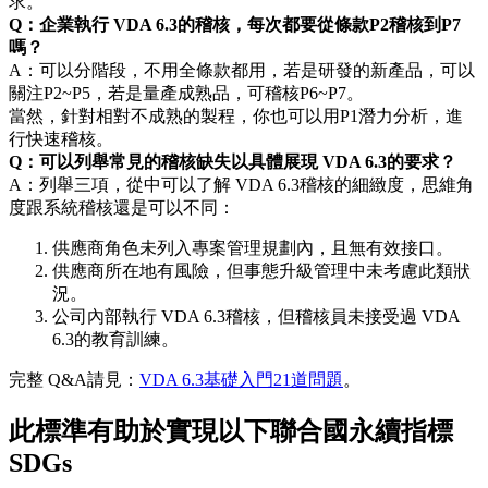
求。
Q：企業執行 VDA 6.3的稽核，每次都要從條款P2稽核到P7
嗎？
A：可以分階段，不用全條款都用，若是研發的新產品，可以
關注P2~P5，若是量產成熟品，可稽核P6~P7。
當然，針對相對不成熟的製程，你也可以用P1潛力分析，進
行快速稽核。
Q：可以列舉常見的稽核缺失以具體展現 VDA 6.3的要求？
A：列舉三項，從中可以了解 VDA 6.3稽核的細緻度，思維角
度跟系統稽核還是可以不同：
供應商角色未列入專案管理規劃內，且無有效接口。
供應商所在地有風險，但事態升級管理中未考慮此類狀
況。
公司內部執行 VDA 6.3稽核，但稽核員未接受過 VDA
6.3的教育訓練。
完整 Q&A請見：
VDA 6.3基礎入門21道問題
。
此標準有助於實現以下聯合國永續指標
SDGs