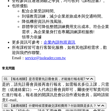
全程參與且通過測驗之學員，均可收到《課程證書》。
包班優點
配合企業受訓時間。
到場教育訓練，減少企業差旅成本與交通時間。
降低機密資訊外洩風險。
群體學習可降低整體訓練費用支出成本。符合企業
需求，為企業量身打造專屬訓練課程服務!
領導力依據
更多資訊可參考：
企業內訓包班資訊
所有課程皆可進行客製化服務，如有其他課程需求，歡
迎與我們作聯繫。
Email：
service@isoleader.com.tw
常見問題
01. 【報名相關】是否需要先註冊會員，才能進行報名呢?
是的，請先註冊會員後再進行報名，如需報名多位上課，只需
您（或連絡窗口）一人代表註冊會員即可，爾後便可幫貴司同
仁進行報名，報名後的開課訊息會以信件通知會員，屆時請留
意E-mail。
02. 【繳費相關】什麼時候需要繳交課程費用？付款期限是多久？