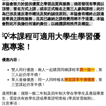
本協會致力於提供優質之學習品質與服務，倘若發現有學員以
頂替、冒名方式上課，或非正式報名之第三人參與課程，此行
為已涉及違反著作權法及契約誠信原則。本協會有權終止該違
規學員之課程服務，且其已繳納之課程費用將不予退還。本協
會對此不負擔任何違約責任，以維護課程秩序及權益。
💡
本課程可適用大學生學習優
惠專案！
優惠內容：
雙人同行優惠：兩人一起購買同梯課程享
買一送一
，第
三人起仍享半價！
單人進修優惠：同一人同時報名
兩堂課享半價優惠
，第
三堂課起仍享半價！
適用對象：僅限一般二年制及四年制大學在學學生及應屆畢業
生，需提供有效學生證或畢業證明查核 (學員皆需檢附) 。
注意事項：