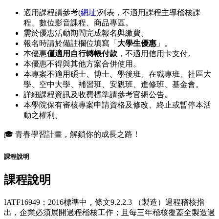
適用課程請參考(
網址
)列表，不適用課程主導稽核課
程、數位影音課程、商品專區。
需於優惠活動期間完成報名與繳費。
報名時請於備註欄位填寫「
大學生優惠
」。
本優惠
僅適用自行轉帳付款
，不適用信用卡支付。
本優惠不得與其他方案合併使用。
本專案不適用碩士、博士、學後班、在職專班、社區大
學、空中大學、補習班、安親班、進修班、基金會。
詳細課程資訊及收費標準請參考官網公告。
本學院保有審核專案申請資格及修改、終止或暫停本活
動之權利。
🎓 青春學習計畫，解鎖你的成長之路！
課程說明
課程說明
IATF16949：2016標準中，條文9.2.2.3 （製造）過程稽核指
出，企業必須展開過程稽核工作；且每三年稽核覆蓋全製造過