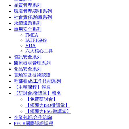
品質管理系列
環境管理/碳排系列
社會責任/驗廠系列
永續議題系列
車用安全系列
FMEA
IATF16949
VDA
六大核心工具
資訊安全系列
醫療器材管理系列
食品安全系列
實驗室及技術認證
幹部養成/工作技能系列
【主稽課程】報名
【研討會/微講堂】報名
【免費研討會】
【領導力ISO微講堂】
【領導力ESG微講堂】
企業包班/合作洽詢
PECB國際認證課程