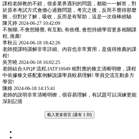
課程老師教的不錯，很多業界遇到的問題，都能一一解答，對
於原本考試方式會擔心過難問題，考完之後，反而不覺得那麼
難，但對於了解，吸收，反而是有幫助，這是一次很棒經驗
陳芃婷
2024-06-27 10:42:09
不無聊, 不會想睡覺, 有互動, 有收穫, 會想持續學習更多相關課
程, 推薦!
李秋云
2024-06-18 18:42:26
老師授課時講解非常詳細、內容也非常實用，是值得推薦的課
程!
吳芳曉
2024-06-18 16:02:25
老師結合APQP 流程,IATF16949 相對應的條文清晰明瞭，課程
中依據條文搭配案例解說讓學員較易理解! 學員交流互動多方
學習!
陳維
2024-06-18 14:15:41
老師的說明非常清晰明瞭，很容易理解，有試題可以演練更能
深刻記億
載入更多留言 (還有 1 則)