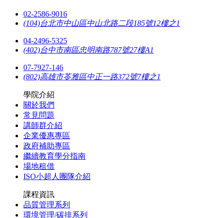
02-2586-9016
(104)台北市中山區中山北路二段185號12樓之1
04-2496-5325
(402)台中市南區忠明南路787號27樓A1
07-7927-146
(802)高雄市苓雅區中正一路372號7樓之1
學院介紹
關於我們
常見問題
講師群介紹
企業優惠專區
政府補助專區
繼續教育學分指南
場地租借
ISO小超人團隊介紹
課程資訊
品質管理系列
環境管理/碳排系列