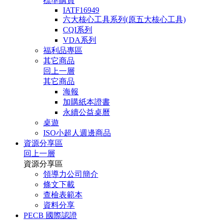
標準購買
IATF16949
六大核心工具系列(原五大核心工具)
CQI系列
VDA系列
福利品專區
其它商品
回上一層
其它商品
海報
加購紙本證書
永續公益桌曆
桌遊
ISO小超人週邊商品
資源分享區
回上一層
資源分享區
領導力公司簡介
條文下載
查檢表範本
資料分享
PECB 國際認證