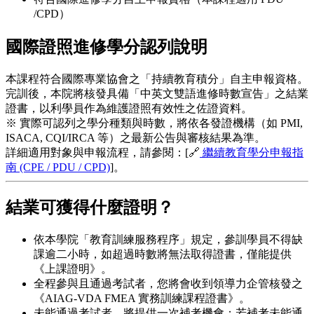
/CPD）
國際證照進修學分認列說明
本課程符合國際專業協會之「持續教育積分」自主申報資格。
完訓後，本院將核發具備「中英文雙語進修時數宣告」之結業
證書，以利學員作為維護證照有效性之佐證資料。
※ 實際可認列之學分種類與時數，將依各發證機構（如 PMI,
ISACA, CQI/IRCA 等）之最新公告與審核結果為準。
詳細適用對象與申報流程，請參閱：[🔗
繼續教育學分申報指
南 (CPE / PDU / CPD)
]。
結業可獲得什麼證明？
依本學院「教育訓練服務程序」規定，參訓學員不得缺
課逾二小時，如超過時數將無法取得證書，僅能提供
《上課證明》。
全程參與且通過考試者，您將會收到領導力企管核發之
《AIAG-VDA FMEA 實務訓練課程證書》。
未能通過考試者，將提供一次補考機會；若補考未能通