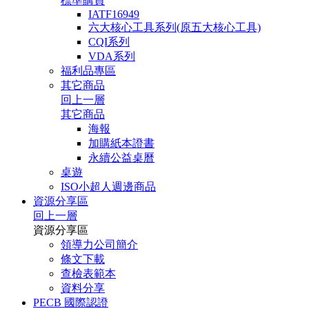
標準購買
IATF16949
六大核心工具系列(原五大核心工具)
CQI系列
VDA系列
福利品專區
其它商品
回上一層
其它商品
海報
加購紙本證書
永續公益桌曆
桌遊
ISO小超人週邊商品
資源分享區
回上一層
資源分享區
領導力公司簡介
條文下載
查檢表範本
資料分享
PECB 國際認證