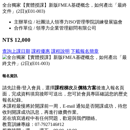
全台獨家【實體授課】新版FMEA基礎概念，如何產出「最終
文件」(2日)(E01-003)
主辦單位 / 社團法人領導力ISO管理學院訓練發展協會
合作單位 / 領導力企業管理顧問有限公司
NT$ 12,000
查詢上課日期
課程優惠
課程說明
下載報名簡章
報名資訊
請先註冊/登入會員，選擇
課程梯次
及
價格方案
後進入報名頁
面，完成資料填寫後即可送出，您可於會員專區確認您的歷史
報名紀錄。
本課程最慢將於開課前一周，E-mail 通知是否開課成功，待您
收到開課成功訊息，再進行繳費作業。
若在填寫過程中有任何問題，歡迎與我們聯絡。
教育訓練專線：07-7927146#12