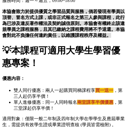
服務時間：週一～週五，09:00~18:00
本協會致力於提供優質之學習品質與服務，倘若發現有學員以
頂替、冒名方式上課，或非正式報名之第三人參與課程，此行
為已涉及違反著作權法及契約誠信原則。本協會有權終止該違
規學員之課程服務，且其已繳納之課程費用將不予退還。本協
會對此不負擔任何違約責任，以維護課程秩序及權益。
💡
本課程可適用大學生學習優
惠專案！
優惠內容：
雙人同行優惠：兩人一起購買同梯課程享
買一送一
，第
三人起仍享半價！
單人進修優惠：同一人同時報名
兩堂課享半價優惠
，第
三堂課起仍享半價！
適用對象：僅限一般二年制及四年制大學在學學生及應屆畢業
生，需提供有效學生證或畢業證明查核 (學員皆需檢附) 。