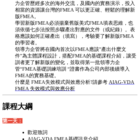
力企管歷經多次的海外交流，及國內的實務演示，投入
相當的資源讓台灣的FMEA 可以更正確、輕鬆的理解新
版FMEA。
學習新版FMEA必須揚棄舊版美式FMEA填表思維，也
須依循七步法按照步驟產出對應的文件（或紀錄）。表
格應該如何正確產出（填寫），考驗要了解新版FMEA
的學習者。
領導力企管將在國內首次以FMEA應該”產出什麼文
件”為主體課程設計，搭配FMEA的基礎課程介紹，讓受
訓者更了解新版的變化，並取得第一批領導力企
管“FMEA基礎訓練培訓 “證書作為公司內部後續導入
FMEA的實務基礎。
什麼是 FMEA失效模式與效應分析?請參考
AIAG-VDA
FMEA 失效模式與效應分析
課程大綱
第一天：
歡迎致詞
AIAG-VDA FMEA基礎訊息介紹