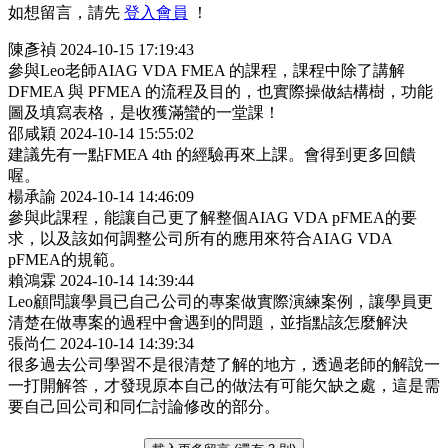
如想留言，請先
登入會員
！
陳彥禎
2024-10-15 17:19:43
參與Leo老師AIAG VDA FMEA 的課程，課程中除了講解
DFMEA 與 PFMEA 的流程及目的，也實際操做結構樹，功能
圖及填寫表格，是收獲滿蠻的一堂課！
邵咸穎
2024-10-14 15:55:02
建議先有一點FMEA 4th 的經驗再來上課。會得到更多回饋
喔。
楊承諭
2024-10-14 14:46:09
參與此課程，能讓自己更了解整個AIAG VDA pFMEA的要
求，以及該如何調整公司所有的應用來符合AIAG VDA
pFMEA的規範。
賴鴻霖
2024-10-14 14:39:44
Leo顧問讓學員已自己公司的專案做實際演練案例，讓學員更
清楚在做專案的過程中會遇到的問題，並指點該怎麼解決
張尚仁
2024-10-14 14:39:34
很多過去公司學習不是很清楚了解的地方，透過老師的解說一
一打開解答，才發現原本自己的做法有可能欠缺之處，這是需
要自己回公司和同仁討論修改的部分。