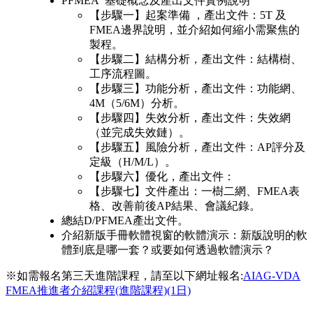
PFMEA 基礎概念及產出文件實例說明
【步驟一】起案準備 ，產出文件：5T 及
FMEA邊界說明，並介紹如何縮小需聚焦的
製程。
【步驟二】結構分析，產出文件：結構樹、
工序流程圖。
【步驟三】功能分析，產出文件：功能網、
4M（5/6M）分析。
【步驟四】失效分析，產出文件：失效網
（並完成失效鏈）。
【步驟五】風險分析，產出文件：AP評分及
定級（H/M/L）。
【步驟六】優化，產出文件：
【步驟七】文件產出：一樹二網、FMEA表
格、改善前後AP結果、會議紀錄。
總結D/PFMEA產出文件。
介紹新版手冊軟體視窗的軟體演示：新版說明的軟
體到底是哪一套？或要如何透過軟體演示？
※如需報名第三天進階課程，請至以下網址報名:
AIAG-VDA
FMEA推進者介紹課程(進階課程)(1日)