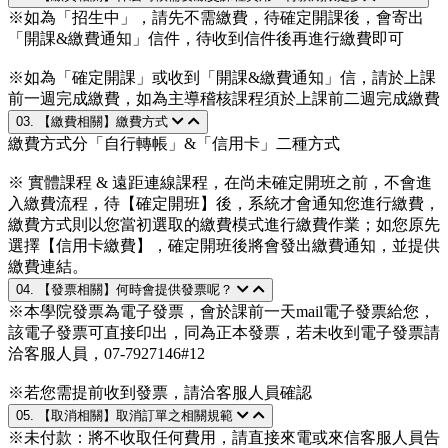
※如為「招生中」，請先不需繳費，待確定開課後，會寄出
「開課&繳費通知」信件，待收到信件後再進行繳費即可
※如為「確定開課」或收到「開課&繳費通知」信，請於上課
前一週完成繳費，如為主導稽核課程須於上課前二週完成繳費
03. 【繳費相關】繳費方式
繳費方式分「自行轉帳」&「信用卡」二種方式
※ 實體課程 & 遠距連線課程，在尚未確定開班之前，不會進
入繳費流程，待【確定開班】後，系統才會通知您進行繳費，
繳費方式則以您當初選取的繳費模式進行繳費作業；如您原先
選擇【信用卡繳費】，確定開班後將會發出繳費通知，並提供
繳費連結。
04. 【發票相關】何時會提供發票呢？
※本學院發票為電子發票，會於課前一天mail電子發票給您，
該電子發票可直接印出，同為正本發票，若未收到電子發票請
洽客服人員，07-7927146#12
※若您需提前收到發票，請洽客服人員確認
05. 【取消相關】取消訂單之相關規範
※未付款：將不收取任何費用，請直接來電或來信客服人員告