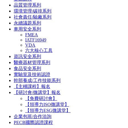
品質管理系列
環境管理/碳排系列
社會責任/驗廠系列
永續議題系列
車用安全系列
FMEA
IATF16949
VDA
六大核心工具
資訊安全系列
醫療器材管理系列
食品安全系列
實驗室及技術認證
幹部養成/工作技能系列
【主稽課程】報名
【研討會/微講堂】報名
【免費研討會】
【領導力ISO微講堂】
【領導力ESG微講堂】
企業包班/合作洽詢
PECB國際認證課程