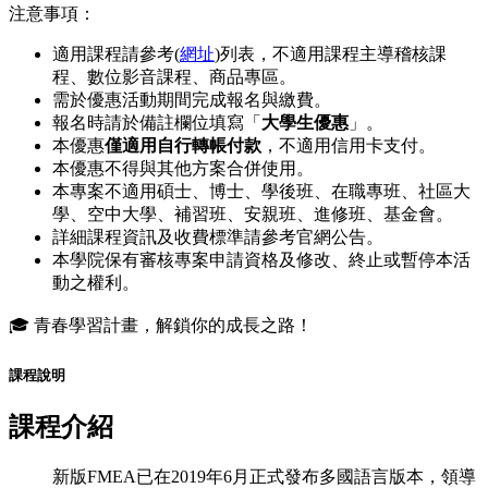
注意事項：
適用課程請參考(
網址
)列表，不適用課程主導稽核課
程、數位影音課程、商品專區。
需於優惠活動期間完成報名與繳費。
報名時請於備註欄位填寫「
大學生優惠
」。
本優惠
僅適用自行轉帳付款
，不適用信用卡支付。
本優惠不得與其他方案合併使用。
本專案不適用碩士、博士、學後班、在職專班、社區大
學、空中大學、補習班、安親班、進修班、基金會。
詳細課程資訊及收費標準請參考官網公告。
本學院保有審核專案申請資格及修改、終止或暫停本活
動之權利。
🎓 青春學習計畫，解鎖你的成長之路！
課程說明
課程介紹
新版FMEA已在2019年6月正式發布多國語言版本，領導