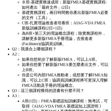
Ｂ班-基礎實務速成班：新版FMEA基礎實務課程-
如何產出「最終文件」(2日)
基礎實務課程，兩日時間教你產出新版FMEA必要
的文件（工具）。
C班-扎實理論推進者培養班：AIAG-VDA FMEA
新版訓練課程(2日+1日)
為B班+第三天的理論概念課程；除實務課程外，
講解更多新版FMEA手冊理論，含推進者
(Facilitator)(協調員)訓練。
Q2：我適合上哪個課程？
A2：
如果你想初步了解新版FMEA，可以上A班。
如果你想要了解新版FMEA要怎麼產出文件，可以
上B班。
你是公司內部FMEA推動者，或想要了解FMEA知
識，可以上C班；協調員訓練課程將可更深入理解
FMEA活動及手冊的理論概念。
Q3：這三個課程獲得的證書有什麼不同？
A3：
A班(1日)：FMEA基礎認知訓練課程：無考試，可
取得《AIAG-VDA FMEA 基礎認知上課證明 》