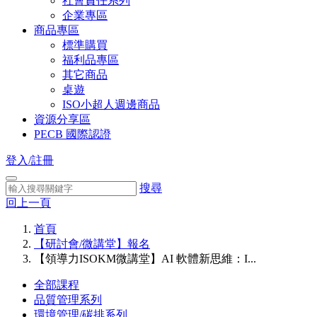
社會責任系列
企業專區
商品專區
標準購買
福利品專區
其它商品
桌遊
ISO小超人週邊商品
資源分享區
PECB 國際認證
登入/註冊
搜尋
回上一頁
首頁
【研討會/微講堂】報名
【領導力ISOKM微講堂】AI 軟體新思維：I...
全部課程
品質管理系列
環境管理/碳排系列