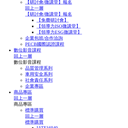
【研討會/微講堂】報名
回上一層
【研討會/微講堂】報名
【免費研討會】
【領導力ISO微講堂】
【領導力ESG微講堂】
企業包班/合作洽詢
PECB國際認證課程
數位影音課程
回上一層
數位影音課程
品質管理系列
車用安全系列
社會責任系列
企業專區
商品專區
回上一層
商品專區
標準購買
回上一層
標準購買
IATF16949