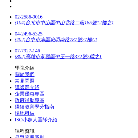
02-2586-9016
(104)台北市中山區中山北路二段185號12樓之1
04-2496-5325
(402)台中市南區忠明南路787號27樓A1
07-7927-146
(802)高雄市苓雅區中正一路372號7樓之1
學院介紹
關於我們
常見問題
講師群介紹
企業優惠專區
政府補助專區
繼續教育學分指南
場地租借
ISO小超人團隊介紹
課程資訊
品質管理系列