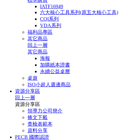
標準購買
IATF16949
六大核心工具系列(原五大核心工具)
CQI系列
VDA系列
福利品專區
其它商品
回上一層
其它商品
海報
加購紙本證書
永續公益桌曆
桌遊
ISO小超人週邊商品
資源分享區
回上一層
資源分享區
領導力公司簡介
條文下載
查檢表範本
資料分享
PECB 國際認證