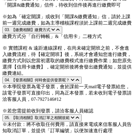
「開課&繳費通知」信件，待收到信件後再進行繳費即可
※如為「確定開課」或收到「開課&繳費通知」信，請於上課
前一週完成繳費，如為主導稽核課程須於上課前二週完成繳費
03. 【繳費相關】繳費方式
繳費方式分「自行轉帳」&「信用卡」二種方式
※ 實體課程 & 遠距連線課程，在尚未確定開班之前，不會進
入繳費流程，待【確定開班】後，系統才會通知您進行繳費，
繳費方式則以您當初選取的繳費模式進行繳費作業；如您原先
選擇【信用卡繳費】，確定開班後將會發出繳費通知，並提供
繳費連結。
04. 【發票相關】何時會提供發票呢？
※本學院發票為電子發票，會於課前一天mail電子發票給您，
該電子發票可直接印出，同為正本發票，若未收到電子發票請
洽客服人員，07-7927146#12
※若您需提前收到發票，請洽客服人員確認
05. 【取消相關】取消訂單之相關規範
※未付款：將不收取任何費用，請直接來電或來信客服人員告
知取消訂單，並提供「訂單編號」以便加速進行處理