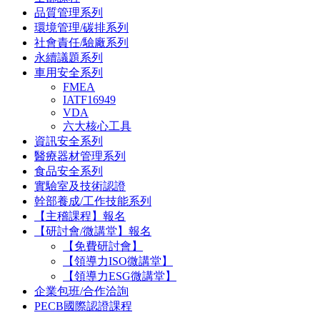
品質管理系列
環境管理/碳排系列
社會責任/驗廠系列
永續議題系列
車用安全系列
FMEA
IATF16949
VDA
六大核心工具
資訊安全系列
醫療器材管理系列
食品安全系列
實驗室及技術認證
幹部養成/工作技能系列
【主稽課程】報名
【研討會/微講堂】報名
【免費研討會】
【領導力ISO微講堂】
【領導力ESG微講堂】
企業包班/合作洽詢
PECB國際認證課程