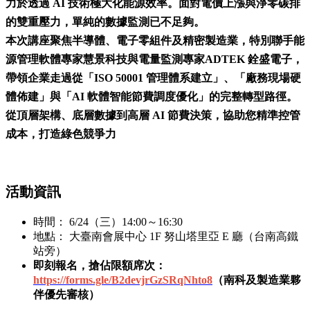
力於透過 AI 技術極大化能源效率。面對電價上漲與淨零碳排
的雙重壓力，單純的數據監測已不足夠。
本次講座聚焦半導體、電子零組件及精密製造業，特別聯手能
源管理軟體專家慧景科技與電量監測專家ADTEK 銓盛電子，
帶領企業走過從「ISO 50001 管理體系建立」、「廠務現場硬
體佈建」與「AI 軟體智能節費調度優化」的完整轉型路徑。
從頂層架構、底層數據到高層 AI 節費決策，協助您精準控管
成本，打造綠色競爭力
活動資訊
時間： 6/24（三）14:00～16:30
地點： 大臺南會展中心 1F 努山塔里亞 E 廳（台南高鐵
站旁）
即刻報名，搶佔限額席次：
https://forms.gle/B2devjrGzSRqNhto8
（南科及製造業夥
伴優先審核）