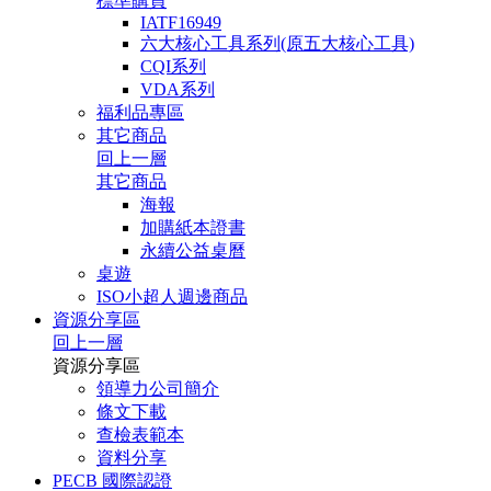
標準購買
IATF16949
六大核心工具系列(原五大核心工具)
CQI系列
VDA系列
福利品專區
其它商品
回上一層
其它商品
海報
加購紙本證書
永續公益桌曆
桌遊
ISO小超人週邊商品
資源分享區
回上一層
資源分享區
領導力公司簡介
條文下載
查檢表範本
資料分享
PECB 國際認證