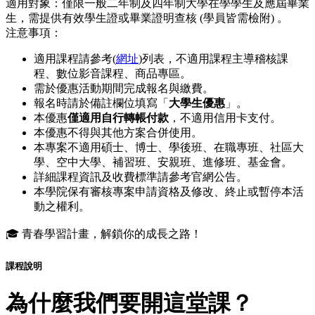
適用對象：僅限一般二年制及四年制大學在學學生及應屆畢業
生，需提供有效學生證或畢業證明查核 (學員皆需檢附) 。
注意事項：
適用課程請參考(
網址
)列表，不適用課程主導稽核課
程、數位影音課程、商品專區。
需於優惠活動期間完成報名與繳費。
報名時請於備註欄位填寫「
大學生優惠
」。
本優惠
僅適用自行轉帳付款
，不適用信用卡支付。
本優惠不得與其他方案合併使用。
本專案不適用碩士、博士、學後班、在職專班、社區大
學、空中大學、補習班、安親班、進修班、基金會。
詳細課程資訊及收費標準請參考官網公告。
本學院保有審核專案申請資格及修改、終止或暫停本活
動之權利。
🎓 青春學習計畫，解鎖你的成長之路！
課程說明
為什麼我們要開這堂課？