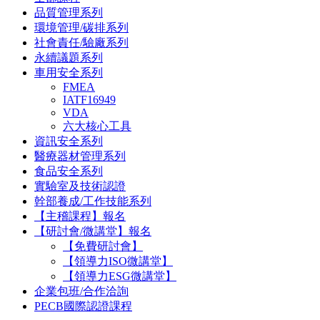
品質管理系列
環境管理/碳排系列
社會責任/驗廠系列
永續議題系列
車用安全系列
FMEA
IATF16949
VDA
六大核心工具
資訊安全系列
醫療器材管理系列
食品安全系列
實驗室及技術認證
幹部養成/工作技能系列
【主稽課程】報名
【研討會/微講堂】報名
【免費研討會】
【領導力ISO微講堂】
【領導力ESG微講堂】
企業包班/合作洽詢
PECB國際認證課程