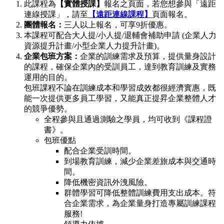
此課程為
【實體授課】
報名之頁面，若您想參與「遠距
連線授課」，請至
【遠距連線課程】
頁面報名。
團體報名：
三人以上報名，可享9折優惠。
本課程可配合大人提/小人提/退輔會補助申請 (企業人力
資源提升計畫/小型企業人力提升計畫)。
企業包班方案：
企業的訓練需求及預算，提供量身設計
的課程，確保企業內的受訓員工，達到教育訓練及實務
運用的目的。
包班課程不論在訓練成本和學習成效都很經濟實惠，既
能一次提供更多員工學習，又能真正提昇企業整體人才
的競爭優勢。
全程參與且通過測驗之學員，均可收到《課程證
書》。
包班優點
配合企業受訓時間。
到場教育訓練，減少企業差旅成本與交通時
間。
降低機密資訊外洩風險。
群體學習可降低整體訓練費用支出成本。符
合企業需求，為企業量身打造專屬訓練課程
服務!