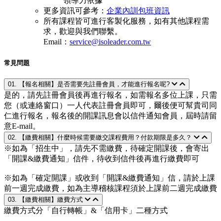
領導力依據
更多資訊可參考：
企業內訓包班資訊
所有課程皆可進行客製化服務，如有其他課程需
求，歡迎與我們聯繫。
Email：
service@isoleader.com.tw
常見問題
01. 【報名相關】是否需要先註冊會員，才能進行報名呢?
是的，請先註冊會員後再進行報名，如需報名多位上課，只需
您（或連絡窗口）一人代表註冊會員即可，爾後便可幫貴司同
仁進行報名，報名後的開課訊息會以信件通知會員，屆時請留
意E-mail。
02. 【繳費相關】什麼時候需要繳交課程費用？付款期限是多久？
※如為「招生中」，請先不需繳費，待確定開課後，會寄出
「開課&繳費通知」信件，待收到信件後再進行繳費即可
※如為「確定開課」或收到「開課&繳費通知」信，請於上課
前一週完成繳費，如為主導稽核課程須於上課前二週完成繳費
03. 【繳費相關】繳費方式
繳費方式分「自行轉帳」&「信用卡」二種方式