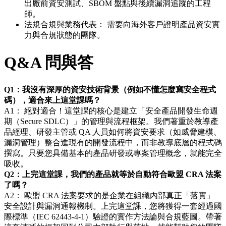
出廠前資安測試、SBOM 盤點與後續漏洞追蹤的工程
師。
法規合規與業務代表： 需要向海外客戶證明產品資安實
力與合規狀態的團隊。
Q&A 問與答
Q1：我沒有深厚的資安技術背景（例如不懂怎麼寫安全程式
碼），適合來上這堂課嗎？
A1： 絕對適合！這堂課的核心是建立「安全產品開發生命週
期（Secure SDLC）」的管理與流程框架。我們著重於教導產
品經理、研發主管或 QA 人員如何將資安要求（如威脅建模、
漏洞管理）整合進現有的開發流程中，而非教導底層的程式碼
撰寫。只要您具備基本的產品研發或專案管理概念，就能完全
吸收。
Q2：上完這堂課，我們的產品就等於自動符合歐盟 CRA 法案
了嗎？
A2： 歐盟 CRA 法案要求的是企業在組織內部真正「落實」
安全設計與漏洞通報機制。上完這堂課，您將獲得一套經過國
際標準（IEC 62443-4-1）驗證的實作方法論與合規藍圖。帶著