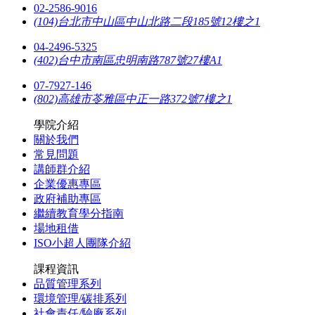
02-2586-9016
(104)台北市中山區中山北路二段185號12樓之1
04-2496-5325
(402)台中市南區忠明南路787號27樓A1
07-7927-146
(802)高雄市苓雅區中正一路372號7樓之1
學院介紹
關於我們
常見問題
講師群介紹
企業優惠專區
政府補助專區
繼續教育學分指南
場地租借
ISO小超人團隊介紹
課程資訊
品質管理系列
環境管理/碳排系列
社會責任/驗廠系列