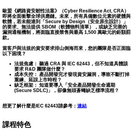
歐盟《網路資安韌性法案》（Cyber Resilience Act, CRA）
即將全面衝擊全球供應鏈。未來，所有具備數位元素的硬體與
軟體，若未能達到「Secure by Design（安全原生設計）」
的要求、無法提供 SBOM（軟體物料清單），或缺乏完善的
漏洞通報機制，將面臨直接禁售與最高 1,500 萬歐元的鉅額罰
款。
當客戶與法規的資安要求排山倒海而來，您的團隊是否正面臨
以下困境？
法規焦慮： 聽過 CRA 與 IEC 62443，但不知道具體該
要求 R&D 團隊做什麼？
成本失控： 產品開發完才發現資安漏洞，導致不斷打掉
重練、延誤上市時程？
缺乏框架： 知道要導入「安全產品開發生命週期
(Secure SDLC)」，卻像無頭蒼蠅缺乏標準流程？
想更了解什麼是IEC 62443請參考：
連結
課程特色