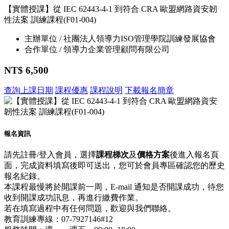
【實體授課】從 IEC 62443-4-1 到符合 CRA 歐盟網路資安韌
性法案 訓練課程(F01-004)
主辦單位 / 社團法人領導力ISO管理學院訓練發展協會
合作單位 / 領導力企業管理顧問有限公司
NT$ 6,500
查詢上課日期
課程優惠
課程說明
下載報名簡章
報名資訊
請先註冊/登入會員，選擇
課程梯次
及
價格方案
後進入報名頁
面，完成資料填寫後即可送出，您可於會員專區確認您的歷史
報名紀錄。
本課程最慢將於開課前一周，E-mail 通知是否開課成功，待您
收到開課成功訊息，再進行繳費作業。
若在填寫過程中有任何問題，歡迎與我們聯絡。
教育訓練專線：07-7927146#12