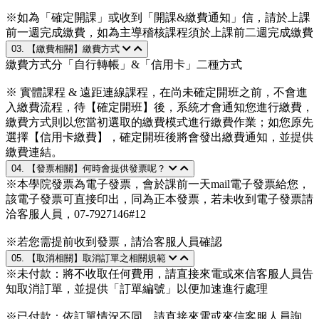
※如為「確定開課」或收到「開課&繳費通知」信，請於上課
前一週完成繳費，如為主導稽核課程須於上課前二週完成繳費
03. 【繳費相關】繳費方式
繳費方式分「自行轉帳」&「信用卡」二種方式
※ 實體課程 & 遠距連線課程，在尚未確定開班之前，不會進
入繳費流程，待【確定開班】後，系統才會通知您進行繳費，
繳費方式則以您當初選取的繳費模式進行繳費作業；如您原先
選擇【信用卡繳費】，確定開班後將會發出繳費通知，並提供
繳費連結。
04. 【發票相關】何時會提供發票呢？
※本學院發票為電子發票，會於課前一天mail電子發票給您，
該電子發票可直接印出，同為正本發票，若未收到電子發票請
洽客服人員，07-7927146#12
※若您需提前收到發票，請洽客服人員確認
05. 【取消相關】取消訂單之相關規範
※未付款：將不收取任何費用，請直接來電或來信客服人員告
知取消訂單，並提供「訂單編號」以便加速進行處理
※已付款：依訂單情況不同，請直接來電或來信客服人員詢