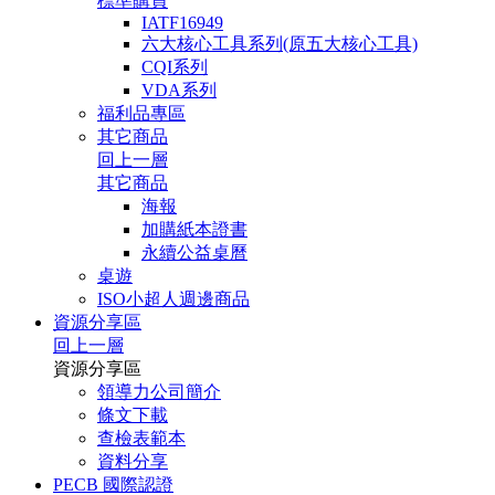
標準購買
IATF16949
六大核心工具系列(原五大核心工具)
CQI系列
VDA系列
福利品專區
其它商品
回上一層
其它商品
海報
加購紙本證書
永續公益桌曆
桌遊
ISO小超人週邊商品
資源分享區
回上一層
資源分享區
領導力公司簡介
條文下載
查檢表範本
資料分享
PECB 國際認證