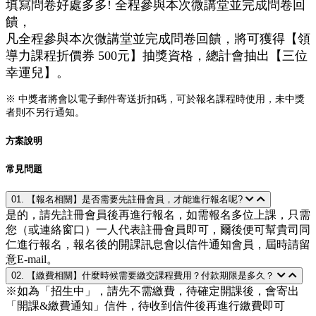
填寫問卷好處多多! 全程參與本次微講堂並完成問卷回
饋，
凡全程參與本次微講堂並完成問卷回饋，將可獲得【領
導力課程折價券 500元】抽獎資格，總計會抽出【三位
幸運兒】。
※ 中獎者將會以電子郵件寄送折扣碼，可於報名課程時使用，未中獎
者則不另行通知。
方案說明
常見問題
01. 【報名相關】是否需要先註冊會員，才能進行報名呢?
是的，請先註冊會員後再進行報名，如需報名多位上課，只需
您（或連絡窗口）一人代表註冊會員即可，爾後便可幫貴司同
仁進行報名，報名後的開課訊息會以信件通知會員，屆時請留
意E-mail。
02. 【繳費相關】什麼時候需要繳交課程費用？付款期限是多久？
※如為「招生中」，請先不需繳費，待確定開課後，會寄出
「開課&繳費通知」信件，待收到信件後再進行繳費即可