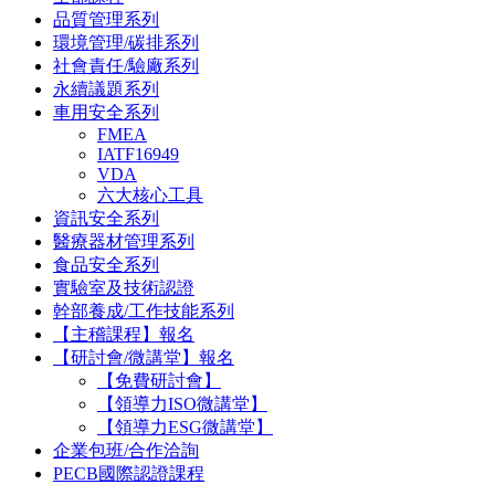
品質管理系列
環境管理/碳排系列
社會責任/驗廠系列
永續議題系列
車用安全系列
FMEA
IATF16949
VDA
六大核心工具
資訊安全系列
醫療器材管理系列
食品安全系列
實驗室及技術認證
幹部養成/工作技能系列
【主稽課程】報名
【研討會/微講堂】報名
【免費研討會】
【領導力ISO微講堂】
【領導力ESG微講堂】
企業包班/合作洽詢
PECB國際認證課程