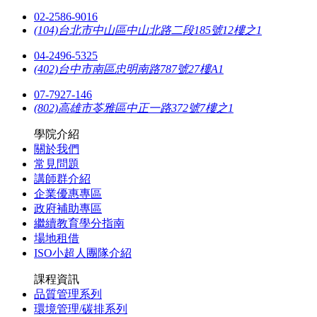
02-2586-9016
(104)台北市中山區中山北路二段185號12樓之1
04-2496-5325
(402)台中市南區忠明南路787號27樓A1
07-7927-146
(802)高雄市苓雅區中正一路372號7樓之1
學院介紹
關於我們
常見問題
講師群介紹
企業優惠專區
政府補助專區
繼續教育學分指南
場地租借
ISO小超人團隊介紹
課程資訊
品質管理系列
環境管理/碳排系列