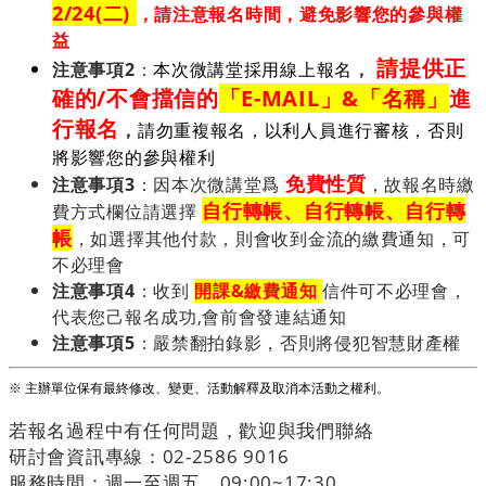
2/24(二)
，請注意報名時間，避免影響您的參與權
益
請提供正
注意事項2
：
本次微講堂採用線上報名
，
確的/不會擋信的
「E-MAIL」&「名稱」
進
行報名
，
請勿重複報名，以利人員進行審核，否則
將影響您的參與權利
免費性質
注意事項3
：因本次微講堂爲
，故報名時繳
自行轉帳、
自行轉帳、
自行轉
費方式欄位請選擇
帳
，如選擇其他付款，則會收到金流的繳費通知，可
不必理會
注意事項4
：收到
開課&繳費通知
信件可不必理會，
代表您己報名成功,會前會發連結通知
注意事項5
：嚴禁翻拍錄影，否則將侵犯智慧財產權
※ 主辦單位保有最終修改、變更、活動解釋及取消本活動之權利。
若報名過程中有任何問題，歡迎與我們聯絡
研討會資訊專線：02-2586 9016
服務時間：週一至週五，09:00~17:30