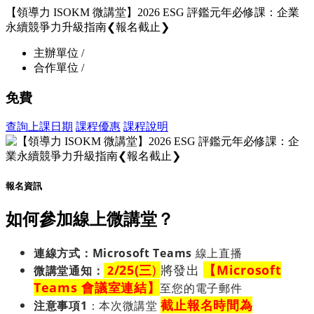
【領導力 ISOKM 微講堂】2026 ESG 評鑑元年必修課：企業
永續競爭力升級指南❮報名截止❯
主辦單位 /
合作單位 /
免費
查詢上課日期
課程優惠
課程說明
報名資訊
如何參加線上微講堂？
連線方式：Microsoft Teams
線上直播
/25(三
)
將發出
【Microsoft
微講堂
通知
：
2
Teams 會議室連結】
至您的電子郵件
截止報名時間為
注意事項1
：
本次微講堂