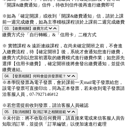
「開課&繳費通知」信件，待收到信件後再進行繳費即可
※如為「確定開課」或收到「開課&繳費通知」信，請於上課
前一週完成繳費，如為主導稽核課程須於上課前二週完成繳費
03. 【繳費相關】繳費方式
繳費方式分「自行轉帳」&「信用卡」二種方式
※ 實體課程 & 遠距連線課程，在尚未確定開班之前，不會進
入繳費流程，待【確定開班】後，系統才會通知您進行繳費，
繳費方式則以您當初選取的繳費模式進行繳費作業；如您原先
選擇【信用卡繳費】，確定開班後將會發出繳費通知，並提供
繳費連結。
04. 【發票相關】何時會提供發票呢？
※本學院發票為電子發票，會於課前一天mail電子發票給您，
該電子發票可直接印出，同為正本發票，若未收到電子發票請
洽客服人員，07-7927146#12
※若您需提前收到發票，請洽客服人員確認
05. 【取消相關】取消訂單之相關規範
※未付款：將不收取任何費用，請直接來電或來信客服人員告
知取消訂單，並提供「訂單編號」以便加速進行處理