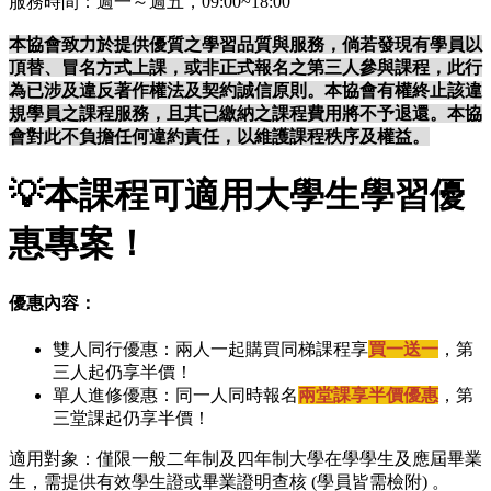
服務時間：週一～週五，09:00~18:00
本協會致力於提供優質之學習品質與服務，倘若發現有學員以
頂替、冒名方式上課，或非正式報名之第三人參與課程，此行
為已涉及違反著作權法及契約誠信原則。本協會有權終止該違
規學員之課程服務，且其已繳納之課程費用將不予退還。本協
會對此不負擔任何違約責任，以維護課程秩序及權益。
💡
本課程可適用大學生學習優
惠專案！
優惠內容：
雙人同行優惠：兩人一起購買同梯課程享
買一送一
，第
三人起仍享半價！
單人進修優惠：同一人同時報名
兩堂課享半價優惠
，第
三堂課起仍享半價！
適用對象：僅限一般二年制及四年制大學在學學生及應屆畢業
生，需提供有效學生證或畢業證明查核 (學員皆需檢附) 。