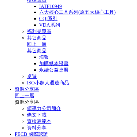
標準購買
IATF16949
六大核心工具系列(原五大核心工具)
CQI系列
VDA系列
福利品專區
其它商品
回上一層
其它商品
海報
加購紙本證書
永續公益桌曆
桌遊
ISO小超人週邊商品
資源分享區
回上一層
資源分享區
領導力公司簡介
條文下載
查檢表範本
資料分享
PECB 國際認證