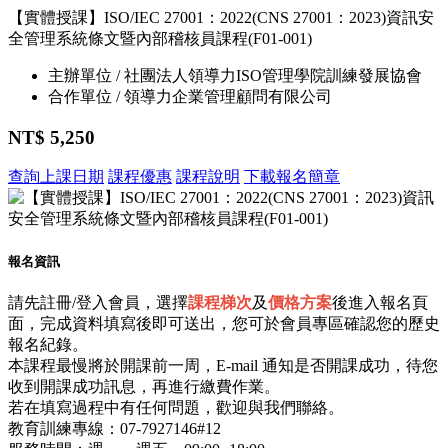
【實體授課】ISO/IEC 27001：2022(CNS 27001：2023)資訊安
全管理系統條文暨內部稽核員課程(F01-001)
主辦單位 / 社團法人領導力ISO管理學院訓練發展協會
合作單位 / 領導力企業管理顧問有限公司
NT$ 5,250
查詢上課日期
課程優惠
課程說明
下載報名簡章
報名資訊
請先註冊/登入會員，選擇
課程梯次
及
價格方案
後進入報名頁
面，完成資料填寫後即可送出，您可於會員專區確認您的歷史
報名紀錄。
本課程最慢將於開課前一周，E-mail 通知是否開課成功，待您
收到開課成功訊息，再進行繳費作業。
若在填寫過程中有任何問題，歡迎與我們聯絡。
教育訓練專線：07-7927146#12