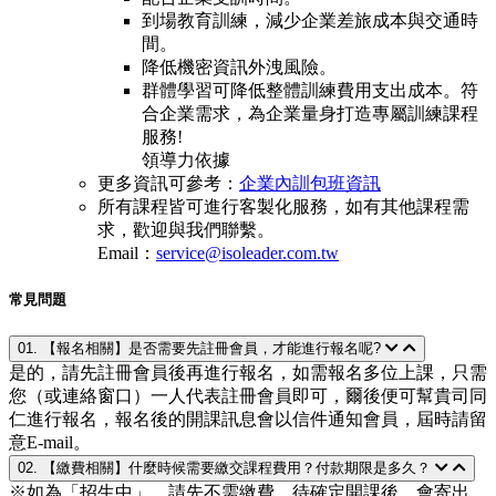
到場教育訓練，減少企業差旅成本與交通時
間。
降低機密資訊外洩風險。
群體學習可降低整體訓練費用支出成本。符
合企業需求，為企業量身打造專屬訓練課程
服務!
領導力依據
更多資訊可參考：
企業內訓包班資訊
所有課程皆可進行客製化服務，如有其他課程需
求，歡迎與我們聯繫。
Email：
service@isoleader.com.tw
常見問題
01. 【報名相關】是否需要先註冊會員，才能進行報名呢?
是的，請先註冊會員後再進行報名，如需報名多位上課，只需
您（或連絡窗口）一人代表註冊會員即可，爾後便可幫貴司同
仁進行報名，報名後的開課訊息會以信件通知會員，屆時請留
意E-mail。
02. 【繳費相關】什麼時候需要繳交課程費用？付款期限是多久？
※如為「招生中」，請先不需繳費，待確定開課後，會寄出