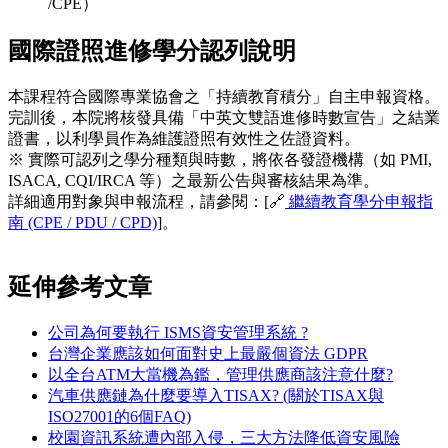
/CPE）
國際證照進修學分認列說明
本課程符合國際專業協會之「持續教育積分」自主申報資格。
完訓後，本院將核發具備「中英文雙語進修時數宣告」之結業
證書，以利學員作為維護證照有效性之佐證資料。
※ 實際可認列之學分種類與時數，將依各發證機構（如 PMI,
ISACA, CQI/IRCA 等）之最新公告與審核結果為準。
詳細適用對象與申報流程，請參閱：[🔗
繼續教育學分申報指
南 (CPE / PDU / CPD)
]。
延伸參考文章
公司為何要執行 ISMS資安管理系統 ?
台灣企業應該如何面對史上最嚴個資法 GDPR
以全台ATM大當機為鑑，管理供應商該注意什麼?
汽車供應鏈為什麼要導入TISAX? (關於TISAX與
ISO27001的6個FAQ)
校園資訊系統遭內部入侵，三大方法降低資安風險