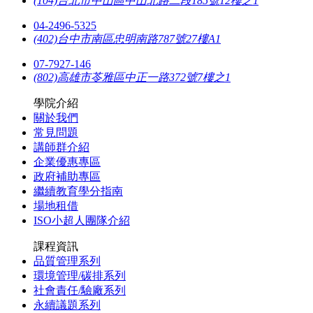
(104)台北市中山區中山北路二段185號12樓之1
04-2496-5325
(402)台中市南區忠明南路787號27樓A1
07-7927-146
(802)高雄市苓雅區中正一路372號7樓之1
學院介紹
關於我們
常見問題
講師群介紹
企業優惠專區
政府補助專區
繼續教育學分指南
場地租借
ISO小超人團隊介紹
課程資訊
品質管理系列
環境管理/碳排系列
社會責任/驗廠系列
永續議題系列