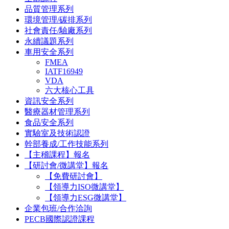
品質管理系列
環境管理/碳排系列
社會責任/驗廠系列
永續議題系列
車用安全系列
FMEA
IATF16949
VDA
六大核心工具
資訊安全系列
醫療器材管理系列
食品安全系列
實驗室及技術認證
幹部養成/工作技能系列
【主稽課程】報名
【研討會/微講堂】報名
【免費研討會】
【領導力ISO微講堂】
【領導力ESG微講堂】
企業包班/合作洽詢
PECB國際認證課程