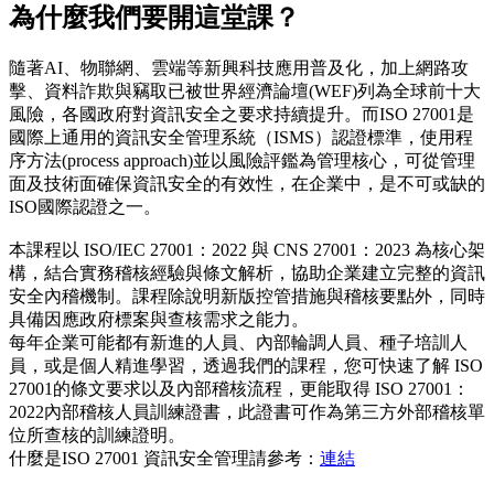
為什麼我們要開這堂課？
隨著AI、物聯網、雲端等新興科技應用普及化，加上網路攻
擊、資料詐欺與竊取已被世界經濟論壇(WEF)列為全球前十大
風險，各國政府對資訊安全之要求持續提升。而ISO 27001是
國際上通用的資訊安全管理系統（ISMS）認證標準，使用程
序方法(process approach)並以風險評鑑為管理核心，可從管理
面及技術面確保資訊安全的有效性，在企業中，是不可或缺的
ISO國際認證之一。
本課程以 ISO/IEC 27001：2022 與 CNS 27001：2023 為核心架
構，結合實務稽核經驗與條文解析，協助企業建立完整的資訊
安全內稽機制。課程除說明新版控管措施與稽核要點外，同時
具備因應政府標案與查核需求之能力。
每年企業可能都有新進的人員、內部輪調人員、種子培訓人
員，或是個人精進學習，透過我們的課程，您可快速了解 ISO
27001的條文要求以及內部稽核流程，更能取得 ISO 27001：
2022內部稽核人員訓練證書，此證書可作為第三方外部稽核單
位所查核的訓練證明。
什麼是ISO 27001 資訊安全管理請參考：
連結