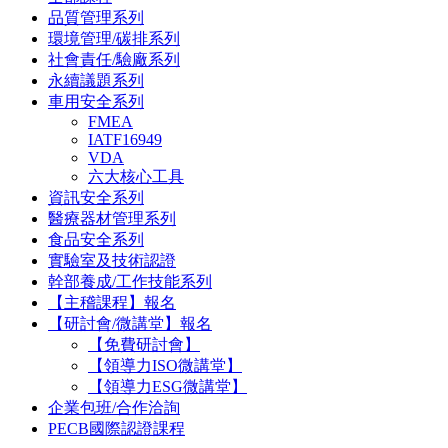
品質管理系列
環境管理/碳排系列
社會責任/驗廠系列
永續議題系列
車用安全系列
FMEA
IATF16949
VDA
六大核心工具
資訊安全系列
醫療器材管理系列
食品安全系列
實驗室及技術認證
幹部養成/工作技能系列
【主稽課程】報名
【研討會/微講堂】報名
【免費研討會】
【領導力ISO微講堂】
【領導力ESG微講堂】
企業包班/合作洽詢
PECB國際認證課程