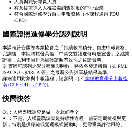
人資與職安專責人員
有意提前導入人權盡職調查制度的中小企業
符合國際進修學分自主申報資格（本課程適用 PDU
/CPD）
國際證照進修學分認列說明
本課程符合國際專業協會之「持續教育積分」自主申報資格。
完訓後，本院將核發具備「中英文雙語進修時數宣告」之結業
證書，以利學員作為維護證照有效性之佐證資料。
※ 實際可認列之學分種類與時數，將依各發證機構（如 PMI,
ISACA, CQI/IRCA 等）之最新公告與審核結果為準。
詳細適用對象與申報流程，請參閱：[🔗
繼續教育學分申報指
南 (CPE / PDU / CPD)
]。
快問快答
Q1：人權盡職調查是做一次就好嗎？
A1：不是。人權盡職調查是持續性過程，需要定期檢視與更
新，特別是供應鏈或營運模式變動時，更需重新評估風險。