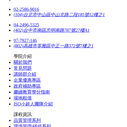
02-2586-9016
(104)台北市中山區中山北路二段185號12樓之1
04-2496-5325
(402)台中市南區忠明南路787號27樓A1
07-7927-146
(802)高雄市苓雅區中正一路372號7樓之1
學院介紹
關於我們
常見問題
講師群介紹
企業優惠專區
政府補助專區
繼續教育學分指南
場地租借
ISO小超人團隊介紹
課程資訊
品質管理系列
環境管理/碳排系列