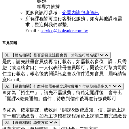
服務!
領導力依據
更多資訊可參考：
企業內訓包班資訊
所有課程皆可進行客製化服務，如有其他課程需
求，歡迎與我們聯繫。
Email：
service@isoleader.com.tw
常見問題
01. 【報名相關】是否需要先註冊會員，才能進行報名呢?
是的，請先註冊會員後再進行報名，如需報名多位上課，只需
您（或連絡窗口）一人代表註冊會員即可，爾後便可幫貴司同
仁進行報名，報名後的開課訊息會以信件通知會員，屆時請留
意E-mail。
02. 【繳費相關】什麼時候需要繳交課程費用？付款期限是多久？
※如為「招生中」，請先不需繳費，待確定開課後，會寄出
「開課&繳費通知」信件，待收到信件後再進行繳費即可
※如為「確定開課」或收到「開課&繳費通知」信，請於上課
前一週完成繳費，如為主導稽核課程須於上課前二週完成繳費
03. 【繳費相關】繳費方式
繳費方式分「自行轉帳」&「信用卡」二種方式