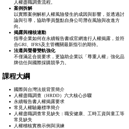
人權盡職調查流程。
案例拆解
以實際案例解析人權風險發生的成因與影響，並透過討
論與引導，協助學員盤點自身公司潛在風險與改進方
向。
揭露與稽核連動
指導企業如何在永續報告書或官網進行人權揭露，並符
合GRI、IFRS及主管機關最新指引的期待。
法遵與聲譽雙軌強化
不僅滿足合規要求，更協助企業以「尊重人權」強化品
牌信任與國際採購競爭力。
課程大綱
國際與台灣法規背景簡介
人權盡職調查（HRDD）六大核心步驟
永續報告書人權揭露要求
常見人權驗廠標準簡介
人權盡職調查常見缺失：職安健康、工時工資與童工等
常見缺失
人權稽核實務示例與演練