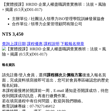
【實體授課】HRDD 企業人權盡職調查實務班：法規 × 風險
× 揭露 (0.5天)(D01-017)
主辦單位 / 社團法人領導力ISO管理學院訓練發展協會
合作單位 / 領導力企業管理顧問有限公司
NT$ 3,450
查詢上課日期
課程優惠
課程說明
下載報名簡章
報名資訊
請先註冊/登入會員，選擇
課程梯次
及
價格方案
後進入報名頁
面，完成資料填寫後即可送出，您可於會員專區確認您的歷史
報名紀錄。
本課程最慢將於開課前一周，E-mail 通知是否開課成功，待您
收到開課成功訊息，再進行繳費作業。
若在填寫過程中有任何問題，歡迎與我們聯絡。
教育訓練專線：07-7927146#12