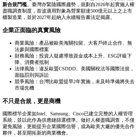
新合規門檻
。臺灣亦緊隨國際趨勢，規劃自2026年起實施人權
盡職調查制度，首波適用對象為營業額達500億元以上之上市
櫃製造業，並於2027年起納入永續報告書法定揭露。
企業正面臨的真實風險
商業風險：產品被歐美海關扣留、大客戶終止合作、無
法參與國際標案
財務風險：投資人疑慮導致資金成本上升、ESG評級下
降、消費者抵制
法律風險：違反歐盟CSDDD、美國關稅法等國際法規，
面臨罰則與訴訟
競爭風險：台灣比歐盟提早2年實施，未及時準備將失去
市場先機
不只是合規，更是商機
國際標竿企業如Intel、Samsung、Cisco已建立完整的人權管理
系統，並以此作為供應鏈篩選標準。做好人權盡職調查，不僅
避免風險，更能提升企業國際信譽，成為歐美大廠的優先合作
夥伴，甚至開拓新的商業機會。