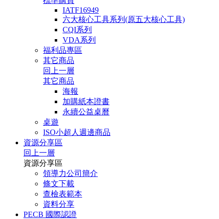
標準購買
IATF16949
六大核心工具系列(原五大核心工具)
CQI系列
VDA系列
福利品專區
其它商品
回上一層
其它商品
海報
加購紙本證書
永續公益桌曆
桌遊
ISO小超人週邊商品
資源分享區
回上一層
資源分享區
領導力公司簡介
條文下載
查檢表範本
資料分享
PECB 國際認證