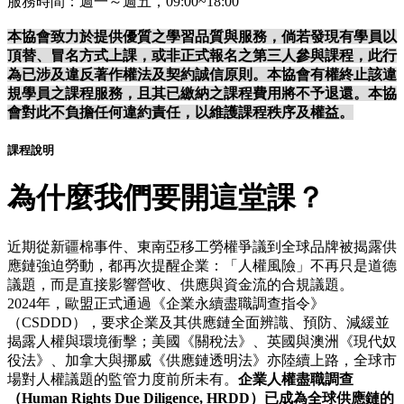
服務時間：週一～週五，09:00~18:00
本協會致力於提供優質之學習品質與服務，倘若發現有學員以
頂替、冒名方式上課，或非正式報名之第三人參與課程，此行
為已涉及違反著作權法及契約誠信原則。本協會有權終止該違
規學員之課程服務，且其已繳納之課程費用將不予退還。本協
會對此不負擔任何違約責任，以維護課程秩序及權益。
課程說明
為什麼我們要開這堂課？
近期從新疆棉事件、東南亞移工勞權爭議到全球品牌被揭露供
應鏈強迫勞動，都再次提醒企業：「人權風險」不再只是道德
議題，而是直接影響營收、供應與資金流的合規議題。
2024年，歐盟正式通過《企業永續盡職調查指令》
（CSDDD），要求企業及其供應鏈全面辨識、預防、減緩並
揭露人權與環境衝擊；美國《關稅法》、英國與澳洲《現代奴
役法》、加拿大與挪威《供應鏈透明法》亦陸續上路，全球市
場對人權議題的監管力度前所未有。
企業人權盡職調查
（Human Rights Due Diligence, HRDD）已成為全球供應鏈的