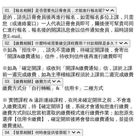
01. 【報名相關】是否需要先註冊會員，才能進行報名呢?
是的，請先註冊會員後再進行報名，如需報名多位上課，只需
您（或連絡窗口）一人代表註冊會員即可，爾後便可幫貴司同
仁進行報名，報名後的開課訊息會以信件通知會員，屆時請留
意E-mail。
02. 【繳費相關】什麼時候需要繳交課程費用？付款期限是多久？
※如為「招生中」，請先不需繳費，待確定開課後，會寄出
「開課&繳費通知」信件，待收到信件後再進行繳費即可
※如為「確定開課」或收到「開課&繳費通知」信，請於上課
前一週完成繳費，如為主導稽核課程須於上課前二週完成繳費
03. 【繳費相關】繳費方式
繳費方式分「自行轉帳」&「信用卡」二種方式
※ 實體課程 & 遠距連線課程，在尚未確定開班之前，不會進
入繳費流程，待【確定開班】後，系統才會通知您進行繳費，
繳費方式則以您當初選取的繳費模式進行繳費作業；如您原先
選擇【信用卡繳費】，確定開班後將會發出繳費通知，並提供
繳費連結。
04. 【發票相關】何時會提供發票呢？