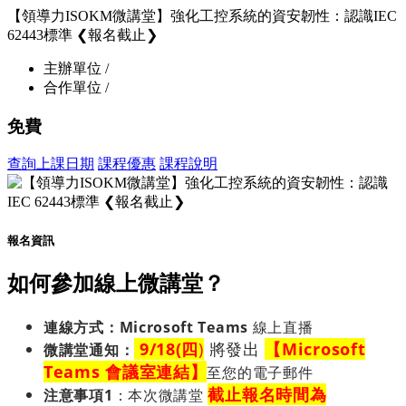
【領導力ISOKM微講堂】強化工控系統的資安韌性：認識IEC
62443標準 ❮報名截止❯
主辦單位 /
合作單位 /
免費
查詢上課日期
課程優惠
課程說明
報名資訊
如何參加線上微講堂？
連線方式：Microsoft Teams
線上直播
9/18(四
)
將發出
【Microsoft
微講堂
通知
：
Teams 會議室連結】
至您的電子郵件
截止報名時間為
注意事項1
：
本次微講堂