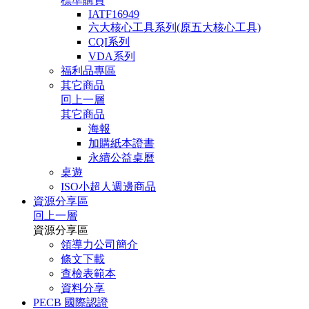
標準購買
IATF16949
六大核心工具系列(原五大核心工具)
CQI系列
VDA系列
福利品專區
其它商品
回上一層
其它商品
海報
加購紙本證書
永續公益桌曆
桌遊
ISO小超人週邊商品
資源分享區
回上一層
資源分享區
領導力公司簡介
條文下載
查檢表範本
資料分享
PECB 國際認證