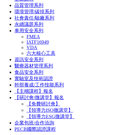
品質管理系列
環境管理/碳排系列
社會責任/驗廠系列
永續議題系列
車用安全系列
FMEA
IATF16949
VDA
六大核心工具
資訊安全系列
醫療器材管理系列
食品安全系列
實驗室及技術認證
幹部養成/工作技能系列
【主稽課程】報名
【研討會/微講堂】報名
【免費研討會】
【領導力ISO微講堂】
【領導力ESG微講堂】
企業包班/合作洽詢
PECB國際認證課程