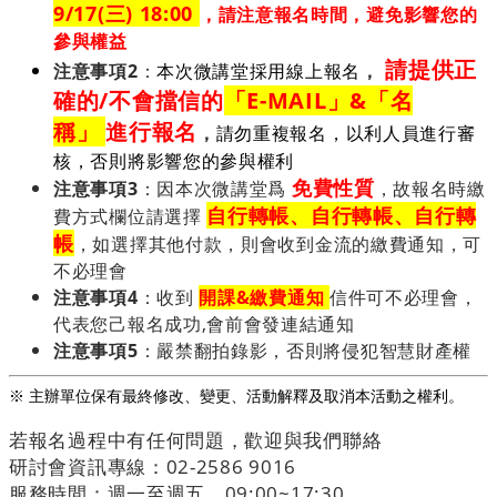
9/17(三) 18:00
，請注意報名時間，避免影響您的
參與權益
請提供正
注意事項2
：
本次微講堂採用線上報名
，
確的/不會擋信的
「E-MAIL」&「名
稱」
進行報名
，
請勿重複報名，以利人員進行審
核，否則將影響您的參與權利
免費性質
注意事項3
：因本次微講堂爲
，故報名時繳
自行轉帳、
自行轉帳、
自行轉
費方式欄位請選擇
帳
，如選擇其他付款，則會收到金流的繳費通知，可
不必理會
注意事項4
：收到
開課&繳費通知
信件可不必理會，
代表您己報名成功,會前會發連結通知
注意事項5
：嚴禁翻拍錄影，否則將侵犯智慧財產權
※ 主辦單位保有最終修改、變更、活動解釋及取消本活動之權利。
若報名過程中有任何問題，歡迎與我們聯絡
研討會資訊專線：02-2586 9016
服務時間：週一至週五，09:00~17:30