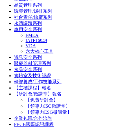
品質管理系列
環境管理/碳排系列
社會責任/驗廠系列
永續議題系列
車用安全系列
FMEA
IATF16949
VDA
六大核心工具
資訊安全系列
醫療器材管理系列
食品安全系列
實驗室及技術認證
幹部養成/工作技能系列
【主稽課程】報名
【研討會/微講堂】報名
【免費研討會】
【領導力ISO微講堂】
【領導力ESG微講堂】
企業包班/合作洽詢
PECB國際認證課程