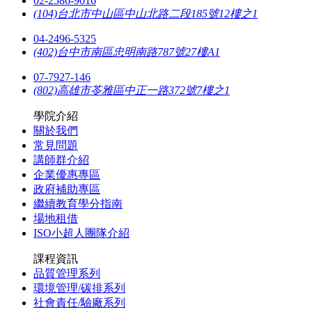
02-2586-9016
(104)台北市中山區中山北路二段185號12樓之1
04-2496-5325
(402)台中市南區忠明南路787號27樓A1
07-7927-146
(802)高雄市苓雅區中正一路372號7樓之1
學院介紹
關於我們
常見問題
講師群介紹
企業優惠專區
政府補助專區
繼續教育學分指南
場地租借
ISO小超人團隊介紹
課程資訊
品質管理系列
環境管理/碳排系列
社會責任/驗廠系列