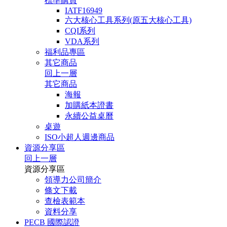
標準購買
IATF16949
六大核心工具系列(原五大核心工具)
CQI系列
VDA系列
福利品專區
其它商品
回上一層
其它商品
海報
加購紙本證書
永續公益桌曆
桌遊
ISO小超人週邊商品
資源分享區
回上一層
資源分享區
領導力公司簡介
條文下載
查檢表範本
資料分享
PECB 國際認證