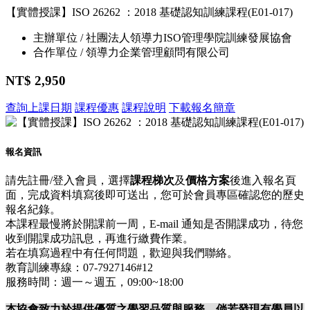
【實體授課】ISO 26262 ：2018 基礎認知訓練課程(E01-017)
主辦單位 / 社團法人領導力ISO管理學院訓練發展協會
合作單位 / 領導力企業管理顧問有限公司
NT$ 2,950
查詢上課日期
課程優惠
課程說明
下載報名簡章
報名資訊
請先註冊/登入會員，選擇
課程梯次
及
價格方案
後進入報名頁
面，完成資料填寫後即可送出，您可於會員專區確認您的歷史
報名紀錄。
本課程最慢將於開課前一周，E-mail 通知是否開課成功，待您
收到開課成功訊息，再進行繳費作業。
若在填寫過程中有任何問題，歡迎與我們聯絡。
教育訓練專線：07-7927146#12
服務時間：週一～週五，09:00~18:00
本協會致力於提供優質之學習品質與服務，倘若發現有學員以