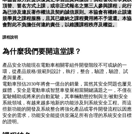
頂替、冒名方式上課，或非正式報名之第三人參與課程，此行
為已涉及違反著作權法及契約誠信原則。本協會有權終止該違
規學員之課程服務，且其已繳納之課程費用將不予退還。本協
會對此不負擔任何違約責任，以維護課程秩序及權益。
課程說明
為什麼我們要開這堂課？
產品安全功能現在電動車相關零組件開發階段不可或缺的一
環，從產品規格/規範到設計，執行，整合，驗證，驗證、試
產與量產。
電動車預估2030年將會一億台的銷量，當然其安全問題也屢見
媒體，安全是電動車或智慧車發展相當關鍵議題之一，不僅在
駕駛輔助或將來的自動駕駛，其車輛動態控制與主/被動安全
系統領域，有越來越多地新的功能涉及到系統安全工程。而這
些新功能的開發及系統整合將強化產品或零件開發流程以因應
安全的需求，功能安全能提供並滿足所有合理的系統安全目標
的證明。