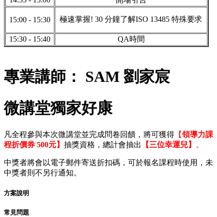
極速掌握! 30 分鐘了解ISO 13485 特殊要求
15:00 - 15:30
15:30 - 15:40
QA時間
專業講師：
SAM 劉家宸
微講堂獨家好康
凡全程參與本次微講堂並完成問卷回饋，將可獲得
【
領導力課
程折價券 500元】
抽獎資格，總計會抽出
【三位幸運兒】
。
中獎者將會以電子郵件寄送折扣碼，可於報名課程時使用，未
中獎者則不另行通知。
方案說明
常見問題