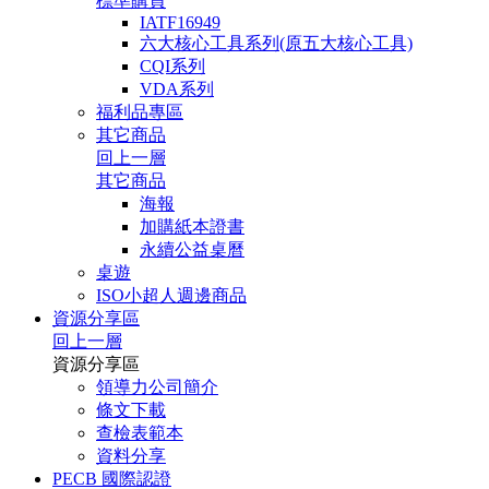
標準購買
IATF16949
六大核心工具系列(原五大核心工具)
CQI系列
VDA系列
福利品專區
其它商品
回上一層
其它商品
海報
加購紙本證書
永續公益桌曆
桌遊
ISO小超人週邊商品
資源分享區
回上一層
資源分享區
領導力公司簡介
條文下載
查檢表範本
資料分享
PECB 國際認證