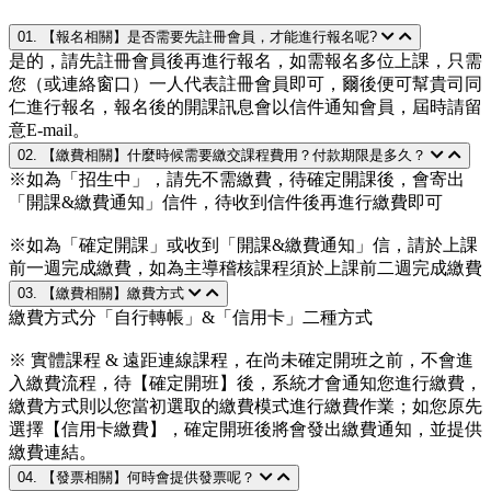
01. 【報名相關】是否需要先註冊會員，才能進行報名呢?
是的，請先註冊會員後再進行報名，如需報名多位上課，只需
您（或連絡窗口）一人代表註冊會員即可，爾後便可幫貴司同
仁進行報名，報名後的開課訊息會以信件通知會員，屆時請留
意E-mail。
02. 【繳費相關】什麼時候需要繳交課程費用？付款期限是多久？
※如為「招生中」，請先不需繳費，待確定開課後，會寄出
「開課&繳費通知」信件，待收到信件後再進行繳費即可
※如為「確定開課」或收到「開課&繳費通知」信，請於上課
前一週完成繳費，如為主導稽核課程須於上課前二週完成繳費
03. 【繳費相關】繳費方式
繳費方式分「自行轉帳」&「信用卡」二種方式
※ 實體課程 & 遠距連線課程，在尚未確定開班之前，不會進
入繳費流程，待【確定開班】後，系統才會通知您進行繳費，
繳費方式則以您當初選取的繳費模式進行繳費作業；如您原先
選擇【信用卡繳費】，確定開班後將會發出繳費通知，並提供
繳費連結。
04. 【發票相關】何時會提供發票呢？