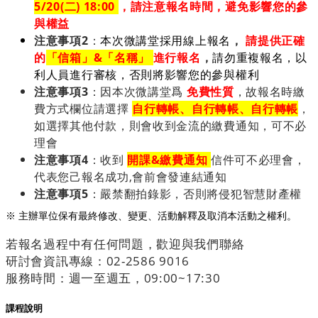
5/20(二) 18:00
，請注意報名時間，避免影響您的參
與權益
注意事項2
：
本次微講堂採用線上報名
，
請提供正確
的
「信箱」&「名稱」
進行報名
，
請勿重複報名，以
利人員進行審核，否則將影響您的參與權利
注意事項3
：因本次微講堂爲
免費性質
，故報名時繳
費方式欄位請選擇
自行轉帳、
自行轉帳、
自行轉帳
，
如選擇其他付款，則會收到金流的繳費通知，可不必
理會
注意事項4
：收到
開課&繳費通知
信件可不必理會，
代表您己報名成功,會前會發連結通知
注意事項5
：嚴禁翻拍錄影，否則將侵犯智慧財產權
※ 主辦單位保有最終修改、變更、活動解釋及取消本活動之權利。
若報名過程中有任何問題，歡迎與我們聯絡
研討會資訊專線：02-2586 9016
服務時間：週一至週五，09:00~17:30
課程說明