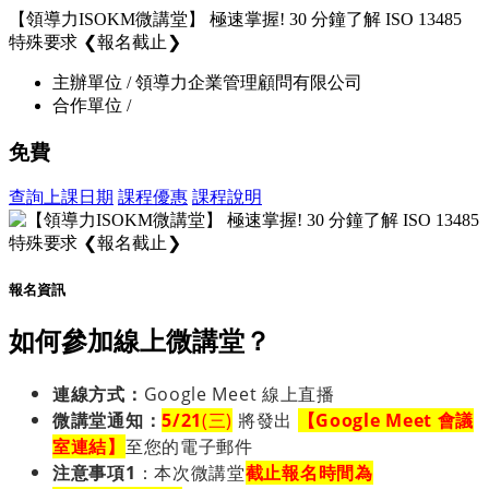
【領導力ISOKM微講堂】 極速掌握! 30 分鐘了解 ISO 13485
特殊要求 ❮報名截止❯
主辦單位 / 領導力企業管理顧問有限公司
合作單位 /
免費
查詢上課日期
課程優惠
課程說明
報名資訊
如何參加線上微講堂？
連線方式：
Google Meet 線上直播
微講堂
通知
：
5/21
(三)
將發出
【Google Meet 會議
室連結】
至您的電子郵件
注意事項1
：
本次微講堂
截止報名時間為