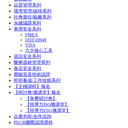
品質管理系列
環境管理/碳排系列
社會責任/驗廠系列
永續議題系列
車用安全系列
FMEA
IATF16949
VDA
六大核心工具
資訊安全系列
醫療器材管理系列
食品安全系列
實驗室及技術認證
幹部養成/工作技能系列
【主稽課程】報名
【研討會/微講堂】報名
【免費研討會】
【領導力ISO微講堂】
【領導力ESG微講堂】
企業包班/合作洽詢
PECB國際認證課程