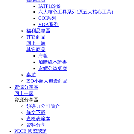
標準購買
IATF16949
六大核心工具系列(原五大核心工具)
CQI系列
VDA系列
福利品專區
其它商品
回上一層
其它商品
海報
加購紙本證書
永續公益桌曆
桌遊
ISO小超人週邊商品
資源分享區
回上一層
資源分享區
領導力公司簡介
條文下載
查檢表範本
資料分享
PECB 國際認證