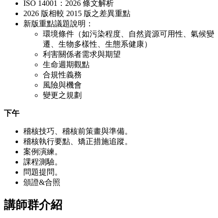
ISO 14001：2026 條文解析
2026 版相較 2015 版之差異重點
新版重點議題說明：
環境條件（如污染程度、自然資源可用性、氣候變
遷、生物多樣性、生態系健康）
利害關係者需求與期望
生命週期觀點
合規性義務
風險與機會
變更之規劃
下午
稽核技巧、稽核前策畫與準備。
稽核執行要點、矯正措施追蹤。
案例演練。
課程測驗。
問題提問。
頒證&合照
講師群介紹