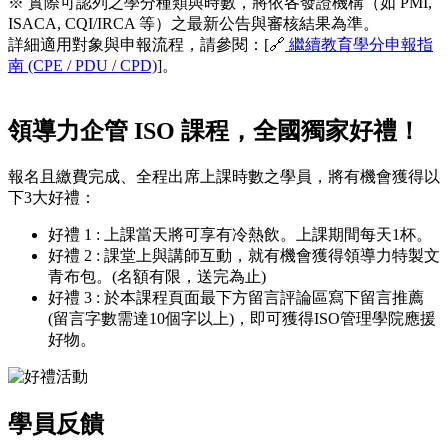
※ 實際可認列之學分種類與時數，將依各發證機構（如 PMI,
ISACA, CQI/IRCA 等）之最新公告與審核結果為準。
詳細適用對象與申報流程，請參閱：[🔗
繼續教育學分申報指
南 (CPE / PDU / CPD)
]。
領導力企管 ISO 課程，全國獨家好禮！
報名且繳費完成、全程出席上課時數之學員，將有機會獲得以
下3大好禮：
好禮 1 : 上課當天將可享有冷熱飲。上課期間每天1杯。
好禮 2 : 課堂上與講師互動，就有機會獲得領導力特製文
青布包。(名額有限，送完為止)
好禮 3 : 於本課程頁面最下方留言評論區寫下留言推薦
(留言字數需達10個字以上)，即可獲得ISO管理學院應援
好物。
學員反饋