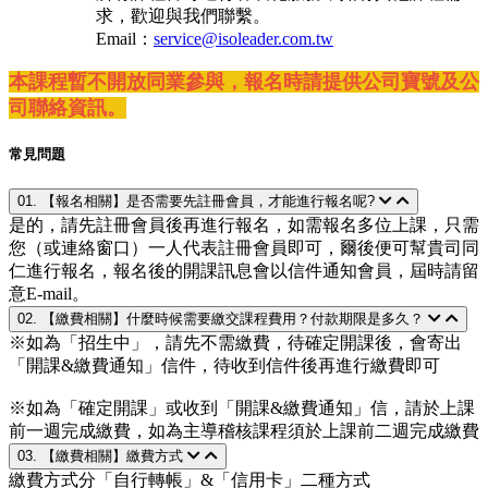
求，歡迎與我們聯繫。
Email：
service@isoleader.com.tw
本課程暫不開放同業參與，報名時請提供公司寶號及公
司聯絡資訊。
常見問題
01. 【報名相關】是否需要先註冊會員，才能進行報名呢?
是的，請先註冊會員後再進行報名，如需報名多位上課，只需
您（或連絡窗口）一人代表註冊會員即可，爾後便可幫貴司同
仁進行報名，報名後的開課訊息會以信件通知會員，屆時請留
意E-mail。
02. 【繳費相關】什麼時候需要繳交課程費用？付款期限是多久？
※如為「招生中」，請先不需繳費，待確定開課後，會寄出
「開課&繳費通知」信件，待收到信件後再進行繳費即可
※如為「確定開課」或收到「開課&繳費通知」信，請於上課
前一週完成繳費，如為主導稽核課程須於上課前二週完成繳費
03. 【繳費相關】繳費方式
繳費方式分「自行轉帳」&「信用卡」二種方式