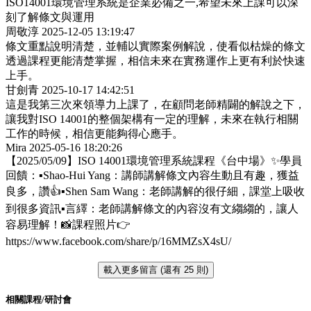
ISO14001環境管理系統是企業必備之一,希望未來上課可以深
刻了解條文與運用
周敬淳
2025-12-05 13:19:47
條文重點說明清楚，並輔以實際案例解說，使看似枯燥的條文
透過課程更能清楚掌握，相信未來在實務運作上更有利於快速
上手。
甘劍青
2025-10-17 14:42:51
這是我第三次來領導力上課了，在顧問老師精闢的解說之下，
讓我對ISO 14001的整個架構有一定的理解，未來在執行相關
工作的時候，相信更能夠得心應手。
Mira
2025-05-16 18:20:26
【2025/05/09】ISO 14001環境管理系統課程《台中場》✨學員
回饋：▪️Shao-Hui Yang：講師講解條文內容生動且有趣，獲益
良多，讚👍▪️Shen Sam Wang：老師講解的很仔細，課堂上吸收
到很多資訊▪️言繹：老師講解條文的內容沒有文縐縐的，讓人
容易理解！📸課程照片👉
https://www.facebook.com/share/p/16MMZsX4sU/
載入更多留言 (還有 25 則)
相關課程/研討會