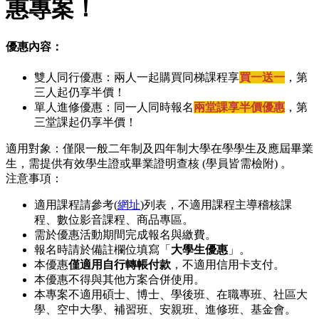
惠專案！
優惠內容：
雙人同行優惠：兩人一起購買同梯課程享
買一送一
，第
三人起仍享半價！
單人進修優惠：同一人同時報名
兩堂課享半價優惠
，第
三堂課起仍享半價！
適用對象：僅限一般二年制及四年制大學在學學生及應屆畢業
生，需提供有效學生證或畢業證明查核 (學員皆需檢附) 。
注意事項：
適用課程請參考(
網址
)列表，不適用課程主導稽核課
程、數位影音課程、商品專區。
需於優惠活動期間完成報名與繳費。
報名時請於備註欄位填寫「
大學生優惠
」。
本優惠
僅適用自行轉帳付款
，不適用信用卡支付。
本優惠不得與其他方案合併使用。
本專案不適用碩士、博士、學後班、在職專班、社區大
學、空中大學、補習班、安親班、進修班、基金會。