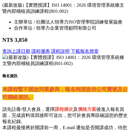
(最新改版)【實體授課】ISO 14001：2026 環境管理系統條文
暨內部稽核員訓練課程(B01-002)
主辦單位 / 社團法人領導力ISO管理學院訓練發展協會
合作單位 / 領導力企業管理顧問有限公司
NT$ 3,850
查詢上課日期
課程優惠
課程說明
下載報名簡章
報名資訊
本課程暫不開放同業參與，報名時請提供公司寶號及公
司聯絡資訊。
請先註冊/登入會員，選擇
課程梯次
及
價格方案
後進入報名頁
面，完成資料填寫後即可送出，您可於會員專區確認您的歷史
報名紀錄。
本課程最慢將於開課前一周，E-mail 通知是否開課成功，待您