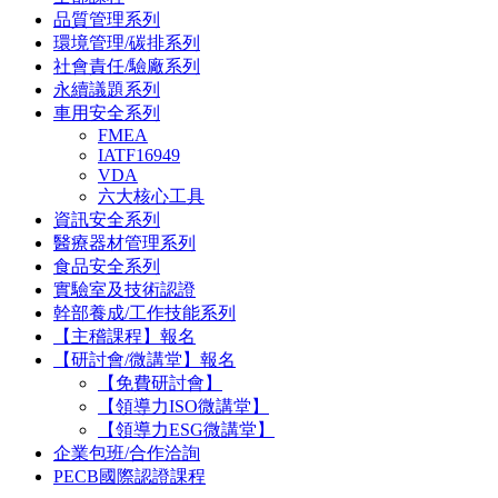
品質管理系列
環境管理/碳排系列
社會責任/驗廠系列
永續議題系列
車用安全系列
FMEA
IATF16949
VDA
六大核心工具
資訊安全系列
醫療器材管理系列
食品安全系列
實驗室及技術認證
幹部養成/工作技能系列
【主稽課程】報名
【研討會/微講堂】報名
【免費研討會】
【領導力ISO微講堂】
【領導力ESG微講堂】
企業包班/合作洽詢
PECB國際認證課程