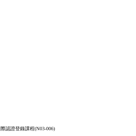
B 國際認證登錄課程(N03-006)