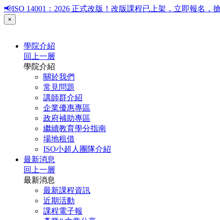
📢ISO 14001：2026 正式改版！改版課程已上架，立即報
×
學院介紹
回上一層
學院介紹
關於我們
常見問題
講師群介紹
企業優惠專區
政府補助專區
繼續教育學分指南
場地租借
ISO小超人團隊介紹
最新消息
回上一層
最新消息
最新課程資訊
近期活動
課程電子報