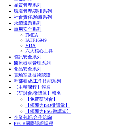
品質管理系列
環境管理/碳排系列
社會責任/驗廠系列
永續議題系列
車用安全系列
FMEA
IATF16949
VDA
六大核心工具
資訊安全系列
醫療器材管理系列
食品安全系列
實驗室及技術認證
幹部養成/工作技能系列
【主稽課程】報名
【研討會/微講堂】報名
【免費研討會】
【領導力ISO微講堂】
【領導力ESG微講堂】
企業包班/合作洽詢
PECB國際認證課程