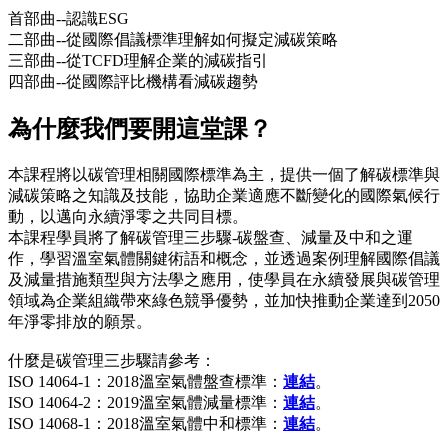
首部曲--認識ESG
二部曲--從國際倡議標準理解如何擬定減碳策略
三部曲--從TCFD理解企業的減碳指引
四部曲--從國際評比機構看減碳趨勢
為什麼我們要開這堂課？
本課程將以碳管理相關國際標準為主，提供一個了解碳標準與
減碳策略之知識及技能，協助企業適應不斷變化的國際氣候行
動，以邁向永續淨零之共同目標。
本課程學員將了解碳管理三步驟-碳盤查、減量及中和之運
作，學習溫室氣體關鍵術語和概念，並透過案例理解國際倡議
及減量措施類型與方法學之應用，使學員在永續發展與碳管理
領域為企業組織帶來綠色競爭優勢，並加快推動企業達到2050
年淨零排放的願景。
什麼是碳管理三步驟請參考：
ISO 14064-1：2018溫室氣體盤查標準：
連結
。
ISO 14064-2：2019溫室氣體減量標準：
連結
。
ISO 14068-1：2018溫室氣體中和標準：
連結
。