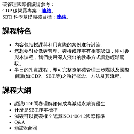
碳管理國際倡議請參考：
CDP 碳揭露專案：
連結
。
SBTi 科學基礎減碳目標：
連結
。
課程特色
內容包括授課與利用實際的案例進行討論。
您想要對於低碳管理、碳權或淨零有相關認知，即可參
與本課程，我們使用深入淺出的教學方式讓您輕鬆駕
馭。
半日的扎實課程，即可完整瞭解碳管理三步驟以及國際
倡議(如:CDP、SBTi等)之執行概念、方法及其流程。
課程大綱
認識CDP問卷理解如何成為減碳永續資優生
什麼是SBTi淨零標準
減碳可以賣碳權？認識ISO14064-2國際標準
Q&A
頒證&合照