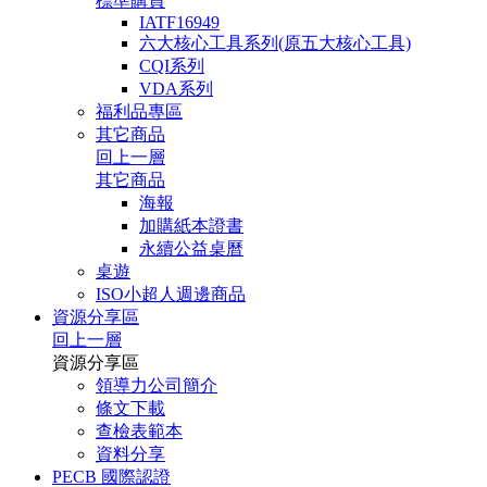
標準購買
IATF16949
六大核心工具系列(原五大核心工具)
CQI系列
VDA系列
福利品專區
其它商品
回上一層
其它商品
海報
加購紙本證書
永續公益桌曆
桌遊
ISO小超人週邊商品
資源分享區
回上一層
資源分享區
領導力公司簡介
條文下載
查檢表範本
資料分享
PECB 國際認證