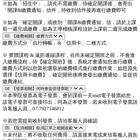
※如為「招生中」，請先不需繳費，待確定開課後，會寄出
「開課&繳費通知」信件，待收到信件後再進行繳費即可
※如為「確定開課」或收到「開課&繳費通知」信，請於上課
前一週完成繳費，如為主導稽核課程須於上課前二週完成繳費
03. 【繳費相關】繳費方式
繳費方式分「自行轉帳」&「信用卡」二種方式
※ 實體課程 & 遠距連線課程，在尚未確定開班之前，不會進
入繳費流程，待【確定開班】後，系統才會通知您進行繳費，
繳費方式則以您當初選取的繳費模式進行繳費作業；如您原先
選擇【信用卡繳費】，確定開班後將會發出繳費通知，並提供
繳費連結。
04. 【發票相關】何時會提供發票呢？
※本學院發票為電子發票，會於課前一天mail電子發票給您，
該電子發票可直接印出，同為正本發票，若未收到電子發票請
洽客服人員，07-7927146#12
※若您需提前收到發票，請洽客服人員確認
05. 【取消相關】取消訂單之相關規範
※未付款：將不收取任何費用，請直接來電或來信客服人員告