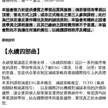
服務時間：週一～週五，09:00~18:00
本協會致力於提供優質之學習品質與服務，倘若發現有學員以
頂替、冒名方式上課，或非正式報名之第三人參與課程，此行
為已涉及違反著作權法及契約誠信原則。本協會有權終止該違
規學員之課程服務，且其已繳納之課程費用將不予退還。本協
會對此不負擔任何違約責任，以維護課程秩序及權益。
課程說明
【永續四部曲】
永續發展議題正席捲全球，《永續四部曲》設計一系列循序漸
進的課程，帶領學員深入了解ESG（環境、社會、治理）背後
的意義，並提供企業在制定減碳策略與遵循國際指引上的具體
指南。
本系列課程涵蓋ESG基本概念、減碳策略擬定、TCFD（氣候
相關財務揭露指引），以及國際評比機構對減碳表現的評價與
趨勢，讓企業與個人能掌握並運用於實務操作中。每堂課均由
專業講師帶領，結合國際標準與最新趨勢，實現真正的永續轉
型。