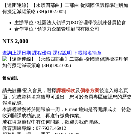
【遠距連線】【永續四部曲】二部曲-從國際倡議標準理解如
何擬定減碳策略 (3H)(D02-005)
主辦單位 / 社團法人領導力ISO管理學院訓練發展協會
合作單位 / 領導力企業管理顧問有限公司
NT$ 2,000
查詢上課日期
課程優惠
課程說明
下載報名簡章
報名資訊
請先註冊/登入會員，選擇
課程梯次
及
價格方案
後進入報名頁
面，完成資料填寫後即可送出，您可於會員專區確認您的歷史
報名紀錄。
本課程最慢將於開課前一周，E-mail 通知是否開課成功，待您
收到開課成功訊息，再進行繳費作業。
若在填寫過程中有任何問題，歡迎與我們聯絡。
教育訓練專線：07-7927146#12