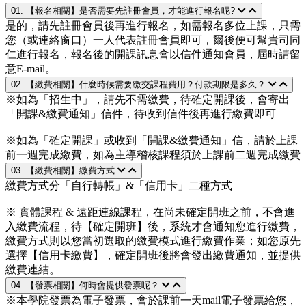
01. 【報名相關】是否需要先註冊會員，才能進行報名呢?
是的，請先註冊會員後再進行報名，如需報名多位上課，只需
您（或連絡窗口）一人代表註冊會員即可，爾後便可幫貴司同
仁進行報名，報名後的開課訊息會以信件通知會員，屆時請留
意E-mail。
02. 【繳費相關】什麼時候需要繳交課程費用？付款期限是多久？
※如為「招生中」，請先不需繳費，待確定開課後，會寄出
「開課&繳費通知」信件，待收到信件後再進行繳費即可
※如為「確定開課」或收到「開課&繳費通知」信，請於上課
前一週完成繳費，如為主導稽核課程須於上課前二週完成繳費
03. 【繳費相關】繳費方式
繳費方式分「自行轉帳」&「信用卡」二種方式
※ 實體課程 & 遠距連線課程，在尚未確定開班之前，不會進
入繳費流程，待【確定開班】後，系統才會通知您進行繳費，
繳費方式則以您當初選取的繳費模式進行繳費作業；如您原先
選擇【信用卡繳費】，確定開班後將會發出繳費通知，並提供
繳費連結。
04. 【發票相關】何時會提供發票呢？
※本學院發票為電子發票，會於課前一天mail電子發票給您，