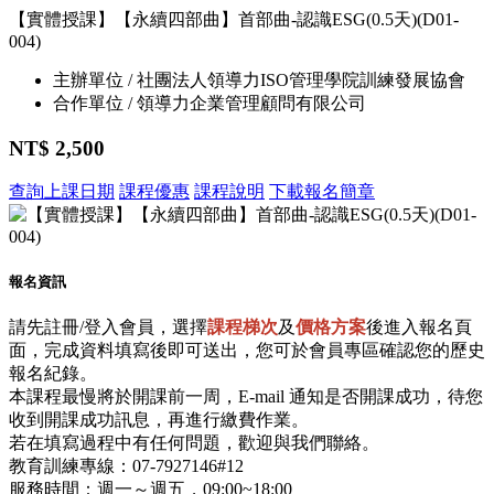
【實體授課】【永續四部曲】首部曲-認識ESG(0.5天)(D01-
004)
主辦單位 / 社團法人領導力ISO管理學院訓練發展協會
合作單位 / 領導力企業管理顧問有限公司
NT$ 2,500
查詢上課日期
課程優惠
課程說明
下載報名簡章
報名資訊
請先註冊/登入會員，選擇
課程梯次
及
價格方案
後進入報名頁
面，完成資料填寫後即可送出，您可於會員專區確認您的歷史
報名紀錄。
本課程最慢將於開課前一周，E-mail 通知是否開課成功，待您
收到開課成功訊息，再進行繳費作業。
若在填寫過程中有任何問題，歡迎與我們聯絡。
教育訓練專線：07-7927146#12
服務時間：週一～週五，09:00~18:00