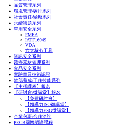
品質管理系列
環境管理/碳排系列
社會責任/驗廠系列
永續議題系列
車用安全系列
FMEA
IATF16949
VDA
六大核心工具
資訊安全系列
醫療器材管理系列
食品安全系列
實驗室及技術認證
幹部養成/工作技能系列
【主稽課程】報名
【研討會/微講堂】報名
【免費研討會】
【領導力ISO微講堂】
【領導力ESG微講堂】
企業包班/合作洽詢
PECB國際認證課程