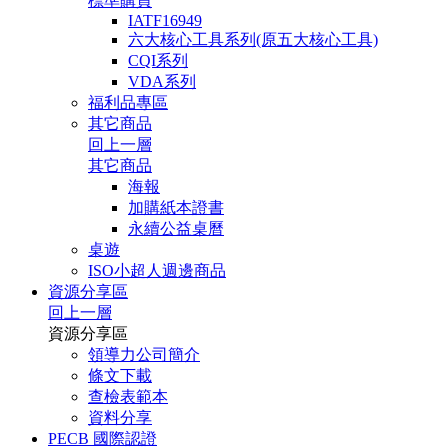
標準購買
IATF16949
六大核心工具系列(原五大核心工具)
CQI系列
VDA系列
福利品專區
其它商品
回上一層
其它商品
海報
加購紙本證書
永續公益桌曆
桌遊
ISO小超人週邊商品
資源分享區
回上一層
資源分享區
領導力公司簡介
條文下載
查檢表範本
資料分享
PECB 國際認證