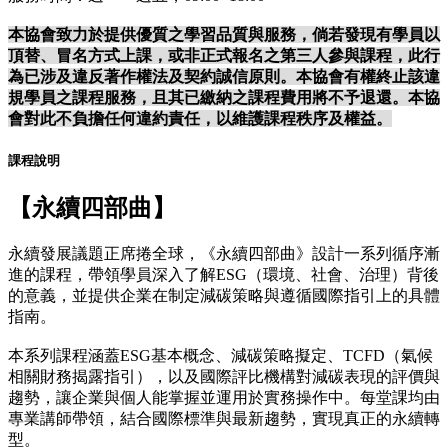
本協會致力於提供優質之學習品質與服務，倘若發現有學員以
頂替、冒名方式上課，或非正式報名之第三人參與課程，此行
為已涉及違反著作權法及契約誠信原則。本協會有權終止該違
規學員之課程服務，且其已繳納之課程費用將不予退還。本協
會對此不負擔任何違約責任，以維護課程秩序及權益。
課程說明
【永續四部曲】
永續發展議題正席捲全球，《永續四部曲》設計一系列循序漸
進的課程，帶領學員深入了解ESG（環境、社會、治理）背後
的意義，並提供企業在制定減碳策略與遵循國際指引上的具體
指南。
本系列課程涵蓋ESG基本概念、減碳策略擬定、TCFD（氣候
相關財務揭露指引），以及國際評比機構對減碳表現的評價與
趨勢，讓企業與個人能掌握並運用於實務操作中。每堂課均由
專業講師帶領，結合國際標準與最新趨勢，實現真正的永續轉
型。