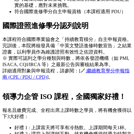
實的基礎，應對未來挑戰。
符合國際進修學分自主申報資格（本課程適用 PDU）
國際證照進修學分認列說明
本課程符合國際專業協會之「持續教育積分」自主申報資格。
完訓後，本院將核發具備「中英文雙語進修時數宣告」之結業
證書，以利學員作為維護證照有效性之佐證資料。
※ 實際可認列之學分種類與時數，將依各發證機構（如 PMI,
ISACA, CQI/IRCA 等）之最新公告與審核結果為準。
詳細適用對象與申報流程，請參閱：[🔗
繼續教育學分申報指
南 (CPE / PDU / CPD)
]。
領導力企管 ISO 課程，全國獨家好禮！
報名且繳費完成、全程出席上課時數之學員，將有機會獲得以
下3大好禮：
好禮 1 : 上課當天將可享有冷熱飲。上課期間每天1杯。
好禮 2 : 課堂上與講師互動，就有機會獲得領導力特製文