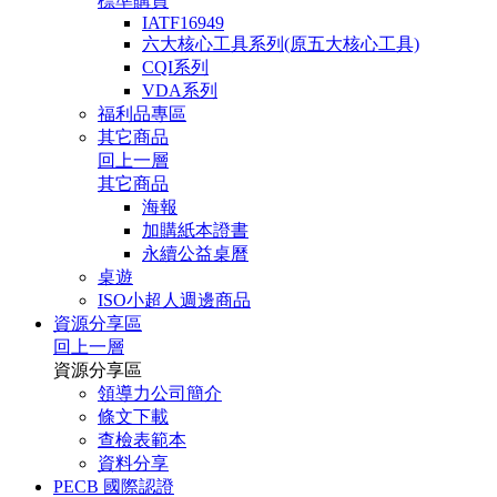
標準購買
IATF16949
六大核心工具系列(原五大核心工具)
CQI系列
VDA系列
福利品專區
其它商品
回上一層
其它商品
海報
加購紙本證書
永續公益桌曆
桌遊
ISO小超人週邊商品
資源分享區
回上一層
資源分享區
領導力公司簡介
條文下載
查檢表範本
資料分享
PECB 國際認證