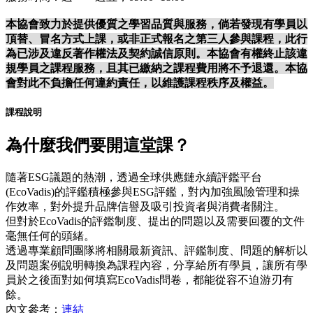
本協會致力於提供優質之學習品質與服務，倘若發現有學員以
頂替、冒名方式上課，或非正式報名之第三人參與課程，此行
為已涉及違反著作權法及契約誠信原則。本協會有權終止該違
規學員之課程服務，且其已繳納之課程費用將不予退還。本協
會對此不負擔任何違約責任，以維護課程秩序及權益。
課程說明
為什麼我們要開這堂課？
隨著ESG議題的熱潮，透過全球供應鏈永續評鑑平台
(EcoVadis)的評鑑積極參與ESG評鑑，對內加強風險管理和操
作效率，對外提升品牌信譽及吸引投資者與消費者關注。
但對於EcoVadis的評鑑制度、提出的問題以及需要回覆的文件
毫無任何的頭緒。
透過專業顧問團隊將相關最新資訊、評鑑制度、問題的解析以
及問題案例說明轉換為課程內容，分享給所有學員，讓所有學
員於之後面對如何填寫EcoVadis問卷，都能從容不迫游刃有
餘。
內文參考：
連結