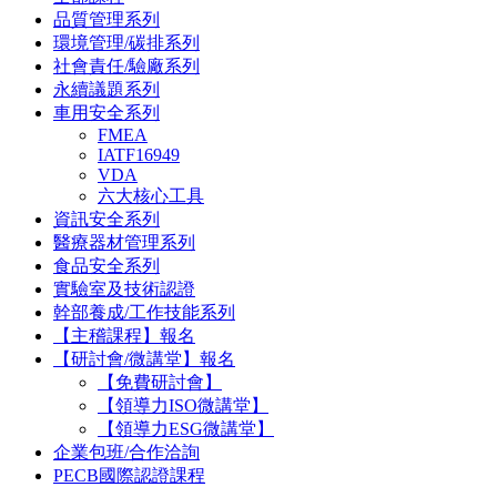
品質管理系列
環境管理/碳排系列
社會責任/驗廠系列
永續議題系列
車用安全系列
FMEA
IATF16949
VDA
六大核心工具
資訊安全系列
醫療器材管理系列
食品安全系列
實驗室及技術認證
幹部養成/工作技能系列
【主稽課程】報名
【研討會/微講堂】報名
【免費研討會】
【領導力ISO微講堂】
【領導力ESG微講堂】
企業包班/合作洽詢
PECB國際認證課程