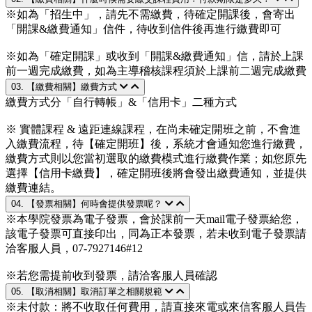
※如為「招生中」，請先不需繳費，待確定開課後，會寄出
「開課&繳費通知」信件，待收到信件後再進行繳費即可
※如為「確定開課」或收到「開課&繳費通知」信，請於上課
前一週完成繳費，如為主導稽核課程須於上課前二週完成繳費
03. 【繳費相關】繳費方式
繳費方式分「自行轉帳」&「信用卡」二種方式
※ 實體課程 & 遠距連線課程，在尚未確定開班之前，不會進
入繳費流程，待【確定開班】後，系統才會通知您進行繳費，
繳費方式則以您當初選取的繳費模式進行繳費作業；如您原先
選擇【信用卡繳費】，確定開班後將會發出繳費通知，並提供
繳費連結。
04. 【發票相關】何時會提供發票呢？
※本學院發票為電子發票，會於課前一天mail電子發票給您，
該電子發票可直接印出，同為正本發票，若未收到電子發票請
洽客服人員，07-7927146#12
※若您需提前收到發票，請洽客服人員確認
05. 【取消相關】取消訂單之相關規範
※未付款：將不收取任何費用，請直接來電或來信客服人員告