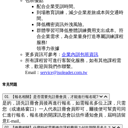
包班優點
配合企業受訓時間。
到場教育訓練，減少企業差旅成本與交通時
間。
降低機密資訊外洩風險。
群體學習可降低整體訓練費用支出成本。符
合企業需求，為企業量身打造專屬訓練課程
服務!
領導力依據
更多資訊可參考：
企業內訓包班資訊
所有課程皆可進行客製化服務，如有其他課程需
求，歡迎與我們作聯繫。
Email：
service@isoleader.com.tw
常見問題
01. 【報名相關】是否需要先註冊會員，才能進行報名呢?
是的，請先註冊會員後再進行報名，如需報名多位上課，只需
您（或連絡窗口）一人代表註冊會員即可，爾後便可幫貴司同
仁進行報名，報名後的開課訊息會以信件通知會員，屆時請留
意E-mail。
02. 【繳費相關】什麼時候需要繳交課程費用？付款期限是多久？