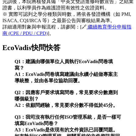
完訓後，本院將核發具備「中英文雙語進修時數宣告」之結業
證書，以利學員作為維護證照有效性之佐證資料。
※ 實際可認列之學分種類與時數，將依各發證機構（如 PMI,
ISACA, CQI/IRCA 等）之最新公告與審核結果為準。
詳細適用對象與申報流程，請參閱：[🔗
繼續教育學分申報指
南 (CPE / PDU / CPD)
]。
EcoVadis快問快答
Q1：建議由哪個單位人員執行EcoVadis問卷填
寫？
A1：EcoVadis問卷填寫建議由永續小組做專案主
導統整，並由各單位協助回覆。
Q2：因應客戶要求填寫問卷，常見要求分數應到
哪個級別？
A2：依顧問經驗，常見要求分數不得低於45分。
Q3：我司沒有執行任何ISO管理系統，是否一樣可
填寫EcoVadis問卷？
A3：EcoVadis是依現有的文件資訊已回覆問題。