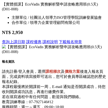
【實體授課】EcoVadis 實務解析暨申請攻略應用班(0.5天)
(D01-008)
主辦單位 / 社團法人領導力ISO管理學院訓練發展協會
合作單位 / 領導力企業管理顧問有限公司
NT$ 2,950
查詢上課日期
課程優惠
課程說明
下載報名簡章
報名資訊
請先註冊/登入會員，選擇
課程梯次
及
價格方案
後進入報名頁
面，完成資料填寫後即可送出，您可於會員專區確認您的歷史
報名紀錄。
本課程最慢將於開課前一周，E-mail 通知是否開課成功，待您
收到開課成功訊息，再進行繳費作業。
若在填寫過程中有任何問題，歡迎與我們聯絡。
教育訓練專線：07-7927146#12
服務時間：週一～週五，09:00~18:00