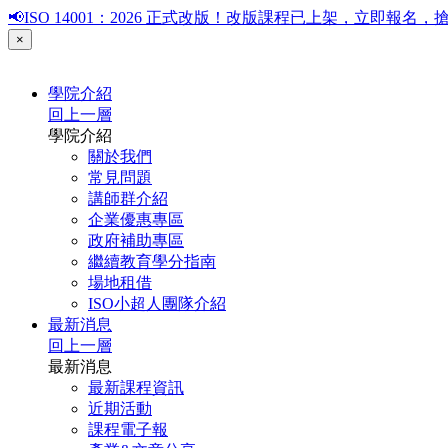
📢ISO 14001：2026 正式改版！改版課程已上架，立即報
×
學院介紹
回上一層
學院介紹
關於我們
常見問題
講師群介紹
企業優惠專區
政府補助專區
繼續教育學分指南
場地租借
ISO小超人團隊介紹
最新消息
回上一層
最新消息
最新課程資訊
近期活動
課程電子報