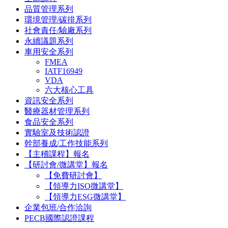
品質管理系列
環境管理/碳排系列
社會責任/驗廠系列
永續議題系列
車用安全系列
FMEA
IATF16949
VDA
六大核心工具
資訊安全系列
醫療器材管理系列
食品安全系列
實驗室及技術認證
幹部養成/工作技能系列
【主稽課程】報名
【研討會/微講堂】報名
【免費研討會】
【領導力ISO微講堂】
【領導力ESG微講堂】
企業包班/合作洽詢
PECB國際認證課程