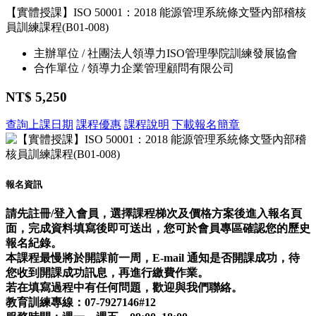
【實體授課】ISO 50001：2018 能源管理系統條文暨內部稽核
員訓練課程(B01-008)
主辦單位 / 社團法人領導力ISO管理學院訓練發展協會
合作單位 / 領導力企業管理顧問有限公司
NT$ 5,250
查詢上課日期
課程優惠
課程說明
下載報名簡章
報名資訊
請先註冊/登入會員，選擇課程梯次及價格方案後進入報名頁
面，完成資料填寫後即可送出，您可於會員專區確認您的歷史
報名紀錄。
本課程最慢將於開課前一周，E-mail 通知是否開課成功，待
您收到開課成功訊息，再進行繳費作業。
若在填寫過程中有任何問題，歡迎與我們聯絡。
教育訓練專線：07-7927146#12