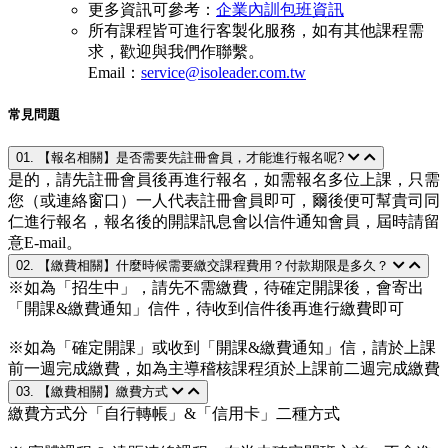
更多資訊可參考：
企業內訓包班資訊
所有課程皆可進行客製化服務，如有其他課程需
求，歡迎與我們作聯繫。
Email：
service@isoleader.com.tw
常見問題
01. 【報名相關】是否需要先註冊會員，才能進行報名呢?
是的，請先註冊會員後再進行報名，如需報名多位上課，只需
您（或連絡窗口）一人代表註冊會員即可，爾後便可幫貴司同
仁進行報名，報名後的開課訊息會以信件通知會員，屆時請留
意E-mail。
02. 【繳費相關】什麼時候需要繳交課程費用？付款期限是多久？
※如為「招生中」，請先不需繳費，待確定開課後，會寄出
「開課&繳費通知」信件，待收到信件後再進行繳費即可
※如為「確定開課」或收到「開課&繳費通知」信，請於上課
前一週完成繳費，如為主導稽核課程須於上課前二週完成繳費
03. 【繳費相關】繳費方式
繳費方式分「自行轉帳」&「信用卡」二種方式