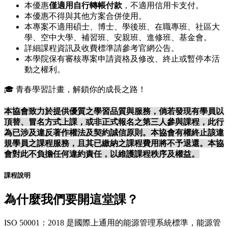
本優惠
僅適用自行轉帳付款
，不適用信用卡支付。
本優惠不得與其他方案合併使用。
本專案不適用碩士、博士、學後班、在職專班、社區大
學、空中大學、補習班、安親班、進修班、基金會。
詳細課程資訊及收費標準請參考官網公告。
本學院保有審核專案申請資格及修改、終止或暫停本活
動之權利。
🎓 青春學習計畫，解鎖你的成長之路！
本協會致力於提供優質之學習品質與服務，倘若發現有學員以
頂替、冒名方式上課，或非正式報名之第三人參與課程，此行
為已涉及違反著作權法及契約誠信原則。本協會有權終止該違
規學員之課程服務，且其已繳納之課程費用將不予退還。本協
會對此不負擔任何違約責任，以維護課程秩序及權益。
課程說明
為什麼我們要開這堂課？
ISO 50001：2018 是國際上通用的能源管理系統標準，能源管