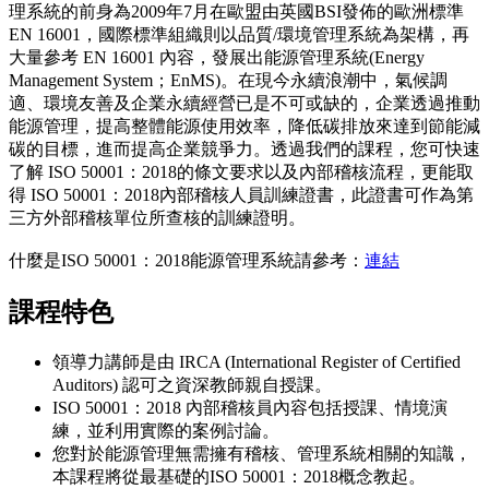
理系統的前身為2009年7月在歐盟由英國BSI發佈的歐洲標準
EN 16001，國際標準組織則以品質/環境管理系統為架構，再
大量參考 EN 16001 內容，發展出能源管理系統(Energy
Management System；EnMS)。在現今永續浪潮中，氣候調
適、環境友善及企業永續經營已是不可或缺的，企業透過推動
能源管理，提高整體能源使用效率，降低碳排放來達到節能減
碳的目標，進而提高企業競爭力。透過我們的課程，您可快速
了解 ISO 50001：2018的條文要求以及內部稽核流程，更能取
得 ISO 50001：2018內部稽核人員訓練證書，此證書可作為第
三方外部稽核單位所查核的訓練證明。
什麼是ISO 50001：2018能源管理系統請參考：
連結
課程特色
領導力講師是由 IRCA (International Register of Certified
Auditors) 認可之資深教師親自授課。
ISO 50001：2018 內部稽核員內容包括授課、情境演
練，並利用實際的案例討論。
您對於能源管理無需擁有稽核、管理系統相關的知識，
本課程將從最基礎的ISO 50001：2018概念教起。