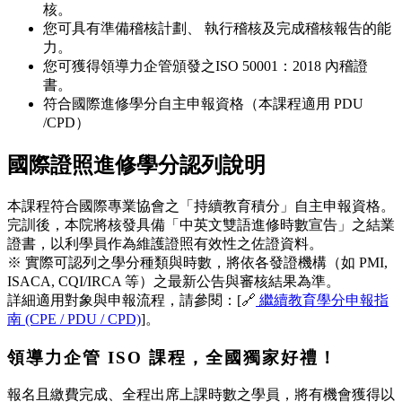
核。
您可具有準備稽核計劃、 執行稽核及完成稽核報告的能
力。
您可獲得領導力企管頒發之ISO 50001：2018 內稽證
書。
符合國際進修學分自主申報資格（本課程適用 PDU
/CPD）
國際證照進修學分認列說明
本課程符合國際專業協會之「持續教育積分」自主申報資格。
完訓後，本院將核發具備「中英文雙語進修時數宣告」之結業
證書，以利學員作為維護證照有效性之佐證資料。
※ 實際可認列之學分種類與時數，將依各發證機構（如 PMI,
ISACA, CQI/IRCA 等）之最新公告與審核結果為準。
詳細適用對象與申報流程，請參閱：[🔗
繼續教育學分申報指
南 (CPE / PDU / CPD)
]。
領導力企管 ISO 課程，全國獨家好禮！
報名且繳費完成、全程出席上課時數之學員，將有機會獲得以