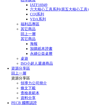
標準購買
IATF16949
六大核心工具系列(原五大核心工具)
CQI系列
VDA系列
福利品專區
其它商品
回上一層
其它商品
海報
加購紙本證書
永續公益桌曆
桌遊
ISO小超人週邊商品
資源分享區
回上一層
資源分享區
領導力公司簡介
條文下載
查檢表範本
資料分享
PECB 國際認證