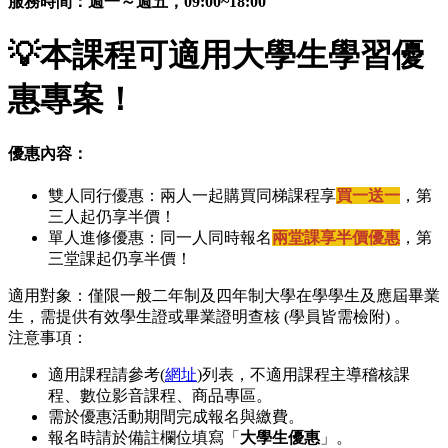
服務時間：週一～週五，09:00~18:00
💡
本課程可適用大學生學習優
惠專案！
優惠內容：
雙人同行優惠：兩人一起購買同梯課程享
買一送一
，第
三人起仍享半價！
單人進修優惠：同一人同時報名
兩堂課享半價優惠
，第
三堂課起仍享半價！
適用對象：僅限一般二年制及四年制大學在學學生及應屆畢業
生，需提供有效學生證或畢業證明查核 (學員皆需檢附) 。
注意事項：
適用課程請參考(
網址
)列表，不適用課程主導稽核課
程、數位影音課程、商品專區。
需於優惠活動期間完成報名與繳費。
報名時請於備註欄位填寫「
大學生優惠
」。