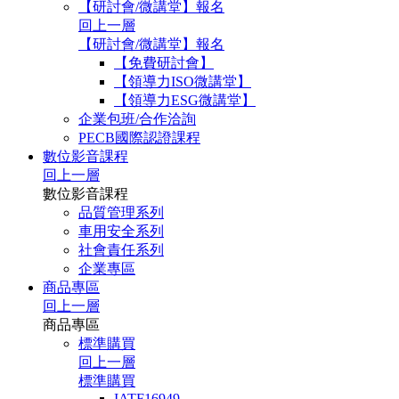
【研討會/微講堂】報名
回上一層
【研討會/微講堂】報名
【免費研討會】
【領導力ISO微講堂】
【領導力ESG微講堂】
企業包班/合作洽詢
PECB國際認證課程
數位影音課程
回上一層
數位影音課程
品質管理系列
車用安全系列
社會責任系列
企業專區
商品專區
回上一層
商品專區
標準購買
回上一層
標準購買
IATF16949