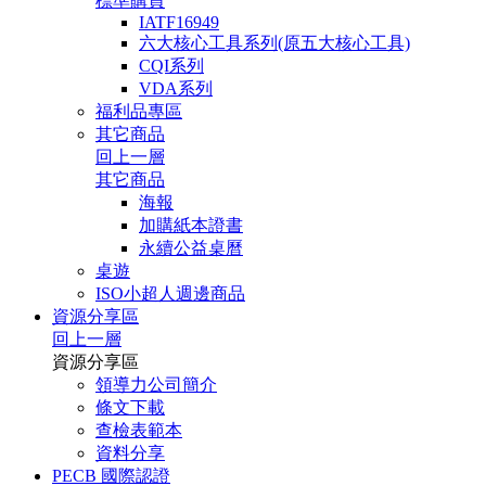
標準購買
IATF16949
六大核心工具系列(原五大核心工具)
CQI系列
VDA系列
福利品專區
其它商品
回上一層
其它商品
海報
加購紙本證書
永續公益桌曆
桌遊
ISO小超人週邊商品
資源分享區
回上一層
資源分享區
領導力公司簡介
條文下載
查檢表範本
資料分享
PECB 國際認證