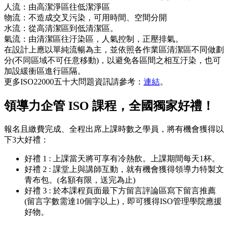
人流：由高潔淨區往低潔淨區
物流：不造成交叉污染，可用時間、空間分開
水流：從高清潔區到低清潔區。
氣流：由清潔區往汙染區，人氣控制，正壓排氣。
在設計上應以單純流暢為主，並依照各作業區清潔區不同做劃
分(不同區域不可任意移動)，以避免各區間之相互汙染，也可
加設緩衝區進行區隔。
更多ISO22000五十大問題資訊請參考：
連結
。
領導力企管 ISO 課程，全國獨家好禮！
報名且繳費完成、全程出席上課時數之學員，將有機會獲得以
下3大好禮：
好禮 1 : 上課當天將可享有冷熱飲。上課期間每天1杯。
好禮 2 : 課堂上與講師互動，就有機會獲得領導力特製文
青布包。(名額有限，送完為止)
好禮 3 : 於本課程頁面最下方留言評論區寫下留言推薦
(留言字數需達10個字以上)，即可獲得ISO管理學院應援
好物。