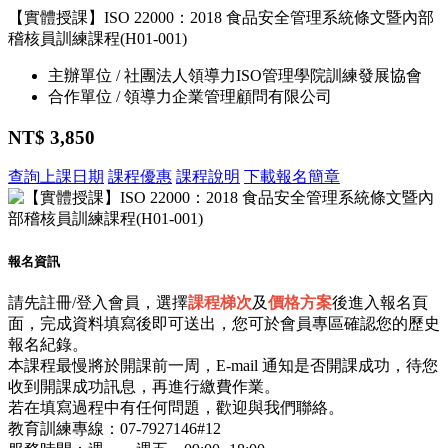
【實體授課】ISO 22000：2018 食品安全管理系統條文暨內部
稽核員訓練課程(H01-001)
主辦單位 / 社團法人領導力ISO管理學院訓練發展協會
合作單位 / 領導力企業管理顧問有限公司
NT$ 3,850
查詢上課日期
課程優惠
課程說明
下載報名簡章
報名資訊
請先註冊/登入會員，選擇
課程梯次
及
價格方案
後進入報名頁
面，完成資料填寫後即可送出，您可於會員專區確認您的歷史
報名紀錄。
本課程最慢將於開課前一周，E-mail 通知是否開課成功，待您
收到開課成功訊息，再進行繳費作業。
若在填寫過程中有任何問題，歡迎與我們聯絡。
教育訓練專線：07-7927146#12