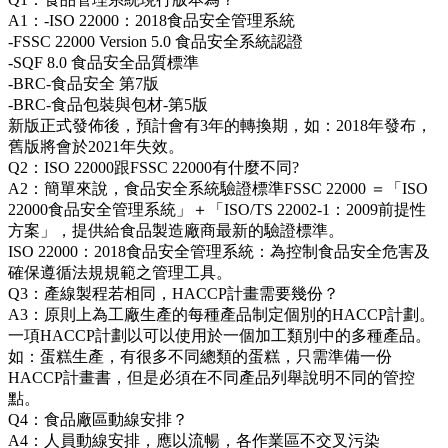
A1：-ISO 22000：2018食品安全管理系統
-FSSC 22000 Version 5.0 食品安全系統認證
-SQF 8.0 食品安全品質標準
-BRC-食品安全 第7版
-BRC-食品包裝與包材-第5版
新版正式發佈後，預計會有3年的轉換期，如：2018年發布，
舊版將會於2021年失效。
Q2：ISO 22000跟FSSC 22000有什麼不同?
A2：簡單來說，食品安全系統驗證標準FSSC 22000 ＝「ISO
22000食品安全管理系統」＋「ISO/TS 22002-1：2009前提性
方案」，提供給食品製造廠商最新的驗證標準。
ISO 22000：2018食品安全管理系統：為控制食品安全危害及
確保遵循法規規範之管理工具。
Q3：產線製程若相同，HACCP計畫需要幾份？
A3：原則上為工廠生產的每種產品制定個別的HACCP計劃。
一項HACCP計劃以可以使用於一個加工類別中的多種產品。
如：蛋糕生產，有很多不同總類的蛋糕，只需準備一份
HACCP計畫書，但是必須在不同產品列舉說明不同的管控
點。
Q4：食品廠區動線安排？
A4：人員動線安排，應以流暢，各作業區不交叉污染