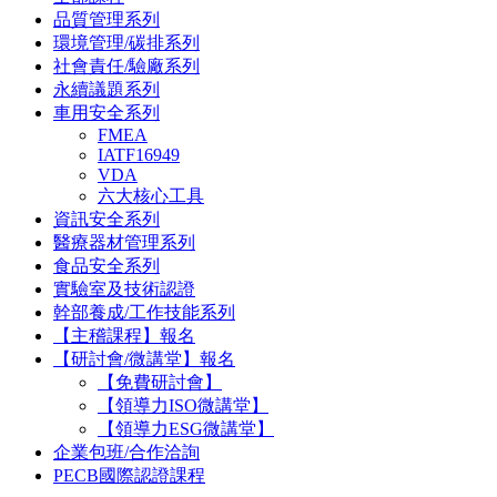
品質管理系列
環境管理/碳排系列
社會責任/驗廠系列
永續議題系列
車用安全系列
FMEA
IATF16949
VDA
六大核心工具
資訊安全系列
醫療器材管理系列
食品安全系列
實驗室及技術認證
幹部養成/工作技能系列
【主稽課程】報名
【研討會/微講堂】報名
【免費研討會】
【領導力ISO微講堂】
【領導力ESG微講堂】
企業包班/合作洽詢
PECB國際認證課程