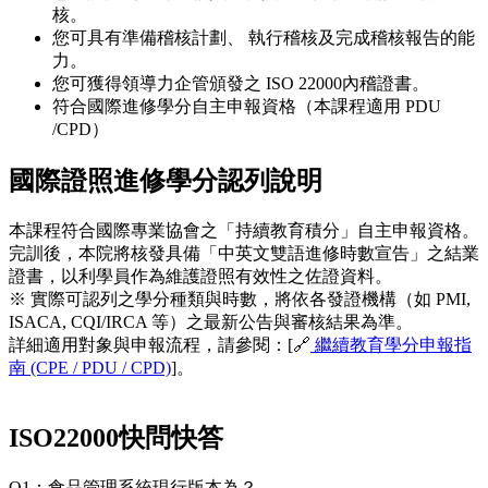
核。
您可具有準備稽核計劃、 執行稽核及完成稽核報告的能
力。
您可獲得領導力企管頒發之 ISO 22000內稽證書。
符合國際進修學分自主申報資格（本課程適用 PDU
/CPD）
國際證照進修學分認列說明
本課程符合國際專業協會之「持續教育積分」自主申報資格。
完訓後，本院將核發具備「中英文雙語進修時數宣告」之結業
證書，以利學員作為維護證照有效性之佐證資料。
※ 實際可認列之學分種類與時數，將依各發證機構（如 PMI,
ISACA, CQI/IRCA 等）之最新公告與審核結果為準。
詳細適用對象與申報流程，請參閱：[🔗
繼續教育學分申報指
南 (CPE / PDU / CPD)
]。
ISO22000快問快答
Q1：食品管理系統現行版本為？