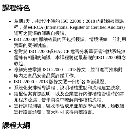
課程特色
為期1天，共計7小時的 ISO 22000：2018 內部稽核員課
程，是由IRCA (International Register of Certified Auditors)
認可之資深教師親自授課。
ISO 22000內部稽核員內容包括授課、情境演練，並利用
實際的案例討論。
您對於 ISO 22000或HACCP 危害分析重要管制點系統無
需擁有相關的知識，本課程將從最基礎的ISO 22000概念
教起。
瞭解完整掌握 ISO 22000：2018條文，並可進而推動對
廠內之食品安全品質評鑑工作。
ISO 22000：2018 版條文逐一剖析各章節議題。
系統化安排輔導課程，說明稽核重點和流程建立訣竅。
搭配個案實際說明，以及企業進行內部稽核管理時的常
見程序疏漏，使學員從中瞭解內部稽核流程。
進行課程測驗，驗收學習成果並加深學習印象，驗收後
進行證書頒發，當天即可取得內稽證書。
課程大綱