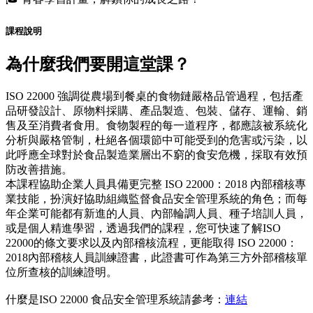
課程說明
為什麼我們要開這堂課？
ISO 22000 強調從農場到餐桌的食物鏈嚴格品管過程，包括產
品研發設計、原物料採購、產品製造、包裝、儲存、運輸、銷
售及至消費者食用。食物製程的每一道程序，都應該被系統化
分析與嚴格管制，杜絕各個環節中可能受到的危害或污染，以
此呼應全球對於食品製造業層出不窮的食安危機，採取有效預
防改善措施。
本課程協助企業人員具備更完整 ISO 22000：2018 內部稽核專
業技能，扮演好協助組織監督食品安全管理系統的角色；而每
年企業可能都有新進的人員、內部輪調人員、種子培訓人員，
或是個人精進學習，透過我們的課程，您可快速了解ISO
22000的條文要求以及內部稽核流程，更能取得 ISO 22000：
2018內部稽核人員訓練證書，此證書可作為第三方外部稽核單
位所查核的訓練證明。
什麼是ISO 22000 食品安全管理系統請參考：
連結