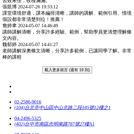
習效果佳，收穫滿滿。
張凱博
2024-07-26 19:33:12
課堂環境舒適，課本編排清晰，講師的講解、範例引用、情境
假設都非常清楚到位！推薦！
詹婷聿
2024-05-07 14:46:49
講師講解清晰，分享許多經驗、範例，幫助學員更清楚理解條
文內容。
魏郁婷
2024-05-07 14:41:27
老師講解深奧條文清晰，分享許多範例，已讓同學了解。非常
棒的課程
載入更多留言 (還有 19 則)
02-2586-9016
(104)台北市中山區中山北路二段185號12樓之1
04-2496-5325
(402)台中市南區忠明南路787號27樓A1