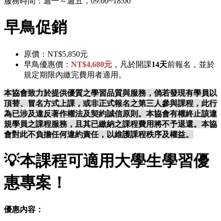
服務時間：週一～週五，09:00~18:00
早鳥促銷
原價：NT$5,850元
早鳥優惠價：
NT$4,680元
，凡於開課
14天
前報名，並於
規定期限內繳完費用者適用。
本協會致力於提供優質之學習品質與服務，倘若發現有學員以
頂替、冒名方式上課，或非正式報名之第三人參與課程，此行
為已涉及違反著作權法及契約誠信原則。本協會有權終止該違
規學員之課程服務，且其已繳納之課程費用將不予退還。本協
會對此不負擔任何違約責任，以維護課程秩序及權益。
💡
本課程可適用大學生學習優
惠專案！
優惠內容：