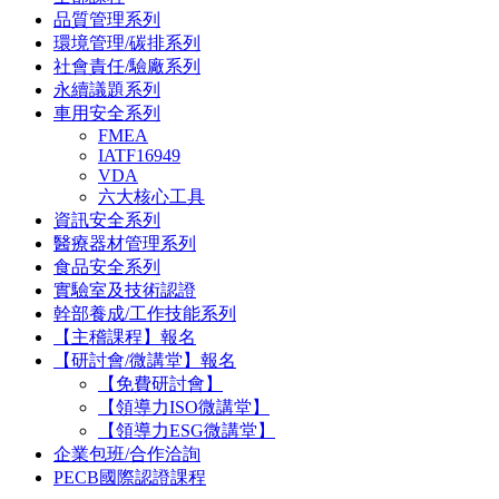
品質管理系列
環境管理/碳排系列
社會責任/驗廠系列
永續議題系列
車用安全系列
FMEA
IATF16949
VDA
六大核心工具
資訊安全系列
醫療器材管理系列
食品安全系列
實驗室及技術認證
幹部養成/工作技能系列
【主稽課程】報名
【研討會/微講堂】報名
【免費研討會】
【領導力ISO微講堂】
【領導力ESG微講堂】
企業包班/合作洽詢
PECB國際認證課程