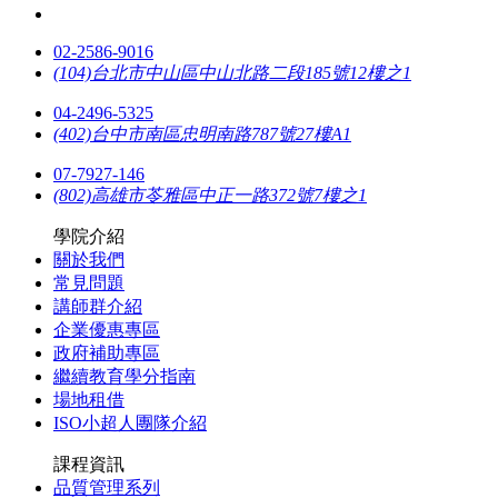
02-2586-9016
(104)台北市中山區中山北路二段185號12樓之1
04-2496-5325
(402)台中市南區忠明南路787號27樓A1
07-7927-146
(802)高雄市苓雅區中正一路372號7樓之1
學院介紹
關於我們
常見問題
講師群介紹
企業優惠專區
政府補助專區
繼續教育學分指南
場地租借
ISO小超人團隊介紹
課程資訊
品質管理系列