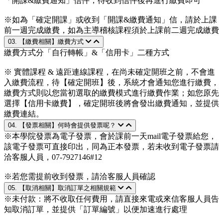
「開課&繳費通知」信件，待收到信件後再進行繳費即可
※如為「確定開課」或收到「開課&繳費通知」信，請於上課
前一週完成繳費，如為主導稽核課程須於上課前二週完成繳費
03. 【繳費相關】繳費方式
繳費方式分「自行轉帳」&「信用卡」二種方式
※ 實體課程 & 遠距連線課程，在尚未確定開班之前，不會進
入繳費流程，待【確定開班】後，系統才會通知您進行繳費，
繳費方式則以您當初選取的繳費模式進行繳費作業；如您原先
選擇【信用卡繳費】，確定開班後將會發出繳費通知，並提供
繳費連結。
04. 【發票相關】何時會提供發票呢？
※本學院發票為電子發票，會於課前一天mail電子發票給您，
該電子發票可直接印出，同為正本發票，若未收到電子發票請
洽客服人員，07-7927146#12
※若您需提前收到發票，請洽客服人員確認
05. 【取消相關】取消訂單之相關規範
※未付款：將不收取任何費用，請直接來電或來信客服人員告
知取消訂單，並提供「訂單編號」以便加速進行處理