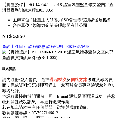
【實體授課】ISO 14064-1：2018 溫室氣體盤查條文暨內部查
證員實務訓練課程(B01-005)
主辦單位 / 社團法人領導力ISO管理學院訓練發展協會
合作單位 / 領導力企業管理顧問有限公司
NT$ 5,850
查詢上課日期
課程優惠
課程說明
下載報名簡章
報名資訊
請先註冊/登入會員，選擇
課程梯次
及
價格方案
後進入報名頁
面，完成資料填寫後即可送出，您可於會員專區確認您的歷史
報名紀錄。
本課程最慢將於開課前一周，E-mail 通知是否開課成功，待您
收到開課成功訊息，再進行繳費作業。
若在填寫過程中有任何問題，歡迎與我們聯絡。
教育訓練專線：07-7927146#12