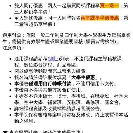
雙人同行優惠：兩人一起購買同梯課程享
買一送一
，第
三人起仍享半價！
單人進修優惠：同一人同時報名
兩堂課享半價優惠
，第
三堂課起仍享半價！
適用對象：僅限一般二年制及四年制大學在學學生及應屆畢業
生，需提供有效學生證或畢業證明查核 (學員皆需檢附) 。
注意事項：
適用課程請參考(
網址
)列表，不適用課程主導稽核課
程、數位影音課程、商品專區。
需於優惠活動期間完成報名與繳費。
報名時請於備註欄位填寫「
大學生優惠
」。
本優惠
僅適用自行轉帳付款
，不適用信用卡支付。
本優惠不得與其他方案合併使用。
本專案不適用碩士、博士、學後班、在職專班、社區大
學、空中大學、補習班、安親班、進修班、基金會。
詳細課程資訊及收費標準請參考官網公告。
本學院保有審核專案申請資格及修改、終止或暫停本活
動之權利。
🎓 青春學習計畫，解鎖你的成長之路！