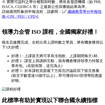
※ 實際可認列之學分種類與時數，將依各發證機構（如 PMI,
ISACA, CQI/IRCA 等）之最新公告與審核結果為準。
詳細適用對象與申報流程，請參閱：[🔗
繼續教育學分申報指
南 (CPE / PDU / CPD)
]。
領導力企管 ISO 課程，全國獨家好禮！
報名且繳費完成、全程出席上課時數之學員，將有機會獲得以
下3大好禮：
好禮 1 : 上課當天將可享有冷熱飲。上課期間每天1杯。
好禮 2 : 課堂上與講師互動，就有機會獲得領導力特製文
青布包。(名額有限，送完為止)
好禮 3 : 於本課程頁面最下方留言評論區寫下留言推薦
(留言字數需達10個字以上)，即可獲得ISO管理學院應援
好物。
此標準有助於實現以下聯合國永續指標