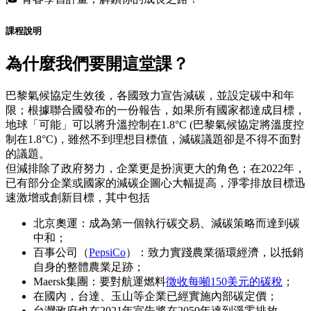
課程說明
為什麼我們要開這堂課？
巴黎氣候協定生效後，各國致力宣告減碳，並設定碳中和年
限；根據聯合國發布的一份報告，如果所有國家都達成目標，
地球「可能」可以將升溫控制在1.8°C (巴黎氣候協定將溫度控
制在1.8°C)，雖然不到理想目標值，減碳議題卻是不得不面對
的議題。
但減排除了政府努力，企業更是扮演更大的角色；在2022年，
已有部分企業或國家的減碳企圖心大幅提高，淨零排放目標迅
速激增或創新目標，其中包括
北京奧運：成為第一個執行碳交易、減碳策略而達到碳
中和；
百事公司（
PepsiCo
）：致力實踐農業循環經濟，以抵銷
自身的整體農業足跡；
Maersk集團：要對航運燃料
徵收每噸150美元的碳稅
；
在國內，台達、玉山等企業已經實施內部碳定價；
台灣政府也在2021年宣告將在2050年達到淨零排放。