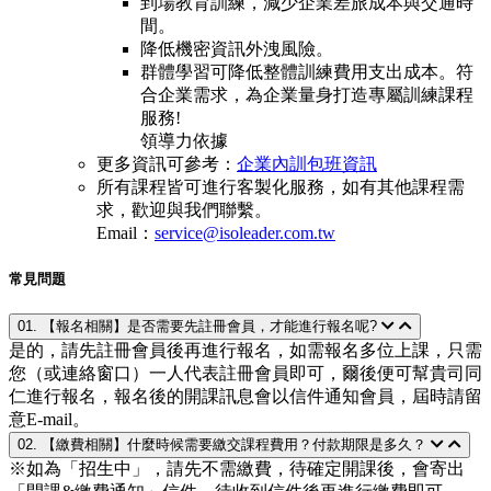
到場教育訓練，減少企業差旅成本與交通時
間。
降低機密資訊外洩風險。
群體學習可降低整體訓練費用支出成本。符
合企業需求，為企業量身打造專屬訓練課程
服務!
領導力依據
更多資訊可參考：
企業內訓包班資訊
所有課程皆可進行客製化服務，如有其他課程需
求，歡迎與我們聯繫。
Email：
service@isoleader.com.tw
常見問題
01. 【報名相關】是否需要先註冊會員，才能進行報名呢?
是的，請先註冊會員後再進行報名，如需報名多位上課，只需
您（或連絡窗口）一人代表註冊會員即可，爾後便可幫貴司同
仁進行報名，報名後的開課訊息會以信件通知會員，屆時請留
意E-mail。
02. 【繳費相關】什麼時候需要繳交課程費用？付款期限是多久？
※如為「招生中」，請先不需繳費，待確定開課後，會寄出