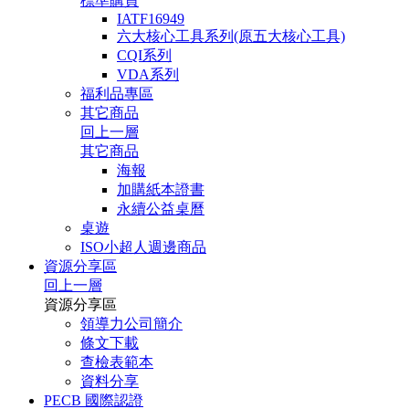
標準購買
IATF16949
六大核心工具系列(原五大核心工具)
CQI系列
VDA系列
福利品專區
其它商品
回上一層
其它商品
海報
加購紙本證書
永續公益桌曆
桌遊
ISO小超人週邊商品
資源分享區
回上一層
資源分享區
領導力公司簡介
條文下載
查檢表範本
資料分享
PECB 國際認證