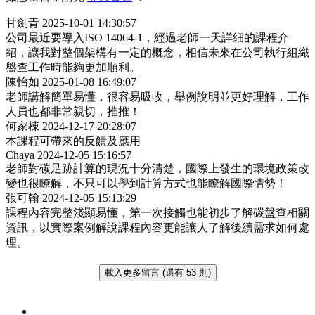
甘劍青
2025-10-01 14:30:57
公司最近要導入ISO 14064-1，經過老師一天詳細的課程介
紹，讓我對整個架構有一定的概念，相信未來在公司執行組織
盤查工作時能夠更加順利。
陳怡如
2025-01-08 16:49:07
老師講解簡單易懂，很容易吸收，舉例說明並更好理解，工作
人員也都非常親切，推推！
何家棟
2024-12-17 20:28:07
本課程可帶來的反饋及應用
Chaya
2024-12-05 15:16:57
老師對碳足跡計算的現況十分清楚，國際上發生的環境政策改
變也很瞭解，不只可以學到計算方式也能瞭解國際情勢！
張可翰
2024-12-05 15:13:29
課程內容完整淺顯易懂，第一次接觸也能初步了解碳盤查相關
資訊，以實際案例解說課程內容更能讓人了解後續需求如何處
理。
載入更多留言 (還有 53 則)