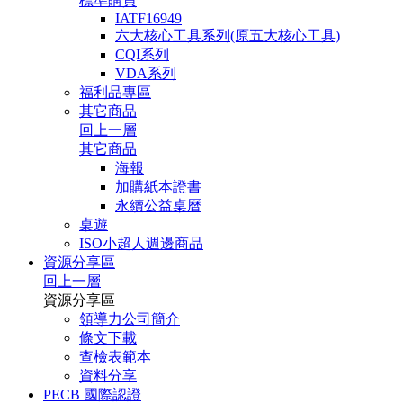
標準購買
IATF16949
六大核心工具系列(原五大核心工具)
CQI系列
VDA系列
福利品專區
其它商品
回上一層
其它商品
海報
加購紙本證書
永續公益桌曆
桌遊
ISO小超人週邊商品
資源分享區
回上一層
資源分享區
領導力公司簡介
條文下載
查檢表範本
資料分享
PECB 國際認證