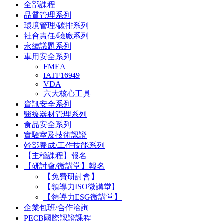
全部課程
品質管理系列
環境管理/碳排系列
社會責任/驗廠系列
永續議題系列
車用安全系列
FMEA
IATF16949
VDA
六大核心工具
資訊安全系列
醫療器材管理系列
食品安全系列
實驗室及技術認證
幹部養成/工作技能系列
【主稽課程】報名
【研討會/微講堂】報名
【免費研討會】
【領導力ISO微講堂】
【領導力ESG微講堂】
企業包班/合作洽詢
PECB國際認證課程