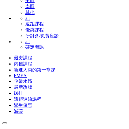
中區
南區
其他
all
遠距課程
優惠課程
研討會/免費座談
all
確定開課
最夯課程
內稽課程
新進人員的第一堂課
FMEA
企業永續
最新改版
碳排
遠距連線課程
學生優惠
減碳