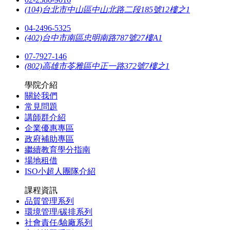
(104)台北市中山區中山北路二段185號12樓之1
04-2496-5325
(402)台中市南區忠明南路787號27樓A1
07-7927-146
(802)高雄市苓雅區中正一路372號7樓之1
學院介紹
關於我們
常見問題
講師群介紹
企業優惠專區
政府補助專區
繼續教育學分指南
場地租借
ISO小超人團隊介紹
課程資訊
品質管理系列
環境管理/碳排系列
社會責任/驗廠系列