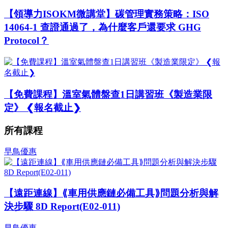
【領導力ISOKM微講堂】碳管理實務策略：ISO
14064-1 查證通過了，為什麼客戶還要求 GHG
Protocol？
【免費課程】溫室氣體盤查1日講習班《製造業限
定》 ❮報名截止❯
所有課程
早鳥優惠
【遠距連線】⟪車用供應鏈必備工具⟫問題分析與解
決步驟 8D Report(E02-011)
早鳥優惠