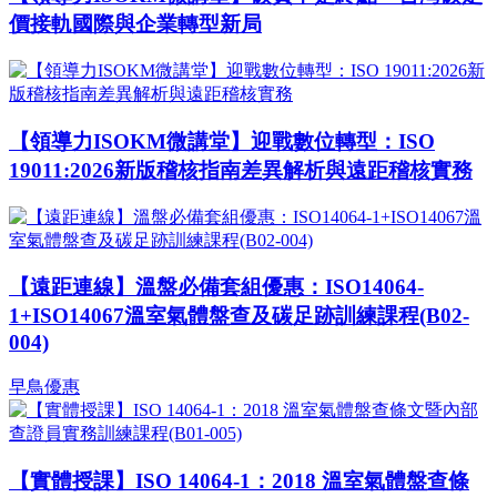
價接軌國際與企業轉型新局
【領導力ISOKM微講堂】迎戰數位轉型：ISO
19011:2026新版稽核指南差異解析與遠距稽核實務
【遠距連線】溫盤必備套組優惠：ISO14064-
1+ISO14067溫室氣體盤查及碳足跡訓練課程(B02-
004)
早鳥優惠
【實體授課】ISO 14064-1：2018 溫室氣體盤查條