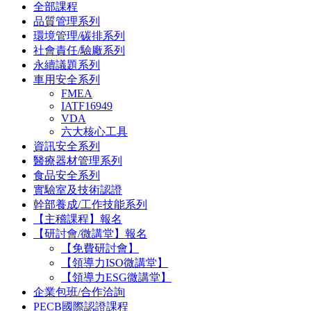
全部課程
品質管理系列
環境管理/碳排系列
社會責任/驗廠系列
永續議題系列
車用安全系列
FMEA
IATF16949
VDA
六大核心工具
資訊安全系列
醫療器材管理系列
食品安全系列
實驗室及技術認證
幹部養成/工作技能系列
【主稽課程】報名
【研討會/微講堂】報名
【免費研討會】
【領導力ISO微講堂】
【領導力ESG微講堂】
企業包班/合作洽詢
PECB國際認證課程