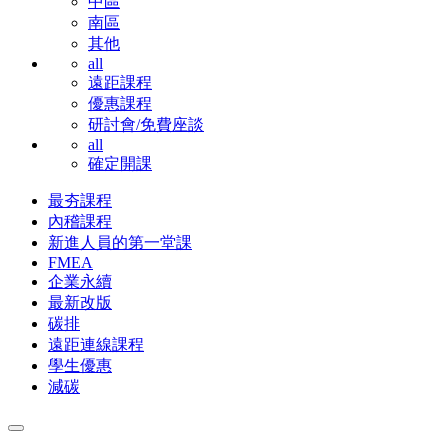
中區
南區
其他
all
遠距課程
優惠課程
研討會/免費座談
all
確定開課
最夯課程
內稽課程
新進人員的第一堂課
FMEA
企業永續
最新改版
碳排
遠距連線課程
學生優惠
減碳