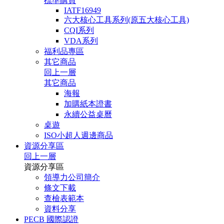
標準購買
IATF16949
六大核心工具系列(原五大核心工具)
CQI系列
VDA系列
福利品專區
其它商品
回上一層
其它商品
海報
加購紙本證書
永續公益桌曆
桌遊
ISO小超人週邊商品
資源分享區
回上一層
資源分享區
領導力公司簡介
條文下載
查檢表範本
資料分享
PECB 國際認證