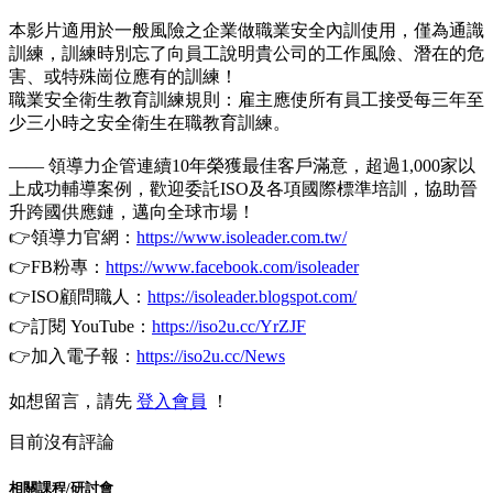
本影片適用於一般風險之企業做職業安全內訓使用，僅為通識
訓練，訓練時別忘了向員工說明貴公司的工作風險、潛在的危
害、或特殊崗位應有的訓練！
職業安全衛生教育訓練規則：雇主應使所有員工接受每三年至
少三小時之安全衛生在職教育訓練。
—— 領導力企管連續10年榮獲最佳客戶滿意，超過1,000家以
上成功輔導案例，歡迎委託ISO及各項國際標準培訓，協助晉
升跨國供應鏈，邁向全球市場！
👉領導力官網：
https://www.isoleader.com.tw/
👉FB粉專：
https://www.facebook.com/isoleader
👉ISO顧問職人：
https://isoleader.blogspot.com/
👉訂閱 YouTube：
https://iso2u.cc/YrZJF
👉加入電子報：
https://iso2u.cc/News
如想留言，請先
登入會員
！
目前沒有評論
相關課程/研討會