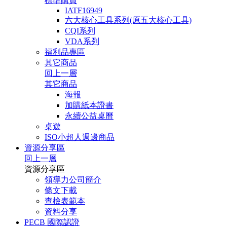
標準購買
IATF16949
六大核心工具系列(原五大核心工具)
CQI系列
VDA系列
福利品專區
其它商品
回上一層
其它商品
海報
加購紙本證書
永續公益桌曆
桌遊
ISO小超人週邊商品
資源分享區
回上一層
資源分享區
領導力公司簡介
條文下載
查檢表範本
資料分享
PECB 國際認證