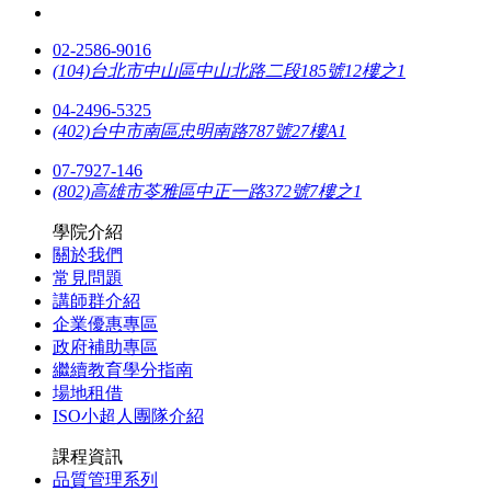
02-2586-9016
(104)台北市中山區中山北路二段185號12樓之1
04-2496-5325
(402)台中市南區忠明南路787號27樓A1
07-7927-146
(802)高雄市苓雅區中正一路372號7樓之1
學院介紹
關於我們
常見問題
講師群介紹
企業優惠專區
政府補助專區
繼續教育學分指南
場地租借
ISO小超人團隊介紹
課程資訊
品質管理系列