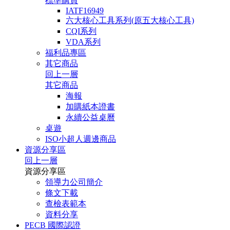
標準購買
IATF16949
六大核心工具系列(原五大核心工具)
CQI系列
VDA系列
福利品專區
其它商品
回上一層
其它商品
海報
加購紙本證書
永續公益桌曆
桌遊
ISO小超人週邊商品
資源分享區
回上一層
資源分享區
領導力公司簡介
條文下載
查檢表範本
資料分享
PECB 國際認證