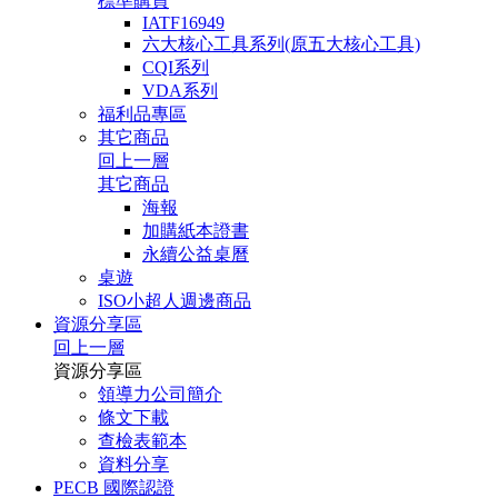
標準購買
IATF16949
六大核心工具系列(原五大核心工具)
CQI系列
VDA系列
福利品專區
其它商品
回上一層
其它商品
海報
加購紙本證書
永續公益桌曆
桌遊
ISO小超人週邊商品
資源分享區
回上一層
資源分享區
領導力公司簡介
條文下載
查檢表範本
資料分享
PECB 國際認證