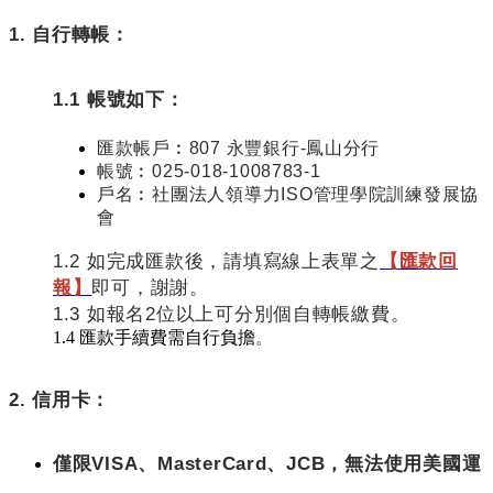
1. 自行轉帳：
1.1 帳號如下：
匯款帳戶︰807 永豐銀行-鳳山分行
帳號︰025-018-1008783-1
戶名︰社團法人領導力ISO管理學院訓練發展協
會
1.2 如完成匯款後，請填寫線上表單之
【匯款回
報】
即可，謝謝。
1.3 如報名2位以上可分別個自轉帳繳費。
1.4 匯款手續費需自行負擔
。
2. 信用卡：
僅限VISA、MasterCard、JCB，無法使用美國運