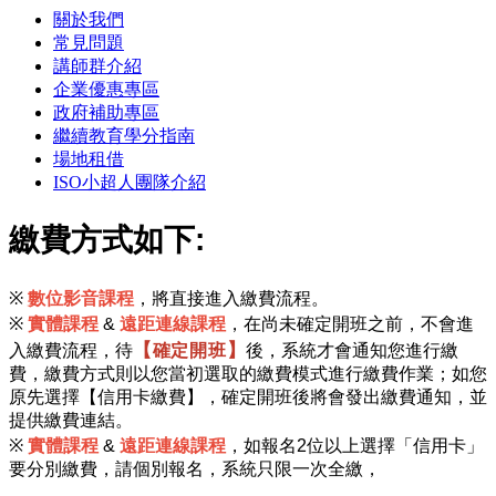
關於我們
常見問題
講師群介紹
企業優惠專區
政府補助專區
繼續教育學分指南
場地租借
ISO小超人團隊介紹
繳費方式如下:
※
數位影音課程
，將直接進入繳費流程。
※
實體課程
&
遠距連線課程
，在尚未確定開班之前，不會進
【
】
入繳費流程，待
後，系統才會通知您進行繳
確定開班
費，繳費方式則以您當初選取的繳費模式進行繳費作業；如您
原先選擇【信用卡繳費】，確定開班後將會發出繳費通知，並
提供繳費連結。
※
實體課程
&
遠距連線課程
，如報名2位以上選擇「信用卡」
要分別繳費，請個別報名，系統只限一次全繳，