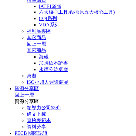
標準購買
IATF16949
六大核心工具系列(原五大核心工具)
CQI系列
VDA系列
福利品專區
其它商品
回上一層
其它商品
海報
加購紙本證書
永續公益桌曆
桌遊
ISO小超人週邊商品
資源分享區
回上一層
資源分享區
領導力公司簡介
條文下載
查檢表範本
資料分享
PECB 國際認證