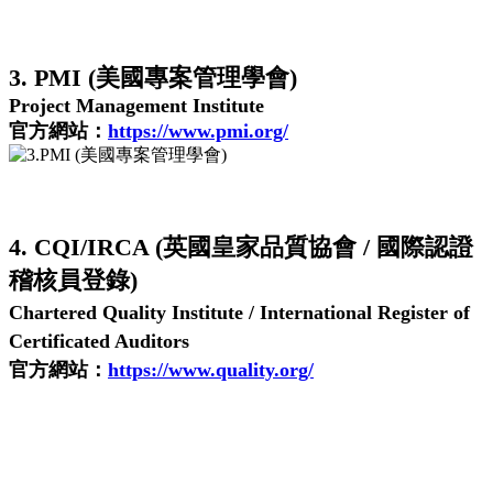
3. PMI (美國專案管理學會)
Project Management Institute
官方網站：
https://www.pmi.org/
4. CQI/IRCA (英國皇家品質協會 / 國際認證
稽核員登錄)
Chartered Quality Institute / International Register of
Certificated Auditors
官方網站：
https://www.quality.org/