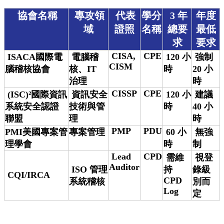
協會名稱
專攻領
代表
學分
3 年
年度
域
證照
名稱
總要
最低
求
要求
CISA,
CPE
ISACA國際電
電腦稽
120 小
強制
CISM
腦稽核協會
核、IT
時
20 小
治理
時
CISSP
CPE
(ISC)²國際資訊
資訊安全
120 小
建議
系統安全認證
技術與管
時
40 小
聯盟
理
時
PMP
PDU
PMI美國專案管
專案管理
60 小
無強
理學會
時
制
Lead
CPD
需維
視登
Auditor
ISO 管理
持
錄級
CQI/IRCA
CPD
系統稽核
別而
Log
定