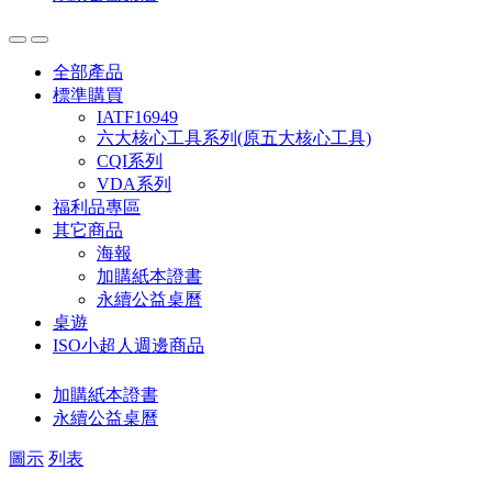
全部產品
標準購買
IATF16949
六大核心工具系列(原五大核心工具)
CQI系列
VDA系列
福利品專區
其它商品
海報
加購紙本證書
永續公益桌曆
桌遊
ISO小超人週邊商品
加購紙本證書
永續公益桌曆
圖示
列表