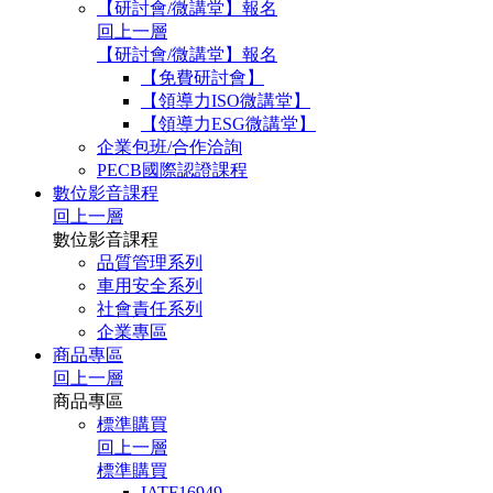
【研討會/微講堂】報名
回上一層
【研討會/微講堂】報名
【免費研討會】
【領導力ISO微講堂】
【領導力ESG微講堂】
企業包班/合作洽詢
PECB國際認證課程
數位影音課程
回上一層
數位影音課程
品質管理系列
車用安全系列
社會責任系列
企業專區
商品專區
回上一層
商品專區
標準購買
回上一層
標準購買
IATF16949